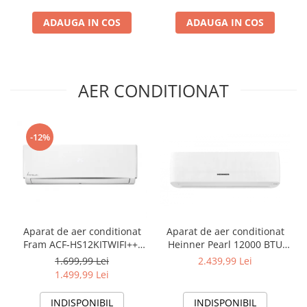
ADAUGA IN COS
ADAUGA IN COS
AER CONDITIONAT
-12%
Aparat de aer conditionat
Aparat de aer conditionat
Fram ACF-HS12KITWIFI++,
Heinner Pearl 12000 BTU
12000 BTU, Wifi, Kit
Wi-Fi, Clasa A+++/A+++, AI
1.699,99 Lei
2.439,99 Lei
instalare inclus, Functie
Smart, functie Follow/Avoid
1.499,99 Lei
Sleep, Clasa A++
you, HAC-HS12EYEWIFI+++,
alb
INDISPONIBIL
INDISPONIBIL