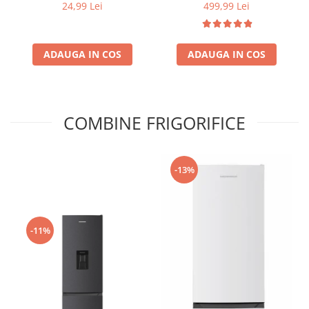
Putere de 72W, 2500Pa,
24,99 Lei
499,99 Lei
tehnologie duala de
pulverizare, sistem anti-
urme și control inteligent,
ADAUGA IN COS
ADAUGA IN COS
Alb
COMBINE FRIGORIFICE
-13%
-11%