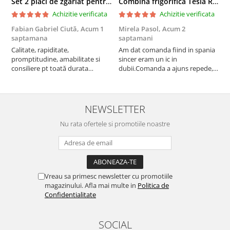
Set 2 placi de zgariat pentru casuta pisici BUNTZ KJW5086, compatibile cu casuta 59 x 28.5 x 35 cm
Combina frigorifica Tesla RC2600HXE, 262 l, Clasa E, Iluminare LED, dezghetare automata frigider, H 180 cm, Inox
Achizitie verificata
Achizitie verificata
Fabian Gabriel Ciută,
Acum 1
Mirela Pasol,
Acum 2
T
saptamana
saptamani
s
Calitate, rapiditate,
Am dat comanda fiind in spania
P
promptitudine, amabilitate si
sincer eram un ic in
consiliere pt toată durata
dubii.Comanda a ajuns repede,in
comenzii... recomand din toată
stare buna iar doamna care ne-a
inima ...
adus comanda super de
treaba,va multumesc pentru
rapiditate si
NEWSLETTER
amabilitate,RECOMAND 100%
Nu rata ofertele si promotiile noastre
Vreau sa primesc newsletter cu promotiile
magazinului. Afla mai multe in
Politica de
Confidentialitate
SOCIAL