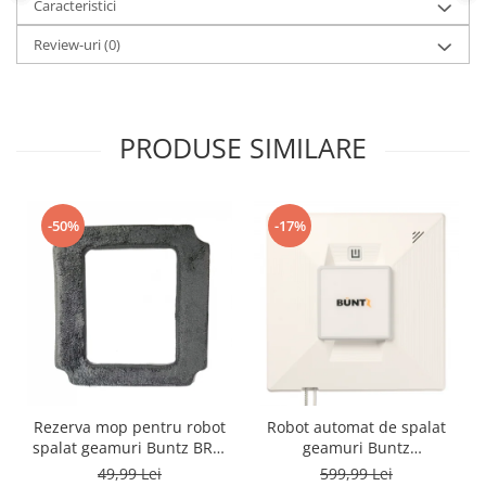
Caracteristici
Review-uri
(0)
PRODUSE SIMILARE
-50%
-17%
Rezerva mop pentru robot
Robot automat de spalat
spalat geamuri Buntz BRC-
geamuri Buntz
J2
WindowGlow BRC-J2–
49,99 Lei
599,99 Lei