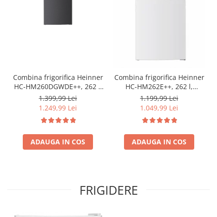
Combina frigorifica Heinner
Combina frigorifica Heinner
HC-HM260DGWDE++, 262 l,
HC-HM262E++, 262 l,
Clasa E, Dozator de apa,
Control electronic,
1.399,99 Lei
1.199,99 Lei
Control electronic cu
Iluminare LED, Usi
1.249,99 Lei
1.049,99 Lei
termostat ajustabil, Lumina
reversibile, Clasa E, H 180
LED, Usa reversibila, H 180
cm, Alb
cm, Gri antracit texturat
ADAUGA IN COS
ADAUGA IN COS
FRIGIDERE