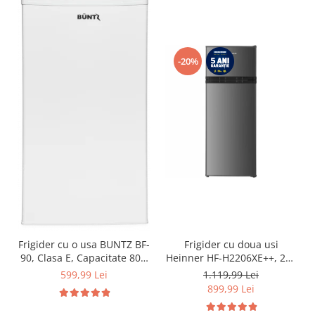
-20%
Frigider cu o usa BUNTZ BF-
Frigider cu doua usi
90, Clasa E, Capacitate 80L,
Heinner HF-H2206XE++, 206
Iluminare interioara,
l, Clasa E, lumina LED, 3
599,99 Lei
1.119,99 Lei
Compartiment gheata, H 83
rafturi de sticla, H 143 cm,
899,99 Lei
cm, Alb
Inox