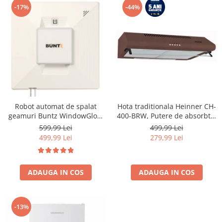
-17%
-44%
Robot automat de spalat
Hota traditionala Heinner CH-
geamuri Buntz WindowGlow
400-BRW, Putere de absorbtie
BRC-J2– Putere de 72W,
326.4 mc/h, 2 motoare, 60 cm,
599,99 Lei
499,99 Lei
2500Pa, tehnologie duala de
Maro
499,99 Lei
279,99 Lei
pulverizare, sistem anti-urme
și control inteligent, Alb
ADAUGA IN COS
ADAUGA IN COS
-13%