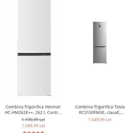
Combina frigorifica Heinner
Combina frigorifica Tesla
HC-HM262E++, 262 l, Control
RC3100FMXE, clasaE,
electronic, Iluminare LED, Usi
310LTotal No Frost, Display
1.199,99 Lei
1.649,99 Lei
reversibile, Clasa E, H 180 cm,
LED, H188, Inox
1.049,99 Lei
Alb