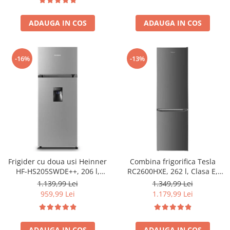
ADAUGA IN COS
ADAUGA IN COS
-16%
-13%
Frigider cu doua usi Heinner
Combina frigorifica Tesla
HF-HS205SWDE++, 206 l,
RC2600HXE, 262 l, Clasa E,
Dozator de apa, Iluminare
Iluminare LED, dezghetare
1.139,99 Lei
1.349,99 Lei
LED, H 143.4 cm, Clasa E,
automata frigider, H 180 cm,
959,99 Lei
1.179,99 Lei
Argintiu
Inox
ADAUGA IN COS
ADAUGA IN COS