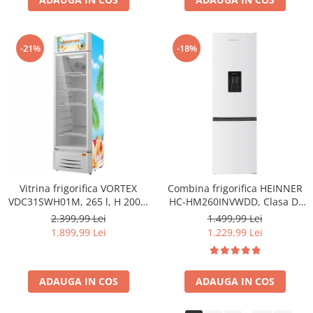
-21%
-18%
Vitrina frigorifica VORTEX
Combina frigorifica HEINNER
VDC31SWH01M, 265 l, H 200.5
HC-HM260INVWDD, Clasa D,
cm, alb
260L, Dozator apa, Control
2.399,99 Lei
1.499,99 Lei
electronic cu termostat
1.899,99 Lei
1.229,99 Lei
ajustabil, Lumina LED, Usa
reversibila, H 180 cm, Alb
ADAUGA IN COS
ADAUGA IN COS