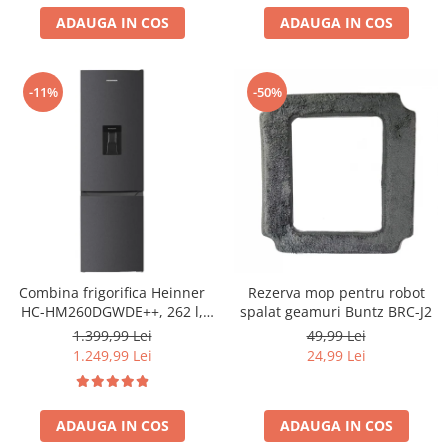
ADAUGA IN COS
ADAUGA IN COS
-11%
-50%
Combina frigorifica Heinner
Rezerva mop pentru robot
HC-HM260DGWDE++, 262 l,
spalat geamuri Buntz BRC-J2
Clasa E, Dozator de apa,
1.399,99 Lei
49,99 Lei
Control electronic cu
1.249,99 Lei
24,99 Lei
termostat ajustabil, Lumina
LED, 3 rafturi din sticla
frigider, 3 sertare congelator,
ADAUGA IN COS
Usa reversibila
ADAUGA IN COS