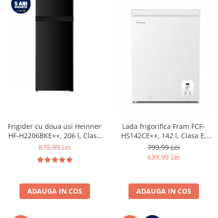
Frigider cu doua usi Heinner
Lada frigorifica Fram FCF-
HF-H2206BKE++, 206 l, Clasa
HS142CE++, 142 l, Clasa E,
E, lumina LED, 3 rafturi de
Convertibil
879,99 Lei
799,99 Lei
sticla, H 143 cm, Negru
Frigider/Congelator, Control
639,99 Lei
electronic, Display digital, Alb
ADAUGA IN COS
ADAUGA IN COS