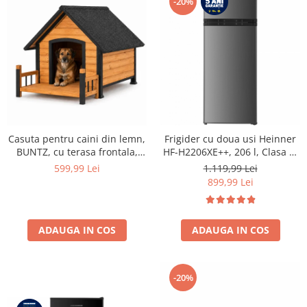
-20%
Casuta pentru caini din lemn,
Frigider cu doua usi Heinner
BUNTZ, cu terasa frontala,
HF-H2206XE++, 206 l, Clasa E,
acoperis bitumat, baza
lumina LED, 3 rafturi de sticla,
599,99 Lei
1.119,99 Lei
ridicata, pentru talie medie si
H 143 cm, Inox
899,99 Lei
mare, 93 x 85 x 58 cm,
maro/negru
ADAUGA IN COS
ADAUGA IN COS
-20%