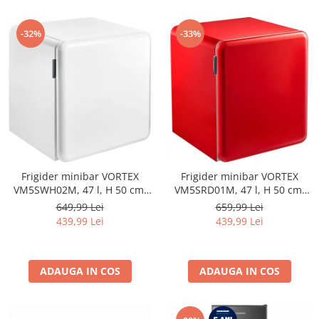
-32%
-33%
Frigider minibar VORTEX
Frigider minibar VORTEX
VM5SWH02M, 47 l, H 50 cm,
VM5SRD01M, 47 l, H 50 cm,
Clasa E, alb
Clasa E, rosu
649,99 Lei
659,99 Lei
439,99 Lei
439,99 Lei
ADAUGA IN COS
ADAUGA IN COS