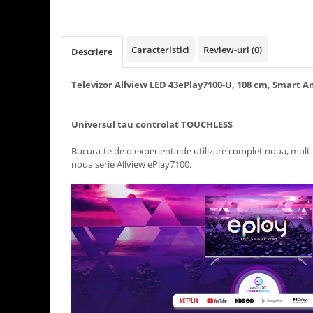
Rasnite de cafea
Ustensile gatit
Fierbatoare de apa
Vesela
Caracteristici
Review-uri
(0)
Aparate de curatat cu abur
Descriere
Produse pentru par
Televizor Allview LED 43ePlay7100-U, 108 cm, Smart A
Perii rotative
Ingrijire personala
Universul tau controlat TOUCHLESS
Masini de tuns si barbierit
Bucura-te de o experienta de utilizare complet noua, mult 
Uscatoare de par
noua serie Allview ePlay7100.
Masini de tuns parul
Periute de dinti electrice
Placi de indreptat parul
Epilatoare
Masini de tuns si barbierit
Aparate de calcat cu aburi.
Aparate de masaj
Accesorii aspiratoare