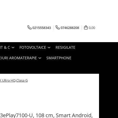
0215558343
0746288208
0,00
IT & C
FOTOVOLTAICE
RESIGILATE
EIURI AROMATERAPIE
SMARTPHONE
K Ultra HD,Clasa G
 43ePlay7100-U, 108 cm, Smart Android,