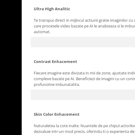
Ultra High Analitic
Te transpui direct in mijlocul actiunii gratie imaginilor cu 
care procesele video bazate pe AI le analizeaza si le imb
automat.
Contrast Enhacement
Fiecare imagine este divizata in mii de zone, ajustate ind
complexe bazate pe AI. Beneficiezi de imagini cu un contr
profunzime imbunatatita.
Skin Color Enhacement
Naturaletea la cote inalte. Nuantele de pe chipul actorilor
dezvaluie intr-un mod precis, oferindu-ti o experienta de