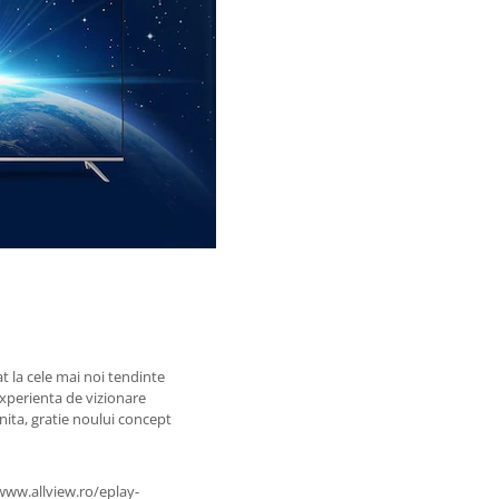
at la cele mai noi tendinte
 experienta de vizionare
inita, gratie noului concept