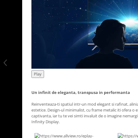
Play
Un infinit de eleganta, transpusa in performanta
Reinventeaza-ti spatiul intr-un mod elegant si rafinat, alini
estetice. Design-ul minimalist, cu frame metalic iti ofera o
captivanta, iar tu te vei simti invaluit de o imagine nemarg
Infinity Display.