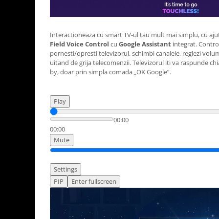
Aparate de vidat
Accesorii
Interactioneaza cu smart TV-ul tau mult mai simplu, cu ajut
Field Voice Control
cu
Google Assistant
integrat. Contro
pornesti/opresti televizorul, schimbi canalele, reglezi volum
uitand de grija telecomenzii. Televizorul iti va raspunde chi
by, doar prin simpla comada „OK Google”.
Play
00:00
00:00
Mute
Settings
PIP
Enter fullscreen