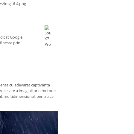
edicat Google
fineste prin
ienta cu adevarat captivanta
 procesare a imaginii prin metode
al, multidimensional, pentru ca