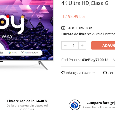
4K Ultra HD,Clasa G
1.195,99 Lei
STOC FURNIZOR
Durata de livrare:
2-3 zile lucrato
ADAUG
Cod Produs:
43ePlay7100-U
A
Adauga la Favorite
Cere 
Livrare rapida in 24/48 h
Cumpara fara grij
De la preluarea din depozitul
Consulta politica de r
curierului