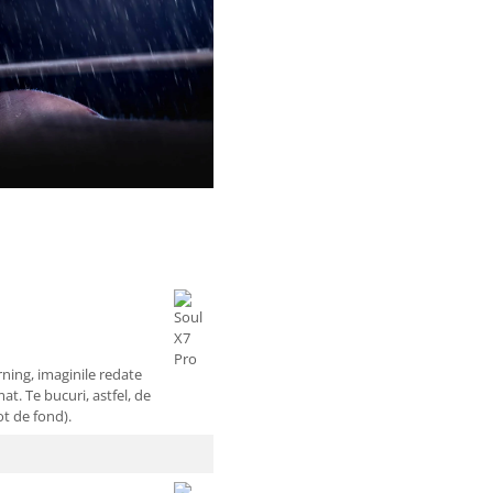
ning, imaginile redate
t. Te bucuri, astfel, de
ot de fond).