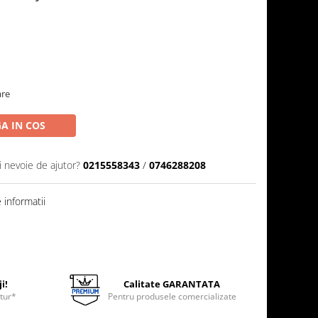
are
A IN COS
i nevoie de ajutor?
0215558343
/
0746288208
informatii
i!
Calitate GARANTATA
etur*
Pentru produsele comercializate