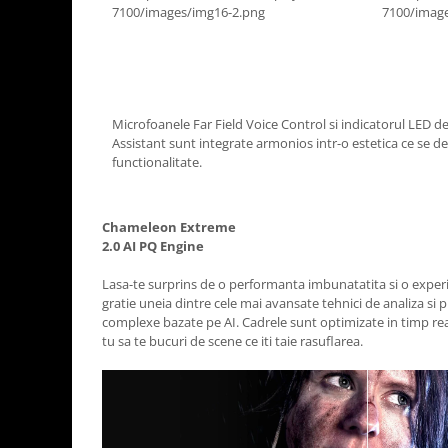
Microfoanele Far Field Voice Control si indicatorul LED d
Assistant sunt integrate armonios intr-o estetica ce se de
functionalitate.
Chameleon Extreme
2.0 AI PQ Engine
Lasa-te surprins de o performanta imbunatatita si o exper
gratie uneia dintre cele mai avansate tehnici de analiza si
complexe bazate pe AI. Cadrele sunt optimizate in timp re
tu sa te bucuri de scene ce iti taie rasuflarea.