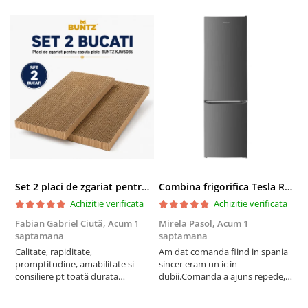
Set 2 placi de zgariat pentru casuta pisici BUNTZ KJW5086, compatibile cu casuta 59 x 28.5 x 35 cm
Combina frigorifica Tesla RC2600HXE, 262 l, Clasa E, Iluminare LED, dezghetare automata frigider, H 180 cm, Inox
Achizitie verificata
Achizitie verificata
Fabian Gabriel Ciută,
Acum 1
Mirela Pasol,
Acum 1
T
saptamana
saptamana
s
Calitate, rapiditate,
Am dat comanda fiind in spania
P
promptitudine, amabilitate si
sincer eram un ic in
consiliere pt toată durata
dubii.Comanda a ajuns repede,in
comenzii... recomand din toată
stare buna iar doamna care ne-a
inima ...
adus comanda super de