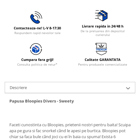
Rasnite de cafea
Ustensile gatit
Fierbatoare de apa
Vesela
Cafea
Livrare rapida in 24/48 h
Contacteaza-ne! L-V 8-17:30
Aparate de curatat cu abur
De la preluarea din depozitul
Raspundem rapid nevoilor tale
curierului
Produse pentru par
Perii rotative
Perii cu aer cald.
Cumpara fara griji!
Calitate GARANTATA
Consulta politica de retur*
Pentru produsele comercializate
Perii de par electrice
Ingrijire personala
Masini de tuns si barbierit
Descriere
Uscatoare de par
Masini de tuns parul
Papusa Bloopies Divers - Sweety
Periute de dinti electrice
Placi de indreptat parul
Faceti cunostinta cu Bloopies, prietenii nostri pentru baita! Scuipa
Epilatoare
apa pe gura si fac snorkel când le apesi pe burtica. Bloopies pot
Ondulatoare de par
chiar sa faca bule când joci cu ei în baia cu spuma! Exista 6