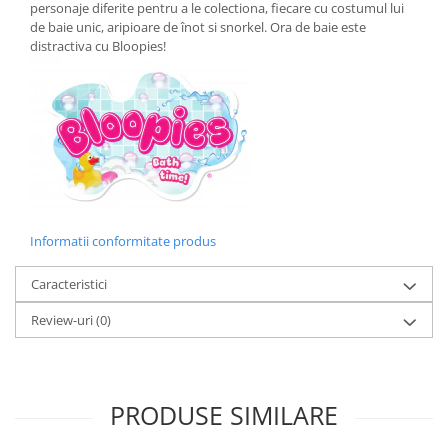
Ingriire tesaturi
personaje diferite pentru a le colectiona, fiecare cu costumul lui
de baie unic, aripioare de înot si snorkel. Ora de baie este
Masini de tuns si barbierit
distractiva cu Bloopies!
Aparate de calcat cu aburi.
Aparate de masaj
Pile electrice
Rezerve
Accesorii aspiratoare
Accesorii electrocasnice mici
Aparate de vidat
Informatii conformitate produs
Accesorii
Masini de cusut
Caracteristici
Masini de facut cuburi de gheata
Review-uri
(0)
PRODUSE SIMILARE