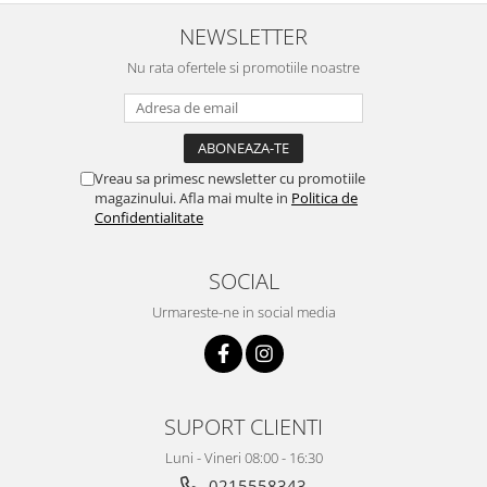
treaba,va multumesc pentru
rapiditate si
NEWSLETTER
amabilitate,RECOMAND 100%
Nu rata ofertele si promotiile noastre
Vreau sa primesc newsletter cu promotiile
magazinului. Afla mai multe in
Politica de
Confidentialitate
SOCIAL
Urmareste-ne in social media
SUPORT CLIENTI
Luni - Vineri 08:00 - 16:30
0215558343