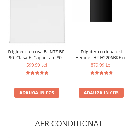
Frigider cu o usa BUNTZ BF-
Frigider cu doua usi
90, Clasa E, Capacitate 80L,
Heinner HF-H2206BKE++,
Iluminare interioara,
206 l, Clasa E, lumina LED, 3
599,99 Lei
879,99 Lei
Compartiment gheata, H 83
rafturi de sticla, H 143 cm,
cm, Alb
Negru
ADAUGA IN COS
ADAUGA IN COS
AER CONDITIONAT