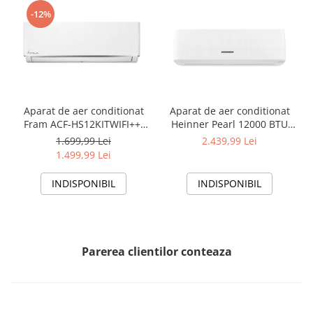
-12%
Aparat de aer conditionat
Aparat de aer conditionat
Fram ACF-HS12KITWIFI++,
Heinner Pearl 12000 BTU
12000 BTU, Wifi, Kit
Wi-Fi, Clasa A+++/A+++, AI
1.699,99 Lei
2.439,99 Lei
instalare inclus, Functie
Smart, functie Follow/Avoid
1.499,99 Lei
Sleep, Clasa A++
you, HAC-HS12EYEWIFI+++,
alb
INDISPONIBIL
INDISPONIBIL
Parerea clientilor conteaza