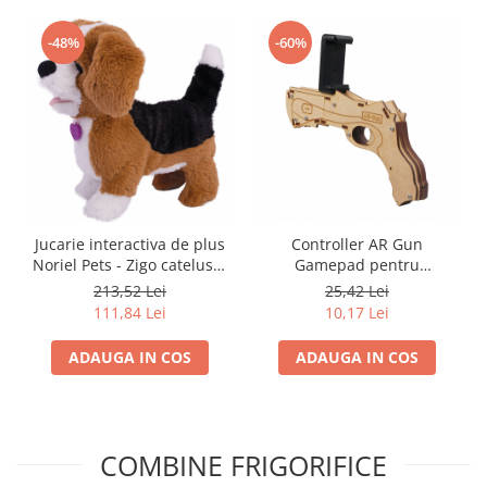
-48%
-60%
Jucarie interactiva de plus
Controller AR Gun
Noriel Pets - Zigo catelusul
Gamepad pentru
Beagle
telefoanele Smartphone cu
213,52 Lei
25,42 Lei
Bluetooth 4.0 - Phuture®
111,84 Lei
10,17 Lei
ADAUGA IN COS
ADAUGA IN COS
COMBINE FRIGORIFICE