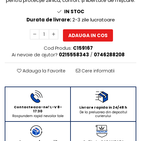
pentru protecție zilnică, confort și libertate de mișcare.
Rasnite de cafea
Ustensile gatit
IN STOC
Fierbatoare de apa
Vesela
Durata de livrare:
2-3 zile lucratoare
Aparate de curatat cu abur
Produse pentru par
ADAUGA IN COS
Perii rotative
Cod Produs:
C159167
Ingrijire personala
Ai nevoie de ajutor?
0215558343
/
0746288208
Masini de tuns si barbierit
Uscatoare de par
Adauga la Favorite
Cere informatii
Masini de tuns parul
Periute de dinti electrice
Placi de indreptat parul
Epilatoare
Contacteaza-ne! L-V 8-
Livrare rapida in 24/48 h
Masini de tuns si barbierit
17:30
De la preluarea din depozitul
curierului
Raspundem rapid nevoilor tale
Aparate de calcat cu aburi.
Aparate de masaj
Accesorii aspiratoare