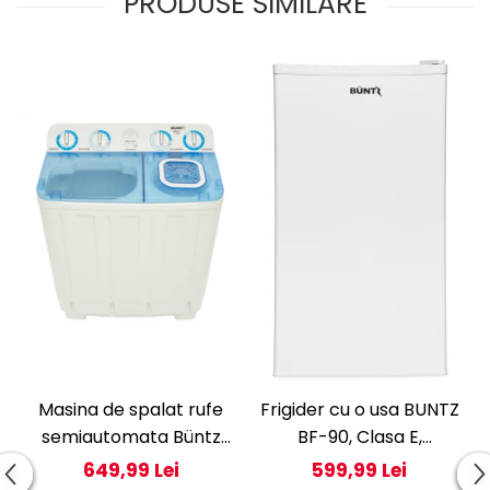
PRODUSE SIMILARE
Masina de spalat rufe
Frigider cu o usa BUNTZ
semiautomata Büntz
BF-90, Clasa E,
BMS-72, 7 Kg,
Capacitate 80L,
649,99 Lei
599,99 Lei