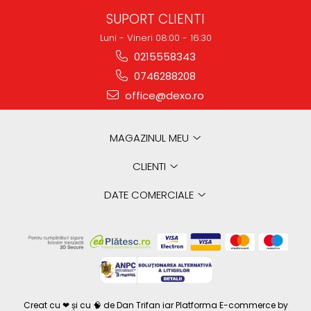
SUPORT CLIENTI
Luni - Vineri 08:00 - 16:30
0215558343
0746288208
office@dexo.ro
MAGAZINUL MEU
CLIENTI
DATE COMERCIALE
Creat cu ❤ și cu 🧠 de Dan Trifan iar
Platforma E-commerce by