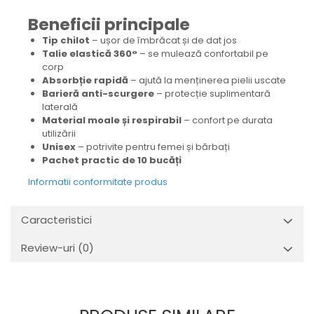
Beneficii principale
Tip chilot
– ușor de îmbrăcat și de dat jos
Talie elastică 360°
– se mulează confortabil pe
corp
Absorbție rapidă
– ajută la menținerea pielii uscate
Barieră anti-scurgere
– protecție suplimentară
laterală
Material moale și respirabil
– confort pe durata
utilizării
Unisex
– potrivite pentru femei și bărbați
Pachet practic de 10 bucăți
Informatii conformitate produs
Caracteristici
Review-uri
(0)