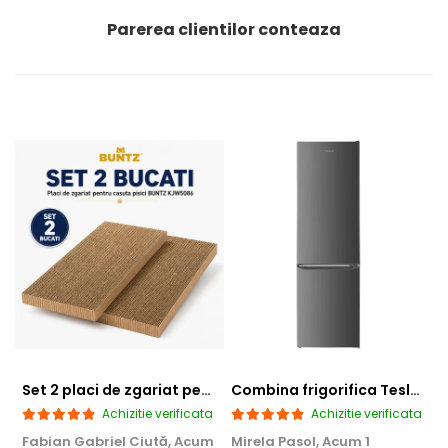
Parerea clientilor conteaza
Set 2 placi de zgariat pentru casuta pisici BUNTZ KJW5086, compatibile cu casuta 59 x 28.5 x 35 cm
Combina frigorifica Tesla RC2600HXE, 262 l, Clasa E, Iluminare LED, dezghetare automata frigider, H 180 cm, Inox
Achizitie verificata
Achizitie verificata
Fabian Gabriel Ciută,
Acum
Mirela Pasol,
Acum 1
T