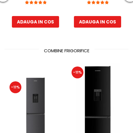
Capacitate rufe
Iluminare interioara,
stoarcere 5Kg, 330 W,
Compartiment gheata,
Alb/Albastru
H 83 cm, Alb
ADAUGA IN COS
ADAUGA IN COS
COMBINE FRIGORIFICE
-11%
-11%