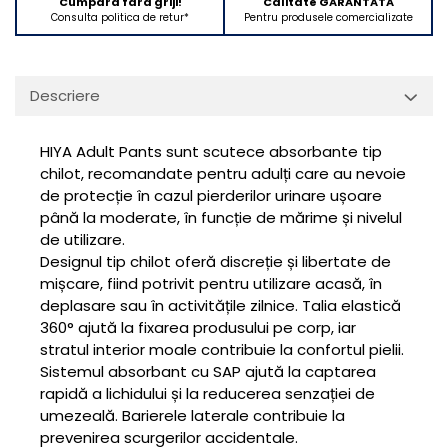
Cumpara fara griji!
Calitate GARANTATA
Aparate de vidat
Consulta politica de retur*
Pentru produsele comercializate
Accesorii
Descriere
HIYA Adult Pants sunt scutece absorbante tip
chilot, recomandate pentru adulți care au nevoie
de protecție în cazul pierderilor urinare ușoare
până la moderate, în funcție de mărime și nivelul
de utilizare.
Designul tip chilot oferă discreție și libertate de
mișcare, fiind potrivit pentru utilizare acasă, în
deplasare sau în activitățile zilnice. Talia elastică
360° ajută la fixarea produsului pe corp, iar
stratul interior moale contribuie la confortul pielii.
Sistemul absorbant cu SAP ajută la captarea
rapidă a lichidului și la reducerea senzației de
umezeală. Barierele laterale contribuie la
prevenirea scurgerilor accidentale.