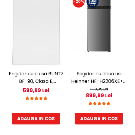
-20%
Frigider cu o usa BUNTZ
Frigider cu doua usi
BF-90, Clasa E,
Heinner HF-H2206XE++,
Capacitate 80L,
206 l, Clasa E, lumina
1.119,99 Lei
599,99 Lei
899,99 Lei
Iluminare interioara,
LED, 3 rafturi de sticla, H
Compartiment gheata,
143 cm, Inox
H 83 cm, Alb
ADAUGA IN COS
ADAUGA IN COS