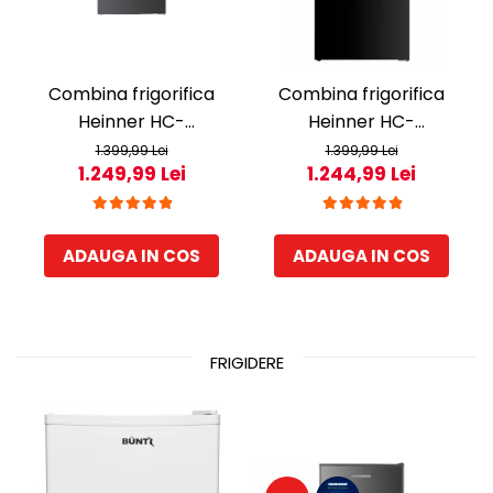
Combina frigorifica
Combina frigorifica
Heinner HC-
Heinner HC-
HM260DGWDE++, 262 l,
HM260BKWDE++, 260 l,
1.399,99 Lei
1.399,99 Lei
1.249,99 Lei
1.244,99 Lei
Clasa E, Dozator de apa,
Clasa E, Lumina LED,
Control electronic cu
Dozator de apa, Usi
termostat ajustabil,
reversibile Negru
ADAUGA IN COS
ADAUGA IN COS
Lumina LED, 3 rafturi din
sticla frigider, 3 sertare
congelator, Usa
reversibila
FRIGIDERE