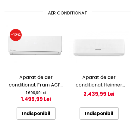
AER CONDITIONAT
-12%
Aparat de aer
Aparat de aer
conditionat Fram ACF-
conditionat Heinner
HS12KITWIFI++, 12000
Pearl 12000 BTU Wi-Fi,
1.699,99 Lei
2.439,99 Lei
1.499,99 Lei
BTU, Wifi, Kit instalare
Clasa A+++/A+++, AI
inclus, Functie Sleep,
Smart, functie
Indisponibil
Indisponibil
Clasa A++
Follow/Avoid you, HAC-
HS12EYEWIFI+++, alb