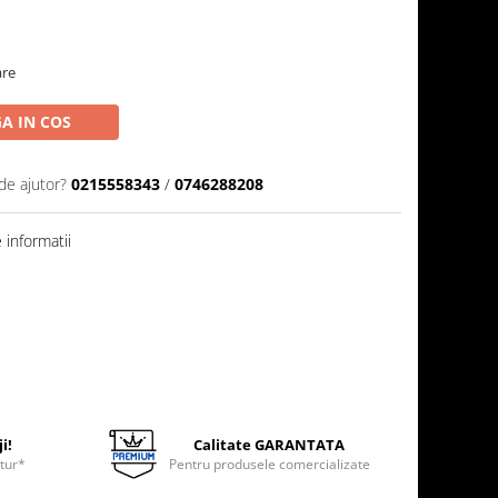
are
A IN COS
de ajutor?
0215558343
/
0746288208
informatii
i!
Calitate GARANTATA
etur*
Pentru produsele comercializate