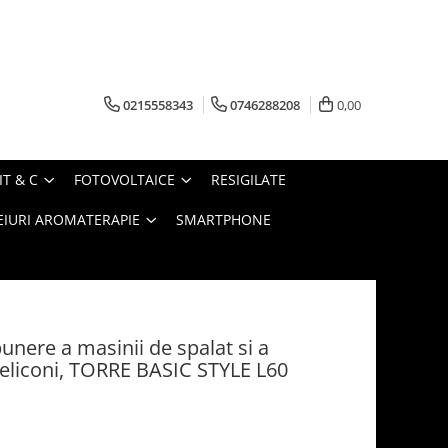
0215558343
0746288208
0,00
IT & C
FOTOVOLTAICE
RESIGILATE
EIURI AROMATERAPIE
SMARTPHONE
unere a masinii de spalat si a
Meliconi, TORRE BASIC STYLE L60