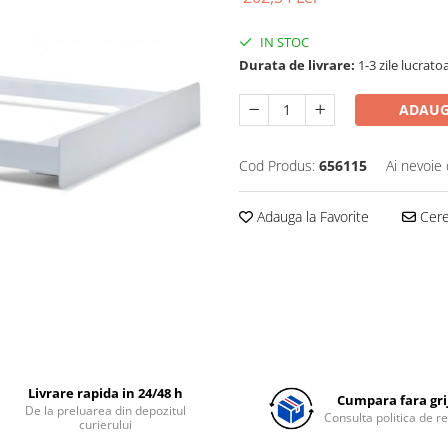
IN STOC
Durata de livrare:
1-3 zile lucrato
ADAUG
Cod Produs:
656115
Ai nevoie 
Adauga la Favorite
Cere 
Livrare rapida in 24/48 h
Cumpara fara grij
De la preluarea din depozitul
Consulta politica de r
curierului