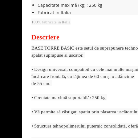
Aparate de vidat
Capacitate maximă (kg)
:
250 kg
Fabricat in Italia
Accesorii
100% fabricate în Italia
Descriere
BASE TORRE BASIC este setul de suprapunere techno
spalat suprapuse si uscator.
• Design universal, compatibil cu cele mai multe mașini
încărcare frontală, cu lățimea de 60 cm și o adâncime
de 55 cm.
• Greutate maximă suportabilă: 250 kg
• Vă permite să câștigați spațiu prin plasarea uscătorul
• Structura tehnopolimerului puternic consolidată, oferă 