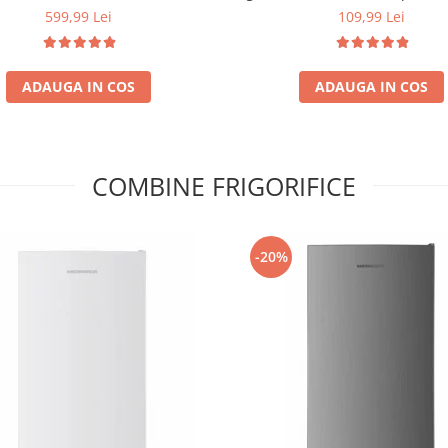
rtiment gheata, H 83 cm, Alb
59x28.5x35cm, Maro
599,99 Lei
109,99 Lei
ADAUGA IN COS
ADAUGA IN COS
COMBINE FRIGORIFICE
-20%