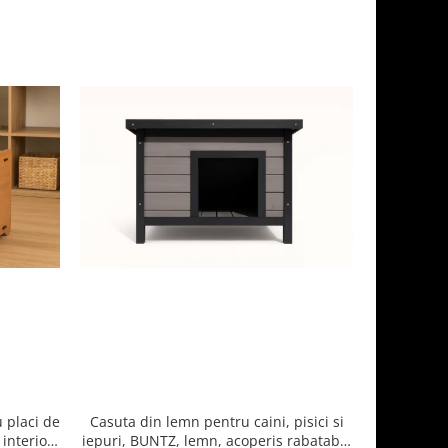
 placi de
Casuta din lemn pentru caini, pisici si
Casuta din
interior,
iepuri, BUNTZ, lemn, acoperis rabatabil,
zgariat si 