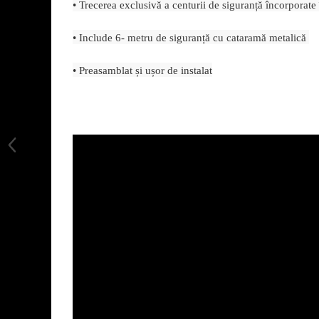
• Trecerea exclusivă a centurii de siguranță încorporate
• Include 6- metru de siguranță cu cataramă metalică
• Preasamblat și ușor de instalat