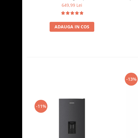
stoarcere 5Kg, 330 W, Alb/Albastru
Compa
649,99 Lei
ADAUGA IN COS
-13%
-11%