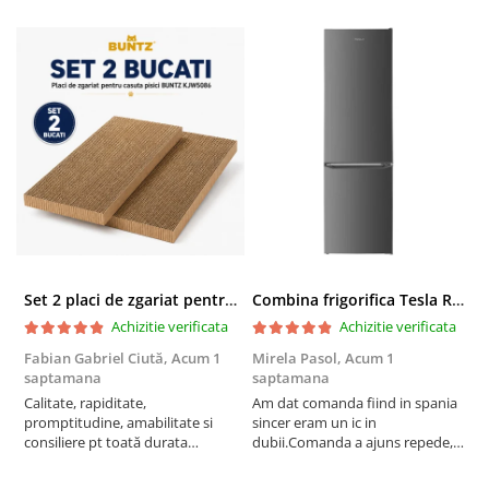
Set 2 placi de zgariat pentru casuta pisici BUNTZ KJW5086, compatibile cu casuta 59 x 28.5 x 35 cm
Combina frigorifica Tesla RC2600HXE, 262 l, Clasa E, Iluminare LED, dezghetare automata frigider, H 180 cm, Inox
Achizitie verificata
Achizitie verificata
Fabian Gabriel Ciută,
Acum 1
Mirela Pasol,
Acum 1
T
saptamana
saptamana
s
Calitate, rapiditate,
Am dat comanda fiind in spania
P
promptitudine, amabilitate si
sincer eram un ic in
consiliere pt toată durata
dubii.Comanda a ajuns repede,in
comenzii... recomand din toată
stare buna iar doamna care ne-a
inima ...
adus comanda super de