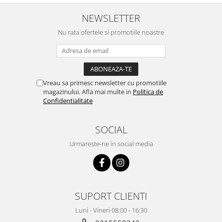
treaba,va multumesc pentru
rapiditate si
NEWSLETTER
amabilitate,RECOMAND 100%
Nu rata ofertele si promotiile noastre
Vreau sa primesc newsletter cu promotiile
magazinului. Afla mai multe in
Politica de
Confidentialitate
SOCIAL
Urmareste-ne in social media
SUPORT CLIENTI
Luni - Vineri 08:00 - 16:30