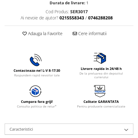
Durata de livrare:
1
Rasnite de cafea
Ustensile gatit
Cod Produs:
SER3017
Fierbatoare de apa
Ai nevoie de ajutor?
0215558343
/
0746288208
Vesela
Aparate de curatat cu abur
Produse pentru par
Adauga la Favorite
Cere informatii
Perii rotative
Ingrijire personala
Masini de tuns si barbierit
Uscatoare de par
Livrare rapida in 24/48 h
Contacteaza-ne! L-V 8-17:30
De la preluarea din depozitul
Masini de tuns parul
Raspundem rapid nevoilor tale
curierului
Periute de dinti electrice
Placi de indreptat parul
Epilatoare
Cumpara fara griji!
Calitate GARANTATA
Consulta politica de retur*
Pentru produsele comercializate
Masini de tuns si barbierit
Aparate de calcat cu aburi.
Aparate de masaj
Caracteristici
Accesorii aspiratoare