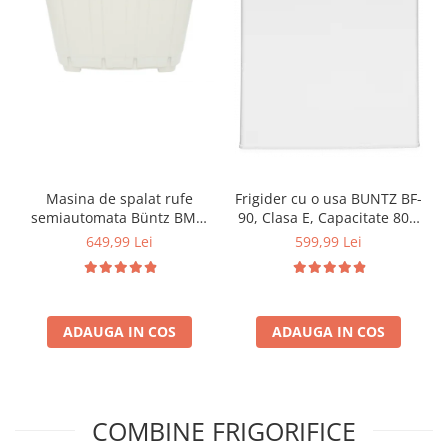
Masina de spalat rufe
Frigider cu o usa BUNTZ BF-
semiautomata Büntz BMS-
90, Clasa E, Capacitate 80L,
72, 7 Kg, Capacitate rufe
Iluminare interioara,
649,99 Lei
599,99 Lei
stoarcere 5Kg, 330 W,
Compartiment gheata, H 83
Alb/Albastru
cm, Alb
ADAUGA IN COS
ADAUGA IN COS
COMBINE FRIGORIFICE