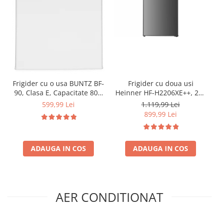
Frigider cu o usa BUNTZ BF-
Frigider cu doua usi
90, Clasa E, Capacitate 80L,
Heinner HF-H2206XE++, 206
Iluminare interioara,
l, Clasa E, lumina LED, 3
599,99 Lei
1.119,99 Lei
Compartiment gheata, H 83
rafturi de sticla, H 143 cm,
899,99 Lei
cm, Alb
Inox
ADAUGA IN COS
ADAUGA IN COS
AER CONDITIONAT