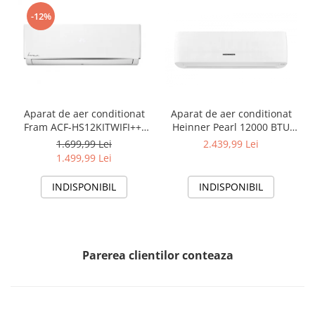
-12%
Aparat de aer conditionat
Aparat de aer conditionat
Fram ACF-HS12KITWIFI++,
Heinner Pearl 12000 BTU
12000 BTU, Wifi, Kit
Wi-Fi, Clasa A+++/A+++, AI
1.699,99 Lei
2.439,99 Lei
instalare inclus, Functie
Smart, functie Follow/Avoid
1.499,99 Lei
Sleep, Clasa A++
you, HAC-HS12EYEWIFI+++,
alb
INDISPONIBIL
INDISPONIBIL
Parerea clientilor conteaza