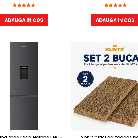
35 cm
Maro
ADAUGA IN COS
ADAUGA IN COS
na frigorifica Heinner HC-
Set 2 placi de zgariat p