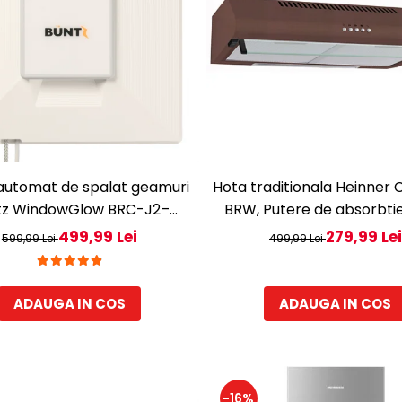
automat de spalat geamuri
Hota traditionala Heinner
tz WindowGlow BRC-J2–
BRW, Putere de absorbti
de 72W, 2500Pa, tehnologie
mc/h, 2 motoare, 60 cm
499,99 Lei
279,99 Lei
599,99 Lei
499,99 Lei
de pulverizare, sistem anti-
și control inteligent, Alb
ADAUGA IN COS
ADAUGA IN COS
-16%