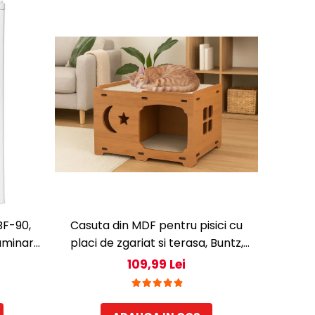
BF-90,
Casuta din MDF pentru pisici cu
luminare
placi de zgariat si terasa, Buntz,
 gheata,
pentru interior, 59x28.5x35cm,
109,99 Lei
Maro