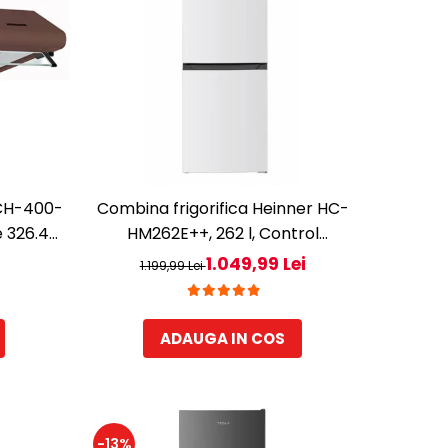
 CH-400-
Combina frigorifica Heinner HC-
e 326.4
HM262E++, 262 l, Control
, Maro
electronic, Iluminare LED, Usi
1.049,99 Lei
1.199,99 Lei
reversibile, Clasa E, H 180 cm, Alb
ADAUGA IN COS
-13%