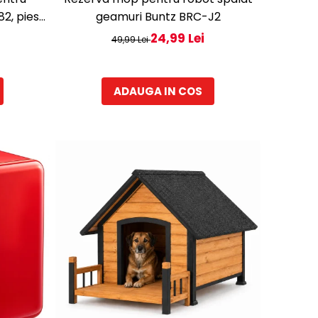
2, piese
geamuri Buntz BRC-J2
istent,
24,99 Lei
49,99 Lei
ta
ADAUGA IN COS