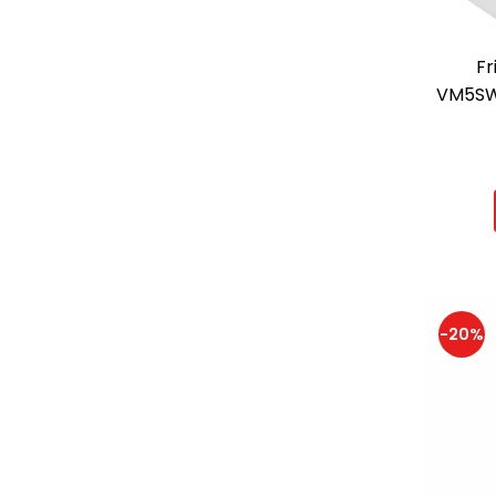
Fr
VM5SWH
-20%