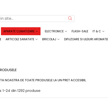
APARATE CLIMATIZARE
ELECTRONICE
FLASH-SALE
IT & C
E
ARTICOLE SANATATE
BRICOLAJ
DIFUZOARE SI ULEIURI AROMATE
RODUSELE
RTA NOASTRA DE
TOATE PRODUSELE LA UN PRET ACCESIBIL.
:
1-
24
din
1292
produse