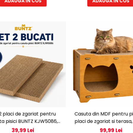
ADAUGA IN COS
ADAUGA IN COS
2 placi de zgariat pentru
Casuta din MDF pentru pi
ta pisici BUNTZ KJW5086,
placi de zgariat si terasa,
ibile cu casuta 59 x 28.5 x
pentru interior, 44x28.5x
39,99 Lei
99,99 Lei