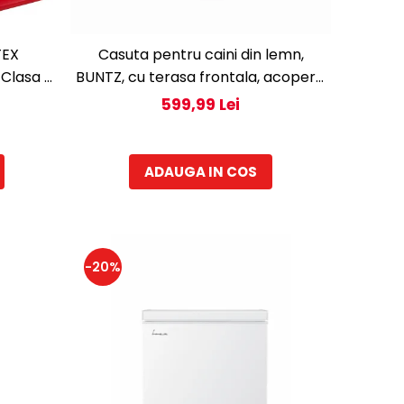
TEX
Casuta pentru caini din lemn,
Clasa E,
BUNTZ, cu terasa frontala, acoperis
bitumat, baza ridicata, pentru talie
i
599,99 Lei
medie si mare, 93 x 85 x 58 cm,
maro/negru
ADAUGA IN COS
-20%