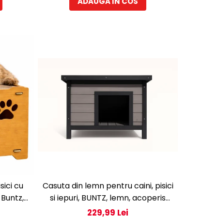
ADAUGA IN COS
sici cu
Casuta din lemn pentru caini, pisici
 Buntz,
si iepuri, BUNTZ, lemn, acoperis
30.5cm,
rabatabil, bitumant, impermeabil,
229,99 Lei