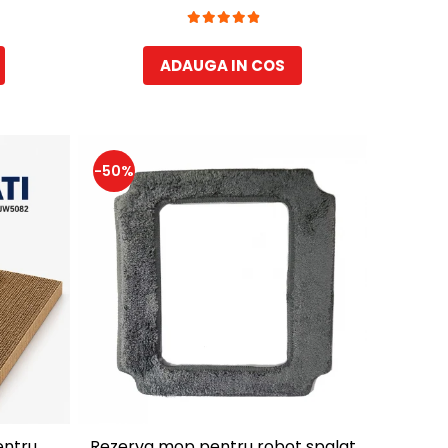
perdea transparenta la usa din
PVC, 57 x 44 x 40 cm, Gri
ADAUGA IN COS
-50%
entru
Rezerva mop pentru robot spalat