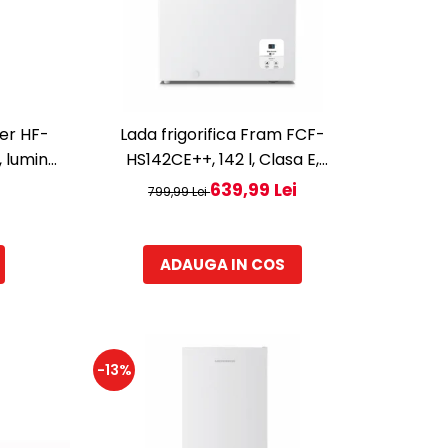
ner HF-
Lada frigorifica Fram FCF-
, lumina
HS142CE++, 142 l, Clasa E,
 143 cm,
Convertibil Frigider/Congelator,
639,99 Lei
799,99 Lei
Control electronic, Display digital,
Alb
ADAUGA IN COS
-13%