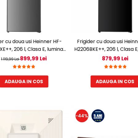
der cu doua usi Heinner HF-
Frigider cu doua usi Hein
E++, 206 l, Clasa E, lumina
H2206BKE++, 206 l, Clasa E
 rafturi de sticla, H 143 cm,
LED, 3 rafturi de sticla, H
899,99 Lei
879,99 Lei
1.119,99 Lei
Inox
Negru
ADAUGA IN COS
ADAUGA IN COS
-44%