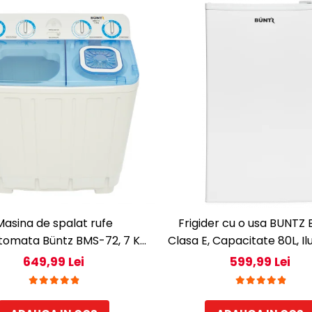
Masina de spalat rufe
Frigider cu o usa BUNTZ 
tomata Büntz BMS-72, 7 Kg,
Clasa E, Capacitate 80L, I
ate rufe stoarcere 5Kg, 330
interioara, Compartiment
649,99 Lei
599,99 Lei
W, Alb/Albastru
H 83 cm, Alb