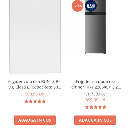
-20%
Frigider cu o usa BUNTZ BF-
Frigider cu doua usi
90, Clasa E, Capacitate 80L,
Heinner HF-H2206XE++, 206
Iluminare interioara,
l, Clasa E, lumina LED, 3
599,99 Lei
1.119,99 Lei
Compartiment gheata, H 83
rafturi de sticla, H 143 cm,
899,99 Lei
cm, Alb
Inox
ADAUGA IN COS
ADAUGA IN COS