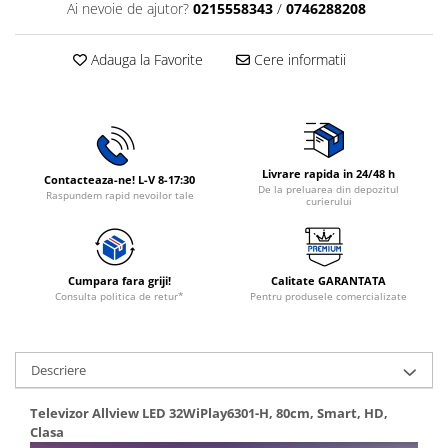
Ai nevoie de ajutor?
0215558343
/
0746288208
Rasnite de cafea
Ustensile gatit
Fierbatoare de apa
Vesela
Adauga la Favorite
Cere informatii
Aparate de curatat cu abur
Produse pentru par
Perii rotative
Ingrijire personala
Livrare rapida in 24/48 h
Contacteaza-ne! L-V 8-17:30
De la preluarea din depozitul
Masini de tuns si barbierit
Raspundem rapid nevoilor tale
curierului
Uscatoare de par
Masini de tuns parul
Periute de dinti electrice
Cumpara fara griji!
Calitate GARANTATA
Placi de indreptat parul
Consulta politica de retur*
Pentru produsele comercializate
Epilatoare
Masini de tuns si barbierit
Descriere
Aparate de calcat cu aburi.
Aparate de masaj
Televizor Allview LED 32WiPlay6301-H, 80cm, Smart, HD,
Accesorii aspiratoare
Clasa