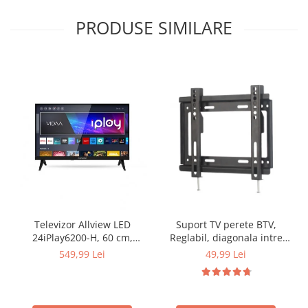
PRODUSE SIMILARE
Televizor Allview LED
Suport TV perete BTV,
24iPlay6200-H, 60 cm,
Reglabil, diagonala intre
Smart , HD, Clasa E - Copie
35,5 cm si 106,7 cm,
549,99 Lei
49,99 Lei
greutate suportata 25 Kg,
BTV-14-42 inch