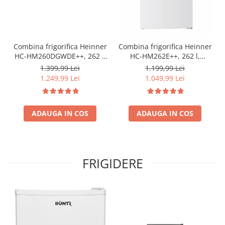
Combina frigorifica Heinner
Combina frigorifica Heinner
HC-HM260DGWDE++, 262 l,
HC-HM262E++, 262 l,
Clasa E, Dozator de apa,
Control electronic,
1.399,99 Lei
1.199,99 Lei
Control electronic cu
Iluminare LED, Usi
1.249,99 Lei
1.049,99 Lei
termostat ajustabil, Lumina
reversibile, Clasa E, H 180
LED, Usa reversibila, H 180
cm, Alb
cm, Gri antracit texturat
ADAUGA IN COS
ADAUGA IN COS
FRIGIDERE