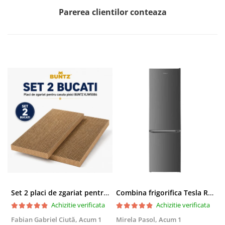
Parerea clientilor conteaza
Set 2 placi de zgariat pentru casuta pisici BUNTZ KJW5086, compatibile cu casuta 59 x 28.5 x 35 cm
Combina frigorifica Tesla RC2600HXE, 262 l, Clasa E, Iluminare LED, dezghetare automata frigider, H 180 cm, Inox
Achizitie verificata
Achizitie verificata
Fabian Gabriel Ciută,
Acum 1
Mirela Pasol,
Acum 1
T