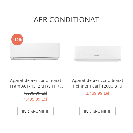
AER CONDITIONAT
-12%
Aparat de aer conditionat
Aparat de aer conditionat
Fram ACF-HS12KITWIFI++,
Heinner Pearl 12000 BTU
12000 BTU, Wifi, Kit
Wi-Fi, Clasa A+++/A+++, AI
1.699,99 Lei
2.439,99 Lei
instalare inclus, Functie
Smart, functie Follow/Avoid
1.499,99 Lei
Sleep, Clasa A++
you, HAC-HS12EYEWIFI+++,
alb
INDISPONIBIL
INDISPONIBIL