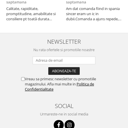
saptamana
saptamana
s
Calitate, rapiditate,
Am dat comanda fiind in spania
P
promptitudine, amabilitate si
sincer eram un ic in
consiliere pt toată durata
dubii.Comanda a ajuns repede,in
comenzii... recomand din toată
stare buna iar doamna care ne-a
inima ...
adus comanda super de
treaba,va multumesc pentru
rapiditate si
NEWSLETTER
amabilitate,RECOMAND 100%
Nu rata ofertele si promotiile noastre
Vreau sa primesc newsletter cu promotiile
magazinului. Afla mai multe in
Politica de
Confidentialitate
SOCIAL
Urmareste-ne in social media