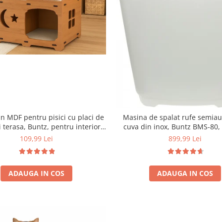
n MDF pentru pisici cu placi de
Masina de spalat rufe semia
i terasa, Buntz, pentru interior,
cuva din inox, Buntz BMS-80, 
59x28.5x35cm, Maro
Programe spalare, Display Led,
109,99 Lei
899,99 Lei
355 W, storcator incorporat
ADAUGA IN COS
ADAUGA IN COS