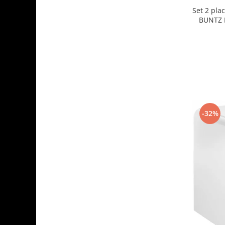
Set 2 plac
BUNTZ K
carton r
-32%