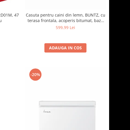
RD01M, 47
Casuta pentru caini din lemn, BUNTZ, cu
u
terasa frontala, acoperis bitumat, baza
ridicata, pentru talie medie si mare, 93 x
599,99 Lei
85 x 58 cm, maro/negru
ADAUGA IN COS
-20%