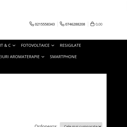
0215558343
0746288208
0,00
IT & C
FOTOVOLTAICE
RESIGILATE
EIURI AROMATERAPIE
SMARTPHONE
Ordoneaza: