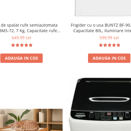
 de spalat rufe semiautomata
Frigider cu o usa BUNTZ BF-90,
BMS-72, 7 Kg, Capacitate rufe
Capacitate 80L, Iluminare int
ere 5Kg, 330 W, Alb/Albastru
Compartiment gheata, H 83 
649,99 Lei
599,99 Lei
ADAUGA IN COS
ADAUGA IN COS