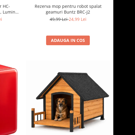
Rezerva mop pentru robot spalat
r HC-
geamuri Buntz BRC-J2
, Lumina
rsibile
49,99 Lei
24,99 Lei
ei
ADAUGA IN COS