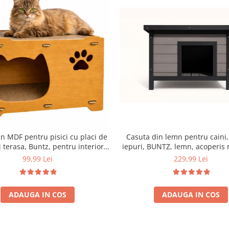
Casuta din lemn pentru caini, 
n MDF pentru pisici cu placi de
iepuri, BUNTZ, lemn, acoperis 
i terasa, Buntz, pentru interior,
bitumant, impermeabil, p
44x28.5x30.5cm, Maro
229,99 Lei
99,99 Lei
transparenta la usa din PVC, 57
cm, Gri
ADAUGA IN COS
ADAUGA IN COS