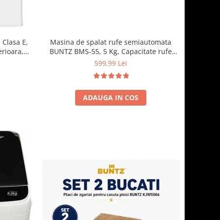
Masina de spalat rufe semiautomata
 Clasa E,
BUNTZ BMS-55, 5 Kg, Capacitate rufe
erioara,
stoarcere 3Kg, 300 W, Negru
cm, Alb
599,99 Lei
ADAUGA IN COS