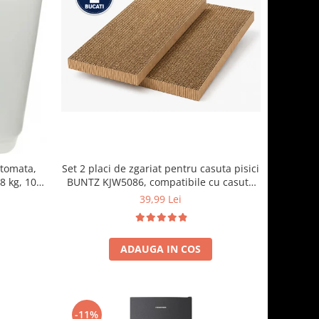
Set 2 placi de zgariat pentru casuta pisici
utomata,
BUNTZ KJW5086, compatibile cu casuta
8 kg, 10
59 x 28.5 x 35 cm
 700 RPM,
39,99 Lei
, Gri
ADAUGA IN COS
-11%