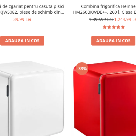
i de zgariat pentru casuta pisici
Combina frigorifica Heinne
JW5082, piese de schimb din
HM260BKWDE++, 260 l, Clasa E
ezistent, compatibile cu casuta
LED, Dozator de apa, Usi reve
39,99 Lei
1.399,99 Lei
1.244,99 L
44x28.5x30.5cm
Negru
ADAUGA IN COS
ADAUGA IN COS
-33%