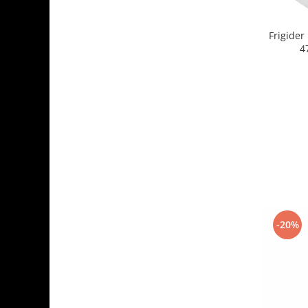
Frigide
4
-20%