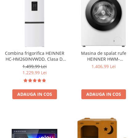
Combina frigorifica HEINNER
Masina de spalat rufe
HC-HM260INVWDD, Clasa D,
HEINNER HWM-
260L, Dozator apa, Control
HME9014IVA10+++, 9 KG, 1400
1.499,99 Lei
1.406,99 Lei
electronic cu termostat
RPM, Clasa A-10%, MOTOR
1.229,99 Lei
ajustabil, Lumina LED, Usa
INVERTER, Display digital,
reversibila, H 180 cm, Alb
Program Allergy steam, Alb
ADAUGA IN COS
ADAUGA IN COS