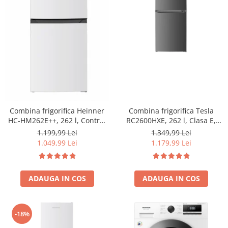
Combina frigorifica Tesla
Combina frigorifica Heinner
RC2600HXE, 262 l, Clasa E,
HC-HM262E++, 262 l, Control
Iluminare LED, dezghetare
electronic, Iluminare LED, Usi
1.349,99 Lei
1.199,99 Lei
automata frigider, H 180 cm,
reversibile, Clasa E, H 180 cm,
1.179,99 Lei
1.049,99 Lei
Inox
Alb
ADAUGA IN COS
ADAUGA IN COS
-18%