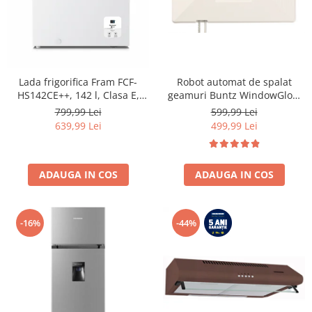
Lada frigorifica Fram FCF-
Robot automat de spalat
HS142CE++, 142 l, Clasa E,
geamuri Buntz WindowGlow
Convertibil
BRC-J2– Putere de 72W,
799,99 Lei
599,99 Lei
Frigider/Congelator, Control
2500Pa, tehnologie duala de
639,99 Lei
499,99 Lei
electronic, Display digital, Alb
pulverizare, sistem anti-urme
și control inteligent, Alb
ADAUGA IN COS
ADAUGA IN COS
-16%
-44%