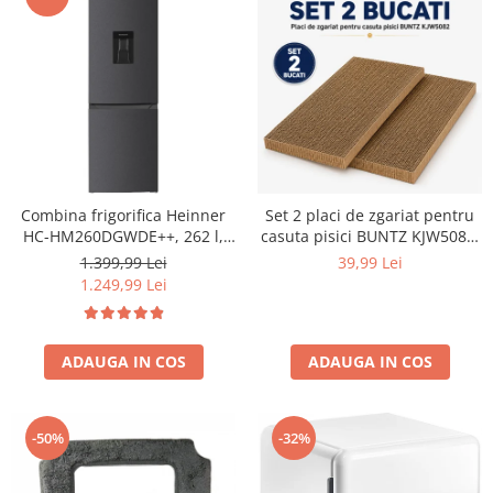
Combina frigorifica Heinner
Set 2 placi de zgariat pentru
HC-HM260DGWDE++, 262 l,
casuta pisici BUNTZ KJW5082,
Clasa E, Dozator de apa,
piese de schimb din carton
1.399,99 Lei
39,99 Lei
Control electronic cu
rezistent, compatibile cu
1.249,99 Lei
termostat ajustabil, Lumina
casuta 44x28.5x30.5cm
LED, Usa reversibila, H 180
cm, Gri antracit texturat
ADAUGA IN COS
ADAUGA IN COS
-50%
-32%