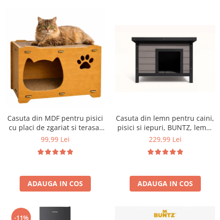
Aparate de vidat
Accesorii
Casuta din MDF pentru pisici
Casuta din lemn pentru caini,
cu placi de zgariat si terasa,
pisici si iepuri, BUNTZ, lemn,
Buntz, pentru interior,
acoperis rabatabil, bitumant,
99,99 Lei
229,99 Lei
44x28.5x30.5cm, Maro
impermeabil, perdea
transparenta la usa din PVC,
57 x 44 x 40 cm, Gri
ADAUGA IN COS
ADAUGA IN COS
-11%