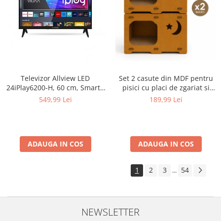
Televizor Allview LED
Set 2 casute din MDF pentru
24iPlay6200-H, 60 cm, Smart ,
pisici cu placi de zgariat si
HD, Clasa E - Copie
terasa, Buntz, pentru interior,
549,99 Lei
189,99 Lei
59x28.5x35cm, Maro
ADAUGA IN COS
ADAUGA IN COS
1
2
3
54
...
NEWSLETTER