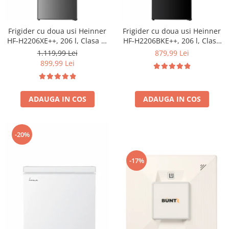
Frigider cu doua usi Heinner
Frigider cu doua usi Heinner
HF-H2206XE++, 206 l, Clasa E,
HF-H2206BKE++, 206 l, Clasa
lumina LED, 3 rafturi de sticla,
E, lumina LED, 3 rafturi de
1.119,99 Lei
879,99 Lei
H 143 cm, Inox
sticla, H 143 cm, Negru
899,99 Lei
ADAUGA IN COS
ADAUGA IN COS
-20%
-17%