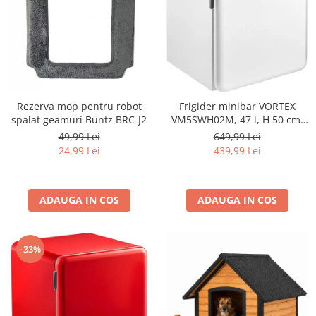
Rezerva mop pentru robot
Frigider minibar VORTEX
spalat geamuri Buntz BRC-J2
VM5SWH02M, 47 l, H 50 cm,
Clasa E, alb
49,99 Lei
649,99 Lei
24,99 Lei
439,99 Lei
ADAUGA IN COS
ADAUGA IN COS
-33%