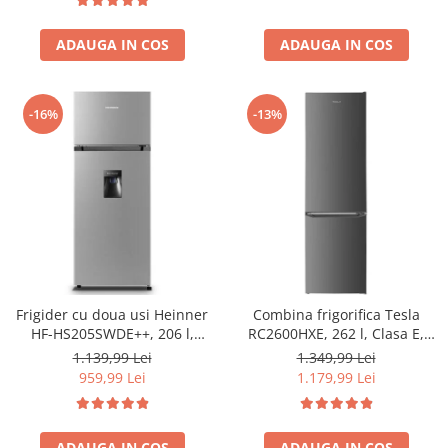
ADAUGA IN COS
ADAUGA IN COS
-16%
-13%
Frigider cu doua usi Heinner
Combina frigorifica Tesla
HF-HS205SWDE++, 206 l,
RC2600HXE, 262 l, Clasa E,
Dozator de apa, Iluminare
Iluminare LED, dezghetare
1.139,99 Lei
1.349,99 Lei
LED, H 143.4 cm, Clasa E,
automata frigider, H 180 cm,
959,99 Lei
1.179,99 Lei
Argintiu
Inox
ADAUGA IN COS
ADAUGA IN COS