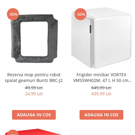
-50%
-32%
Rezerva mop pentru robot
Frigider minibar VORTEX
spalat geamuri Buntz BRC-J2
VM5SWH02M, 47 l, H 50 cm,
Clasa E, alb
49,99 Lei
649,99 Lei
24,99 Lei
439,99 Lei
ADAUGA IN COS
ADAUGA IN COS