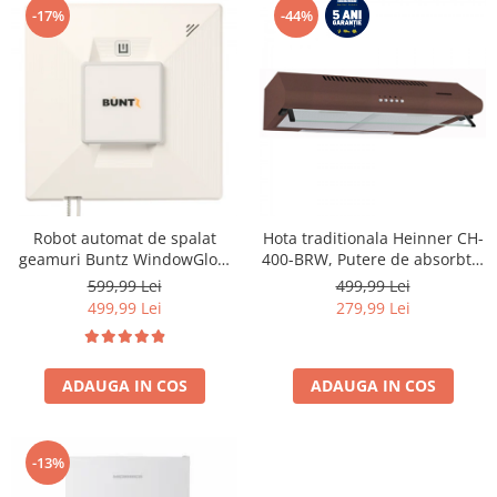
-17%
-44%
Robot automat de spalat
Hota traditionala Heinner CH-
geamuri Buntz WindowGlow
400-BRW, Putere de absorbtie
BRC-J2– Putere de 72W,
326.4 mc/h, 2 motoare, 60 cm,
599,99 Lei
499,99 Lei
2500Pa, tehnologie duala de
Maro
499,99 Lei
279,99 Lei
pulverizare, sistem anti-urme
și control inteligent, Alb
ADAUGA IN COS
ADAUGA IN COS
-13%