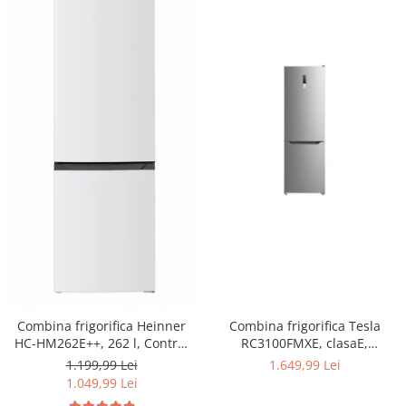
Combina frigorifica Heinner
Combina frigorifica Tesla
HC-HM262E++, 262 l, Control
RC3100FMXE, clasaE,
electronic, Iluminare LED, Usi
310LTotal No Frost, Display
1.199,99 Lei
1.649,99 Lei
reversibile, Clasa E, H 180 cm,
LED, H188, Inox
1.049,99 Lei
Alb