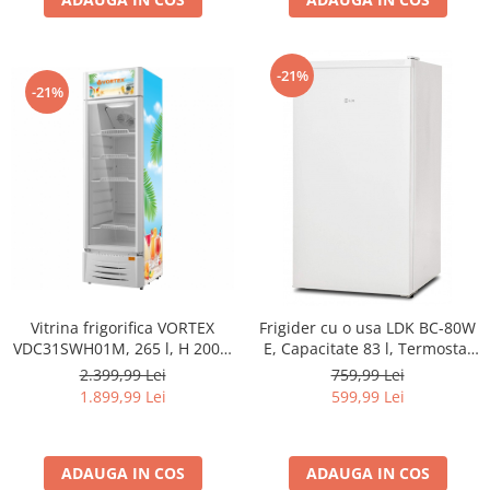
-21%
-21%
Vitrina frigorifica VORTEX
Frigider cu o usa LDK BC-80W
VDC31SWH01M, 265 l, H 200.5
E, Capacitate 83 l, Termostat
cm, alb
ajustabil, H 85 cm, Alb
2.399,99 Lei
759,99 Lei
1.899,99 Lei
599,99 Lei
ADAUGA IN COS
ADAUGA IN COS