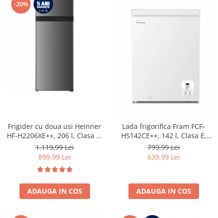
-20%
Frigider cu doua usi Heinner
Lada frigorifica Fram FCF-
HF-H2206XE++, 206 l, Clasa E,
HS142CE++, 142 l, Clasa E,
lumina LED, 3 rafturi de sticla,
Convertibil
1.119,99 Lei
799,99 Lei
H 143 cm, Inox
Frigider/Congelator, Control
899,99 Lei
639,99 Lei
electronic, Display digital, Alb
ADAUGA IN COS
ADAUGA IN COS