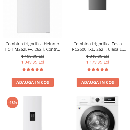
Combina frigorifica Tesla
Combina frigorifica Heinner
RC2600HXE, 262 l, Clasa E,
HC-HM262E++, 262 l, Control
Iluminare LED, dezghetare
electronic, Iluminare LED, Usi
1.349,99 Lei
1.199,99 Lei
automata frigider, H 180 cm,
reversibile, Clasa E, H 180 cm,
1.179,99 Lei
1.049,99 Lei
Inox
Alb
ADAUGA IN COS
ADAUGA IN COS
-18%