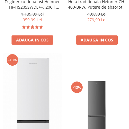
Frigider cu doua usi Heinner
Hota traditionala Heinner CH-
HF-HS205SWDE++, 206 l,
400-BRW, Putere de absorbtie
Dozator de apa, Iluminare
326.4 mc/h, 2 motoare, 60 cm,
1.139,99 Lei
499,99 Lei
LED, H 143.4 cm, Clasa E,
Maro
959,99 Lei
279,99 Lei
Argintiu
ADAUGA IN COS
ADAUGA IN COS
-13%
-13%