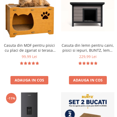
Aparate de vidat
Accesorii
Casuta din MDF pentru pisici
Casuta din lemn pentru caini,
cu placi de zgariat si terasa,
pisici si iepuri, BUNTZ, lemn,
Buntz, pentru interior,
acoperis rabatabil, bitumant,
99,99 Lei
229,99 Lei
44x28.5x30.5cm, Maro
impermeabil, perdea
transparenta la usa din PVC,
57 x 44 x 40 cm, Gri
ADAUGA IN COS
ADAUGA IN COS
-11%