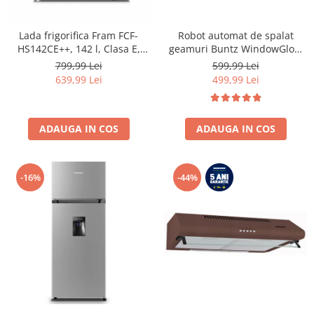
Lada frigorifica Fram FCF-
Robot automat de spalat
HS142CE++, 142 l, Clasa E,
geamuri Buntz WindowGlow
Convertibil
BRC-J2– Putere de 72W,
799,99 Lei
599,99 Lei
Frigider/Congelator, Control
2500Pa, tehnologie duala de
639,99 Lei
499,99 Lei
electronic, Display digital, Alb
pulverizare, sistem anti-urme
și control inteligent, Alb
ADAUGA IN COS
ADAUGA IN COS
-16%
-44%