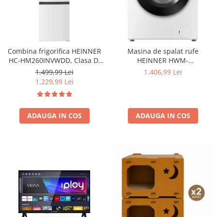
Combina frigorifica HEINNER
Masina de spalat rufe
HC-HM260INVWDD, Clasa D,
HEINNER HWM-
260L, Dozator apa, Control
HME9014IVA10+++, 9 KG, 1400
1.499,99 Lei
1.406,99 Lei
electronic cu termostat
RPM, Clasa A-10%, MOTOR
1.229,99 Lei
ajustabil, Lumina LED, Usa
INVERTER, Display digital,
reversibila, H 180 cm, Alb
Program Allergy steam, Alb
ADAUGA IN COS
ADAUGA IN COS