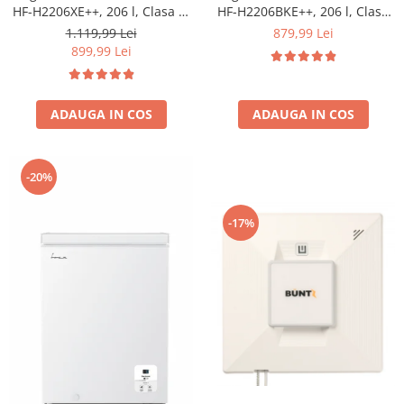
HF-H2206XE++, 206 l, Clasa E,
HF-H2206BKE++, 206 l, Clasa
lumina LED, 3 rafturi de sticla,
E, lumina LED, 3 rafturi de
1.119,99 Lei
879,99 Lei
H 143 cm, Inox
sticla, H 143 cm, Negru
899,99 Lei
ADAUGA IN COS
ADAUGA IN COS
-20%
-17%