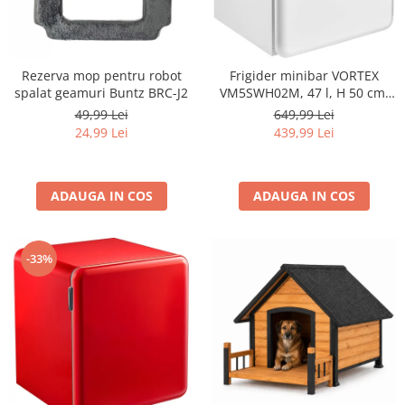
Rezerva mop pentru robot
Frigider minibar VORTEX
spalat geamuri Buntz BRC-J2
VM5SWH02M, 47 l, H 50 cm,
Clasa E, alb
49,99 Lei
649,99 Lei
24,99 Lei
439,99 Lei
ADAUGA IN COS
ADAUGA IN COS
-33%