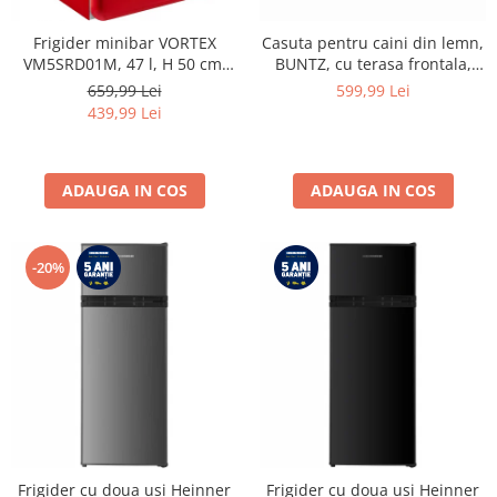
Frigider minibar VORTEX
Casuta pentru caini din lemn,
VM5SRD01M, 47 l, H 50 cm,
BUNTZ, cu terasa frontala,
Clasa E, rosu
acoperis bitumat, baza
659,99 Lei
599,99 Lei
ridicata, pentru talie medie si
439,99 Lei
mare, 93 x 85 x 58 cm,
maro/negru
ADAUGA IN COS
ADAUGA IN COS
-20%
Frigider cu doua usi Heinner
Frigider cu doua usi Heinner