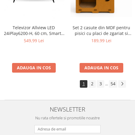
Televizor Allview LED
Set 2 casute din MDF pentru
24iPlay6200-H, 60 cm, Smart ,
pisici cu placi de zgariat si
HD, Clasa E - Copie
terasa, Buntz, pentru interior,
549,99 Lei
189,99 Lei
59x28.5x35cm, Maro
ADAUGA IN COS
ADAUGA IN COS
1
2
3
54
...
NEWSLETTER
Nu rata ofertele si promotiile noastre