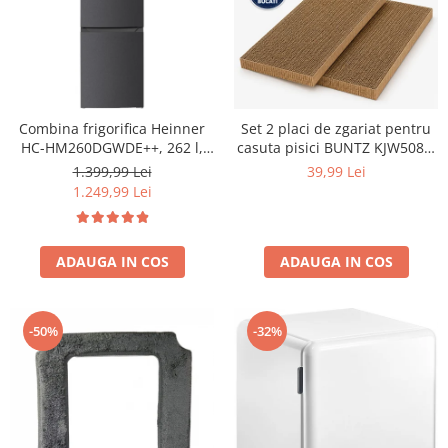
Combina frigorifica Heinner
Set 2 placi de zgariat pentru
HC-HM260DGWDE++, 262 l,
casuta pisici BUNTZ KJW5082,
Clasa E, Dozator de apa,
piese de schimb din carton
1.399,99 Lei
39,99 Lei
Control electronic cu
rezistent, compatibile cu
1.249,99 Lei
termostat ajustabil, Lumina
casuta 44x28.5x30.5cm
LED, Usa reversibila, H 180
cm, Gri antracit texturat
ADAUGA IN COS
ADAUGA IN COS
-50%
-32%