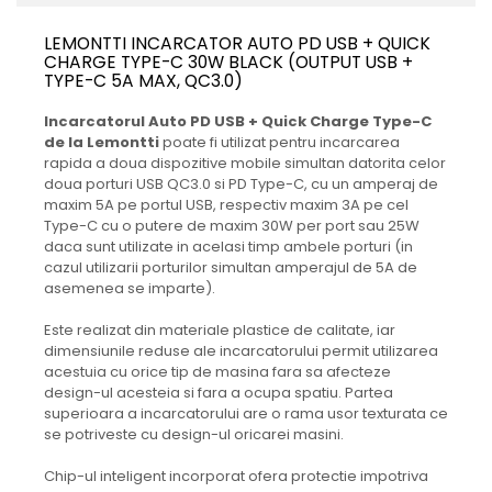
Aparate de vidat
LEMONTTI INCARCATOR AUTO PD USB + QUICK
Accesorii
CHARGE TYPE-C 30W BLACK (OUTPUT USB +
TYPE-C 5A MAX, QC3.0)
Incarcatorul Auto PD USB + Quick Charge Type-C
de la Lemontti
poate fi utilizat pentru incarcarea
rapida a doua dispozitive mobile simultan datorita celor
doua porturi USB QC3.0 si PD Type-C, cu un amperaj de
maxim 5A pe portul USB, respectiv maxim 3A pe cel
Type-C cu o putere de maxim 30W per port sau 25W
daca sunt utilizate in acelasi timp ambele porturi (in
cazul utilizarii porturilor simultan amperajul de 5A de
asemenea se imparte).
Este realizat din materiale plastice de calitate, iar
dimensiunile reduse ale incarcatorului permit utilizarea
acestuia cu orice tip de masina fara sa afecteze
design-ul acesteia si fara a ocupa spatiu. Partea
superioara a incarcatorului are o rama usor texturata ce
se potriveste cu design-ul oricarei masini.
Chip-ul inteligent incorporat ofera protectie impotriva