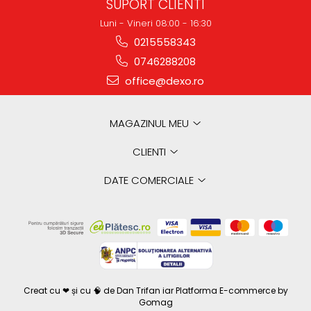
SUPORT CLIENTI
Luni - Vineri 08:00 - 16:30
0215558343
0746288208
office@dexo.ro
MAGAZINUL MEU
CLIENTI
DATE COMERCIALE
Creat cu ❤ și cu 🧠 de Dan Trifan iar
Platforma E-commerce by
Gomag