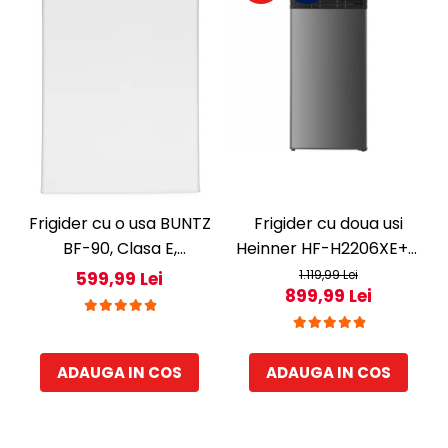
Frigider cu o usa BUNTZ
Frigider cu doua usi
BF-90, Clasa E,
Heinner HF-H2206XE++,
Capacitate 80L,
206 l, Clasa E, lumina
1.119,99 Lei
599,99 Lei
899,99 Lei
Iluminare interioara,
LED, 3 rafturi de sticla, H
Compartiment gheata,
143 cm, Inox
H 83 cm, Alb
ADAUGA IN COS
ADAUGA IN COS