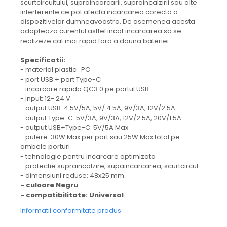
scurtcircuitului, supraincarcarii, supraincalzirii sau alte
interferente ce pot afecta incarcarea corecta a
dispozitivelor dumneavoastra. De asemenea acesta
adapteaza curentul astfel incat incarcarea sa se
realizeze cat mai rapid fara a dauna bateriei.
Specificatii:
- material plastic : PC
- port USB + port Type-C
- incarcare rapida QC3.0 pe portul USB
- input: 12- 24 V
- output USB: 4.5V/5A, 5V/ 4.5A, 9V/3A, 12V/2.5A
- output Type-C: 5V/3A, 9V/3A, 12V/2.5A, 20V/1.5A
- output USB+Type-C: 5V/5A Max
- putere: 30W Max per port sau 25W Max total pe
ambele porturi
- tehnologie pentru incarcare optimizata
- protectie supraincalzire, supaincarcarea, scurtcircut
- dimensiuni reduse: 48x25 mm
- culoare Negru
- compatibilitate: Universal
Informatii conformitate produs