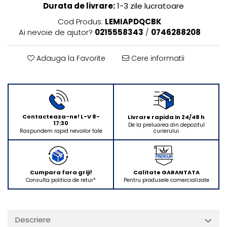
Durata de livrare:
1-3 zile lucratoare
Rasnite de cafea
Ustensile gatit
Cod Produs:
LEMIAPDQCBK
Fierbatoare de apa
Vesela
Ai nevoie de ajutor?
0215558343
/
0746288208
Aparate de curatat cu abur
Produse pentru par
Adauga la Favorite
Cere informatii
Perii rotative
Ingrijire personala
Masini de tuns si barbierit
Uscatoare de par
Contacteaza-ne! L-V 8-
Livrare rapida in 24/48 h
Masini de tuns parul
17:30
De la preluarea din depozitul
curierului
Raspundem rapid nevoilor tale
Periute de dinti electrice
Placi de indreptat parul
Epilatoare
Cumpara fara griji!
Calitate GARANTATA
Masini de tuns si barbierit
Consulta politica de retur*
Pentru produsele comercializate
Aparate de calcat cu aburi.
Aparate de masaj
Accesorii aspiratoare
Descriere