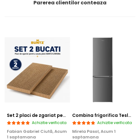
Parerea clientilor conteaza
Set 2 placi de zgariat pentru casuta pisici BUNTZ KJW5086, compatibile cu casuta 59 x 28.5 x 35 cm
Combina frigorifica Tesla RC2600HXE, 262 l, Clasa E, Iluminare LED, dezghetare automata frigider, H 180 cm, Inox
Achizitie verificata
Achizitie verificata
Fabian Gabriel Ciută,
Acum
Mirela Pasol,
Acum 1
T
1 saptamana
saptamana