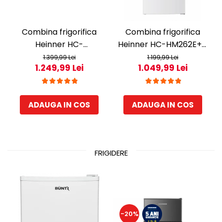
Combina frigorifica
Combina frigorifica
Heinner HC-
Heinner HC-HM262E++,
HM260DGWDE++, 262 l,
262 l, Control electronic,
1.399,99 Lei
1.199,99 Lei
1.249,99 Lei
1.049,99 Lei
Clasa E, Dozator de apa,
Iluminare LED, Usi
Control electronic cu
reversibile, Clasa E, H
termostat ajustabil,
180 cm, Alb
ADAUGA IN COS
ADAUGA IN COS
Lumina LED, Usa
reversibila, H 180 cm, Gri
antracit texturat
FRIGIDERE
-20%