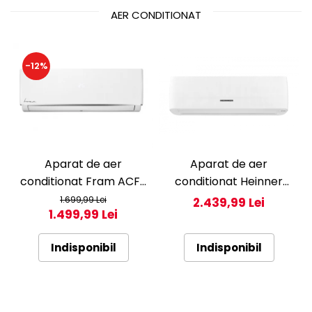
AER CONDITIONAT
-12%
Aparat de aer
Aparat de aer
conditionat Fram ACF-
conditionat Heinner
HS12KITWIFI++, 12000
Pearl 12000 BTU Wi-Fi,
1.699,99 Lei
2.439,99 Lei
1.499,99 Lei
BTU, Wifi, Kit instalare
Clasa A+++/A+++, AI
inclus, Functie Sleep,
Smart, functie
Indisponibil
Indisponibil
Clasa A++
Follow/Avoid you, HAC-
HS12EYEWIFI+++, alb