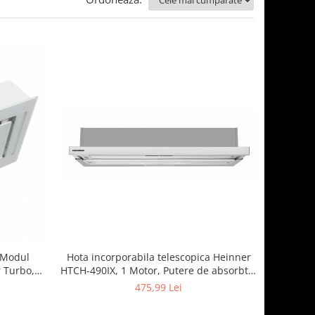
Hota incorporabila telescopica Heinner
 Modul
HTCH-490IX, 1 Motor, Putere de absorbtie
r Turbo,
413.5 m3/H, Lumina LED, 90 cm, Inox
 m3/ora,
475,99 Lei
raturi, Alb