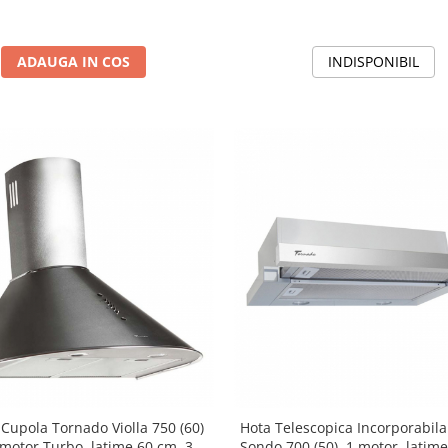
ADAUGA IN COS
INDISPONIBIL
 Cupola Tornado Violla 750 (60)
Hota Telescopica Incorporabil
 motor Turbo, latime 60 cm, 3
Sondo 700 (50), 1 motor, latime