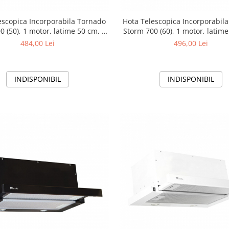
escopica Incorporabila Tornado
Hota Telescopica Incorporabil
0 (50), 1 motor, latime 50 cm, 3
Storm 700 (60), 1 motor, latime
e, absorbtie 700 m3/ora, Alb
viteze, absorbtie 700 m3/or
484,00 Lei
496,00 Lei
INDISPONIBIL
INDISPONIBIL