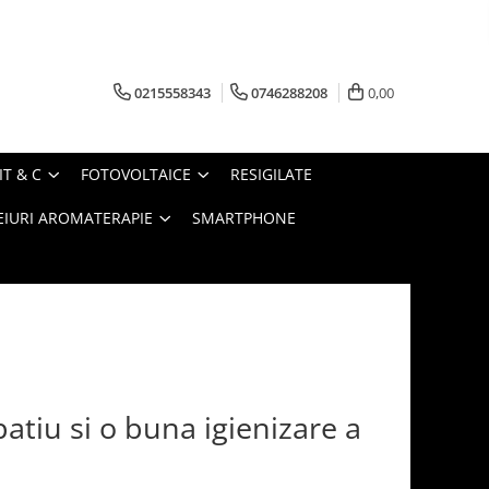
0215558343
0746288208
0,00
IT & C
FOTOVOLTAICE
RESIGILATE
EIURI AROMATERAPIE
SMARTPHONE
atiu si o buna igienizare a