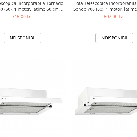
escopica Incorporabila Tornado
Hota Telescopica Incorporabil
0 (60), 1 motor, latime 60 cm, 2
Sondo 700 (60), 1 motor, latime
, absorbtie 700 m3/ora, Negru
viteze, absorbtie 700 m3/or
515,00 Lei
507,00 Lei
INDISPONIBIL
INDISPONIBIL