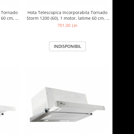
a Tornado
Hota Telescopica Incorporabila Tornado
 60 cm, 3
Storm 1200 (60), 1 motor, latime 60 cm, 3
a, Alb
viteze, absorbtie 1200 m3/ora, Bej
701,00 Lei
INDISPONIBIL