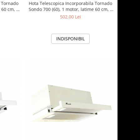
a Tornado
Hota Telescopica Incorporabila Tornado
 60 cm, 2
Sondo 700 (60), 1 motor, latime 60 cm, 2
a, Alb
viteze, absorbtie 700 m3/ora, Inox
502,00 Lei
INDISPONIBIL