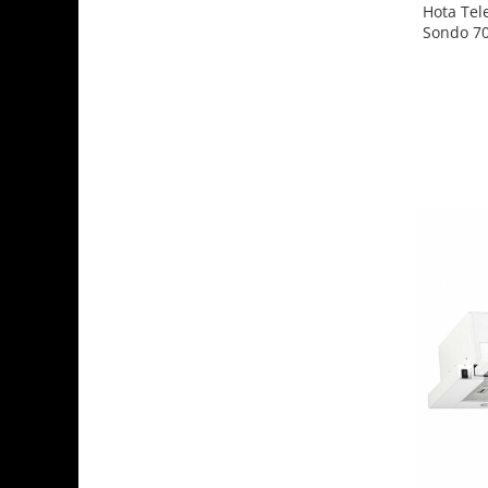
Hota Tel
Sondo 70
viteze