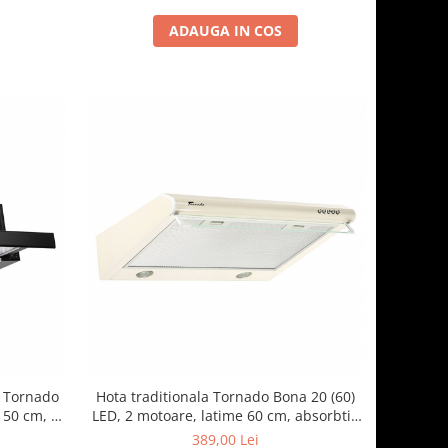
ADAUGA IN COS
a Tornado
Hota traditionala Tornado Bona 20 (60)
 50 cm, 3
LED, 2 motoare, latime 60 cm, absorbtie
, Negru
560 m3/ora, filtru anti-grasimi aluminiu 5
389,00 Lei