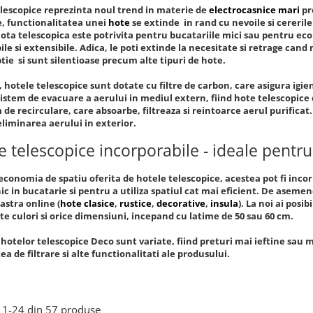
lescopice reprezinta noul trend in materie de
electrocasnice mari
pr
, functionalitatea unei
hote
se extinde in rand cu nevoile si cereril
hota telescopica este potrivita pentru bucatariile mici sau pentru ec
ile si extensibile. Adica, le poti extinde la necesitate si retrage cand
tie si sunt silentioase precum alte tipuri de hote.
, hotele telescopice sunt dotate cu filtre de carbon, care asigura igi
istem de evacuare a aerului in mediul extern, fiind hote telescopice 
 de recirculare, care absoarbe, filtreaza si reintoarce aerul purifica
liminarea aerului in exterior.
e telescopice incorporabile - ideale pentru
economia de spatiu oferita de hotele telescopice, acestea pot fi inco
ic in bucatarie si pentru a utiliza spatiul cat mai eficient. De asemene
astra online (
hote clasice
,
rustice
,
decorative
,
insula
). La noi ai posi
lte culori si orice dimensiuni, incepand cu latime de 50 sau 60 cm.
 hotelor telescopice Deco sunt variate, fiind preturi mai ieftine sau
ea de filtrare si alte functionalitati ale produsului.
1-
24
din
57
produse