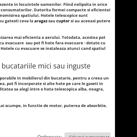
ezente in locuintele oamenilor. Fiind nelipsita in orice
e consumatorilor. Datorita formei compacte si eficientei
onomisirea spatiului. Hotele telescopice sunt
 nu gatesti ceva la
aragaz
sau
cuptor
si au aceeasi putere
enizarea mai eficienta a aerului. Totodata, acestea pot
cu evacuare sau pot fi hote fara evacuare - dotate cu
t. Hotele cu evacuare se instaleaza atunci cand spatiul
 bucatariile mici sau inguste
rporabile in mobilierul din bucatarie, pentru a creea un
a, pot fi incorporate si alte hote pe care le gaseti in
bilitatea sa alegi intre o hota telescopica alba, neagra,
 mai scumpe, in functie de motor, puterea de absorbtie,
Ordoneaza: