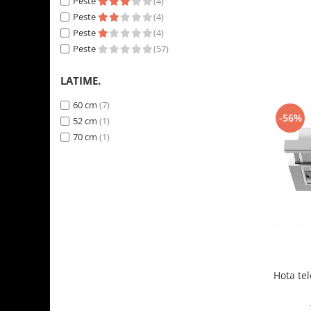
Peste
(4)
Aparate de vidat
Peste
(4)
Accesorii
Peste
(4)
Peste
(57)
LATIME.
60 cm
(7)
-56%
52 cm
(1)
70 cm
(1)
Hota te