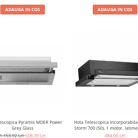
ADAUGA IN COS
ADAUGA IN COS
lescopica Pyramis MDER Power
Hota Telescopica Incorporabil
Grey Glass
Storm 700 (50), 1 motor, latime
viteze, absorbtie 700 m3/ora
1.153,92 Lei
508,39 Lei
484,00 Lei