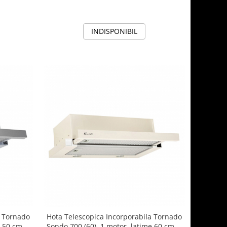
straturi, Bej
INDISPONIBIL
a Tornado
Hota Telescopica Incorporabila Tornado
 50 cm, 2
Sondo 700 (60), 1 motor, latime 60 cm, 2