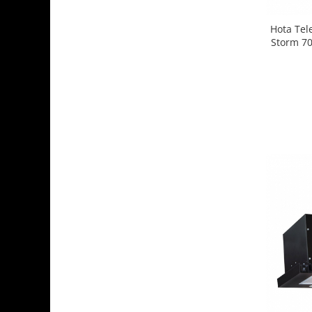
Hota Tel
Storm 70
vitez