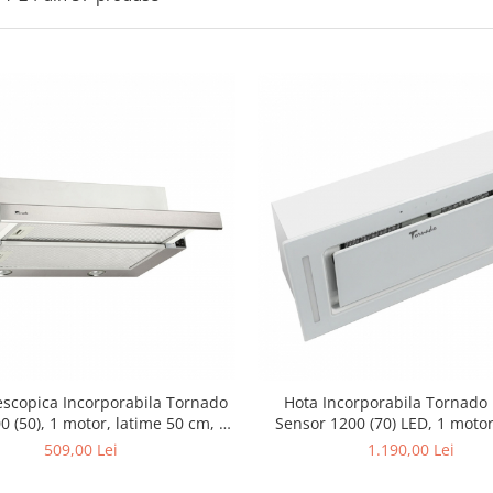
escopica Incorporabila Tornado
Hota Incorporabila Tornado
0 (50), 1 motor, latime 50 cm, 3
Sensor 1200 (70) LED, 1 moto
e, absorbtie 700 m3/ora, Inox
latime 70 cm, absorbtie 1200
509,00 Lei
1.190,00 Lei
filtru anti-grasimi aluminiu 5 st