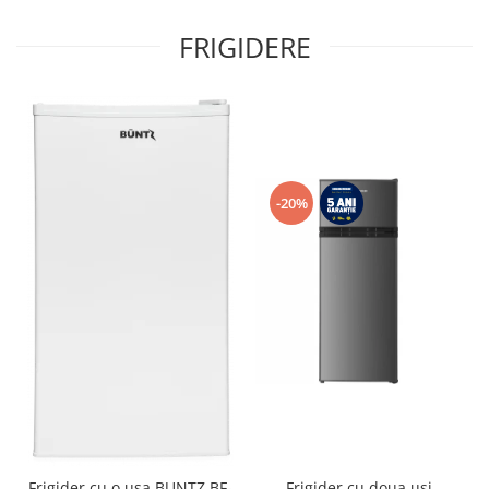
FRIGIDERE
-20%
Frigider cu o usa BUNTZ BF-
Frigider cu doua usi