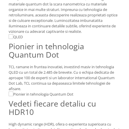
Aparate de vidat
materiale quantum dot la scara nanometrica cu materiale
organice in mai multe straturi. Impreuna cu tehnologia de
Accesorii
retroiluminare, aceasta descoperire realizeaza proprietati optice
si de culoare exceptionale. Luminozitatea imbunatatita
ilumineaza in continuare detaliile subtile, oferind experiente de
vizionare cu adevarat captivante si realiste.
Pionier in tehnologia
Quantum Dot
TCL ramane in fruntea inovatiei, investind masiv in tehnologia
QLED cu un total de 2.485 de brevete. Cu o echipa dedicata de
aproape 100 de experti si un laborator international Quantum
Dot Lab, TCL continua sa depaseasca limitele tehnologiei de
afisare.
Vedeti fiecare detaliu cu
HDR10
High dynamic range (HDR), ofera o experienta superioara cu