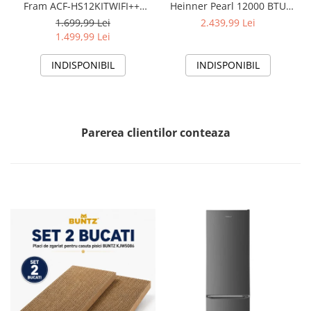
Fram ACF-HS12KITWIFI++,
Heinner Pearl 12000 BTU
12000 BTU, Wifi, Kit
Wi-Fi, Clasa A+++/A+++, AI
1.699,99 Lei
2.439,99 Lei
instalare inclus, Functie
Smart, functie Follow/Avoid
1.499,99 Lei
Sleep, Clasa A++
you, HAC-HS12EYEWIFI+++,
alb
INDISPONIBIL
INDISPONIBIL
Parerea clientilor conteaza