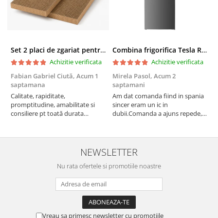
Set 2 placi de zgariat pentru casuta pisici BUNTZ KJW5086, compatibile cu casuta 59 x 28.5 x 35 cm
Combina frigorifica Tesla RC2600HXE, 262 l, Clasa E, Iluminare LED, dezghetare automata frigider, H 180 cm, Inox
Achizitie verificata
Achizitie verificata
Fabian Gabriel Ciută,
Acum 1
Mirela Pasol,
Acum 2
T
saptamana
saptamani
s
Calitate, rapiditate,
Am dat comanda fiind in spania
P
promptitudine, amabilitate si
sincer eram un ic in
consiliere pt toată durata
dubii.Comanda a ajuns repede,in
comenzii... recomand din toată
stare buna iar doamna care ne-a
inima ...
adus comanda super de
treaba,va multumesc pentru
rapiditate si
NEWSLETTER
amabilitate,RECOMAND 100%
Nu rata ofertele si promotiile noastre
Vreau sa primesc newsletter cu promotiile