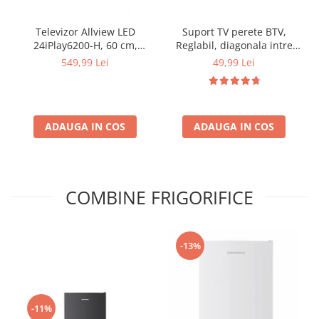
Televizor Allview LED
Suport TV perete BTV,
24iPlay6200-H, 60 cm,
Reglabil, diagonala intre
Smart , HD, Clasa E - Copie
35,5 cm si 106,7 cm,
549,99 Lei
49,99 Lei
greutate suportata 25 Kg,
BTV-14-42 inch
ADAUGA IN COS
ADAUGA IN COS
COMBINE FRIGORIFICE
-13%
-11%