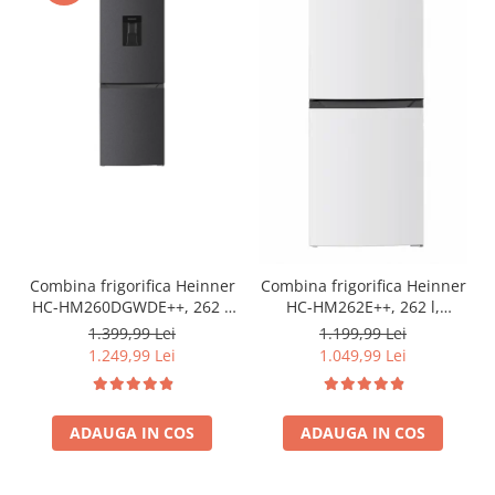
Combina frigorifica Heinner
Combina frigorifica Heinner
HC-HM260DGWDE++, 262 l,
HC-HM262E++, 262 l,
Clasa E, Dozator de apa,
Control electronic,
1.399,99 Lei
1.199,99 Lei
Control electronic cu
Iluminare LED, Usi
1.249,99 Lei
1.049,99 Lei
termostat ajustabil, Lumina
reversibile, Clasa E, H 180
LED, Usa reversibila, H 180
cm, Alb
cm, Gri antracit texturat
ADAUGA IN COS
ADAUGA IN COS