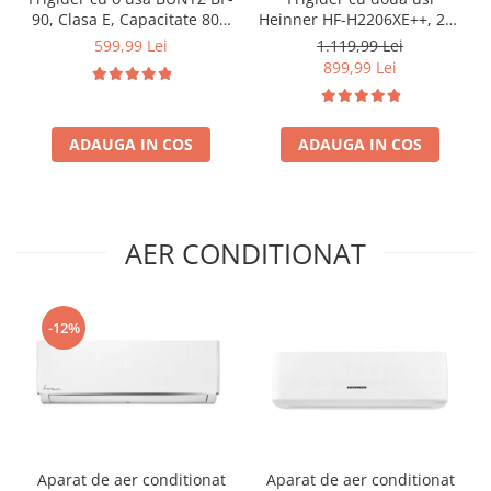
90, Clasa E, Capacitate 80L,
Heinner HF-H2206XE++, 206
Iluminare interioara,
l, Clasa E, lumina LED, 3
599,99 Lei
1.119,99 Lei
Compartiment gheata, H 83
rafturi de sticla, H 143 cm,
899,99 Lei
cm, Alb
Inox
ADAUGA IN COS
ADAUGA IN COS
AER CONDITIONAT
-12%
Aparat de aer conditionat
Aparat de aer conditionat