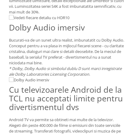
luminozitate uimitoare, detalii exceptionale ale umbrelor si culori
vii. Luminozitatea seriei S4K a fost imbunatatita semnificativ, cu
mai mult de 30%.
Dolby Audio imersiv
Bucurati-va de un sunet ultra realist, imbunatatit cu Dolby Audio.
Conceput pentru a va plasa in mijlocul fiecarei scene - cu claritate
cristalina, dialoguri mai clare si detalii deosebite. De la meciul de
baseball, la serialul TV preferat - divertismentul nu a sunat
niciodata mai bine.
* Dolby, Dolby Audio si simbolul dublu D sunt marci inregistrate
ale Dolby Laboratories Licensing Corporation.
Cu televizoarele Android de la
TCL nu acceptati limite pentru
divertismentul dvs
Android TV va permite sa obtineti mai multe de la televizor.
Alegeti din peste 400.000 de filme si emisiuni din toate serviciile
de streaming. Transferati fotografii, videoclipuri si muzica de pe