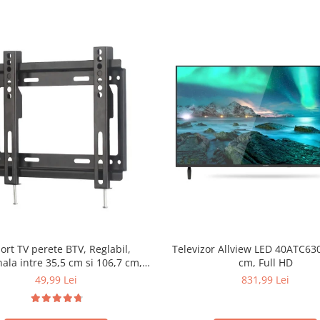
ort TV perete BTV, Reglabil,
Televizor Allview LED 40ATC630
ala intre 35,5 cm si 106,7 cm,
cm, Full HD
te suportata 25 Kg, BTV-14-42
49,99 Lei
831,99 Lei
inch