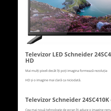
Ingriire tesaturi
Masini de tuns si barbierit
Aparate de calcat cu aburi.
Aparate de masaj
Pile electrice
Rezerve
Accesorii aspiratoare
Accesorii electrocasnice mici
Televizor LED Schneider 24SC4
Aparate de vidat
HD
Accesorii
Masini de cusut
Mai mulți pixeli decât îți poți imagina formează rezoluția
Masini de facut cuburi de gheata
HD și o imagine mai clară ca niciodată.
Televizor Schneider 24SC410K
Cea mai nouă tehnologie de ecran îți aduce o imagine remar