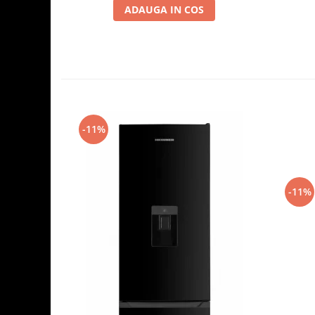
ADAUGA IN COS
-11%
-11%