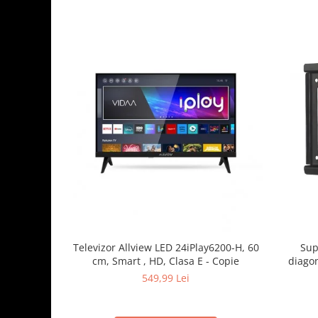
Sup
Televizor Allview LED 24iPlay6200-H, 60
diagon
cm, Smart , HD, Clasa E - Copie
greuta
549,99 Lei