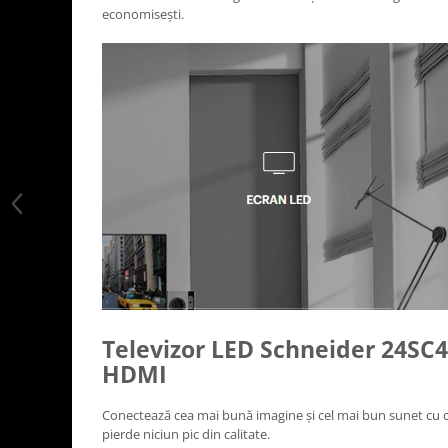
economisești.
Televizor LED Schneider 24SC4
HDMI
Conectează cea mai bună imagine și cel mai bun sunet cu cel
pierde niciun pic din calitate.