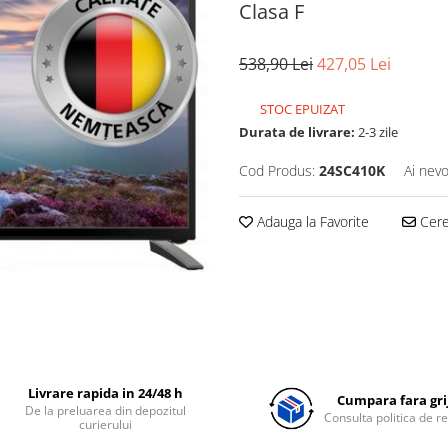
Clasa F
538,90 Lei
427,05 Lei
STOC EPUIZAT
Durata de livrare:
2-3 zile
Cod Produs:
24SC410K
Ai nevo
Adauga la Favorite
Cere 
Livrare rapida in 24/48 h
Cumpara fara grij
De la preluarea din depozitul
Consulta politica de r
curierului