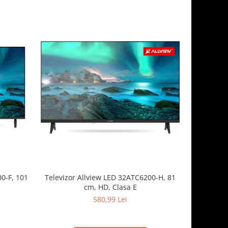
0-F, 101
Televizor Allview LED 32ATC6200-H, 81
Televizor 
cm, HD, Clasa E
cm
580,99 Lei