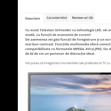
Rasnite de cafea
Ustensile gatit
Fierbatoare de apa
Vesela
Caracteristici
Review-uri
(0)
Cafea
Descriere
Aparate de curatat cu abur
Cu acest Televizor Schneider cu tehnologie LED, vei a
Produse pentru par
modă, cu funcții de economie de curent!
De asemenea vei găsi funcții de înregistrare și un ecra
Perii rotative
mai bun contrast. Funcțiile multimedia oferă conecti
Perii cu aer cald.
compatibilitate cu formatele MPEG4, AVI și JPEG, fac 
Perii de par electrice
de 62 de cm un partener de distracție ideal.
Ingrijire personala
Vei putea să înregistrezi momentele tale preferate la TV cu 
Masini de tuns si barbierit
Uscatoare de par
Masini de tuns parul
Periute de dinti electrice
Placi de indreptat parul
Epilatoare
Ondulatoare de par