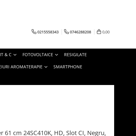
0215558343
0746288208
0,00
IT & C
FOTOVOLTAICE
RESIGILATE
EIURI AROMATERAPIE
SMARTPHONE
r 61 cm 24SC410K, HD, Slot CI, Negru,