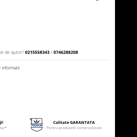
ie de ajutor?
0215558343
/
0746288208
informatii
i!
Calitate GARANTATA
etur*
Pentru produsele comercializate