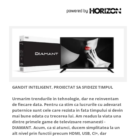
Ingriire tesaturi
Masini de tuns si barbierit
Aparate de calcat cu aburi.
Aparate de masaj
Pile electrice
Rezerve
Accesorii aspiratoare
Accesorii electrocasnice mici
Aparate de vidat
Accesorii
Masini de cusut
GANDIT INTELIGENT, PROIECTAT SA SFIDEZE TIMPUL
Masini de facut cuburi de gheata
Urmarim trendurile in tehnologie, dar ne reinventam
de fiecare data. Pentru ca stim ca lucrurile cu adevarat
puternice sunt cele care rezista in fata timpului si devin
mai bune odata cu trecerea lui. Am readus la viata una
dintre primele game de televizoare romanesti -
DIAMANT. Acum, ca si atunci, ducem simplitatea la un
alt nivel prin functii precum HDMI, USB, CI+, dar