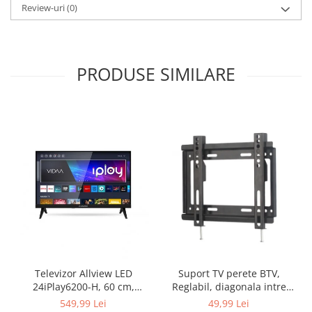
Review-uri
(0)
PRODUSE SIMILARE
Televizor Allview LED
Suport TV perete BTV,
24iPlay6200-H, 60 cm,
Reglabil, diagonala intre
Smart , HD, Clasa E - Copie
35,5 cm si 106,7 cm,
549,99 Lei
49,99 Lei