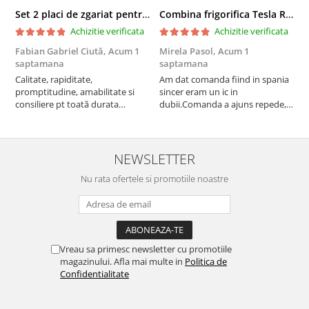
Set 2 placi de zgariat pentru casuta pisici BUNTZ KJW5086, compatibile cu casuta 59 x 28.5 x 35 cm
Combina frigorifica Tesla RC2600HXE, 262 l, Clasa E, Iluminare LED, dezghetare automata frigider, H 180 cm, Inox
Achizitie verificata
Achizitie verificata
Fabian Gabriel Ciută,
Acum 1
Mirela Pasol,
Acum 1
T
saptamana
saptamana
s
Calitate, rapiditate,
Am dat comanda fiind in spania
P
promptitudine, amabilitate si
sincer eram un ic in
consiliere pt toată durata
dubii.Comanda a ajuns repede,in
comenzii... recomand din toată
stare buna iar doamna care ne-a
inima ...
adus comanda super de
treaba,va multumesc pentru
rapiditate si
NEWSLETTER
amabilitate,RECOMAND 100%
Nu rata ofertele si promotiile noastre
Vreau sa primesc newsletter cu promotiile
magazinului. Afla mai multe in
Politica de
Confidentialitate