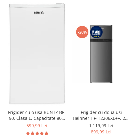
-20%
Frigider cu o usa BUNTZ BF-
Frigider cu doua usi
90, Clasa E, Capacitate 80L,
Heinner HF-H2206XE++, 206
Iluminare interioara,
l, Clasa E, lumina LED, 3
599,99 Lei
1.119,99 Lei
Compartiment gheata, H 83
rafturi de sticla, H 143 cm,
899,99 Lei
cm, Alb
Inox