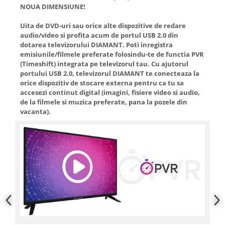
NOUA DIMENSIUNE!
Uita de DVD-uri sau orice alte dispozitive de redare
audio/video si profita acum de portul USB 2.0 din
dotarea televizorului DIAMANT. Poti inregistra
emisiunile/filmele preferate folosindu-te de functia PVR
(Timeshift) integrata pe televizorul tau. Cu ajutorul
portului USB 2.0, televizorul DIAMANT te conecteaza la
orice dispozitiv de stocare externa pentru ca tu sa
accesezi continut digital (imagini, fisiere video si audio,
de la filmele si muzica preferate, pana la pozele din
vacanta).