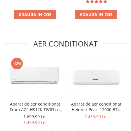
ADAUGA IN COS
ADAUGA IN COS
AER CONDITIONAT
-12%
Aparat de aer conditionat
Aparat de aer conditionat
Fram ACF-HS12KITWIFI++,
Heinner Pearl 12000 BTU
12000 BTU, Wifi, Kit
Wi-Fi, Clasa A+++/A+++, AI
1.699,99 Lei
2.439,99 Lei
instalare inclus, Functie
Smart, functie Follow/Avoid
1.499,99 Lei
Sleep, Clasa A++
you, HAC-HS12EYEWIFI+++,