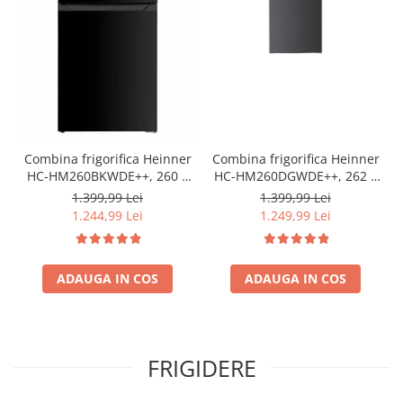
Combina frigorifica Heinner
Combina frigorifica Heinner
HC-HM260BKWDE++, 260 l,
HC-HM260DGWDE++, 262 l,
Clasa E, Lumina LED,
Clasa E, Dozator de apa,
1.399,99 Lei
1.399,99 Lei
Dozator de apa, Usi
Control electronic cu
1.244,99 Lei
1.249,99 Lei
reversibile Negru
termostat ajustabil, Lumina
LED, 3 rafturi din sticla
frigider, 3 sertare
ADAUGA IN COS
congelator, Usa reversibila
ADAUGA IN COS
FRIGIDERE