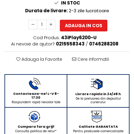
IN STOC
Rasnite de cafea
Ustensile gatit
Durata de livrare:
2-3 zile lucratoare
Fierbatoare de apa
Vesela
Aparate de curatat cu abur
ADAUGA IN COS
Produse pentru par
Cod Produs:
43iPlay6200-U
Perii rotative
Ai nevoie de ajutor?
0215558343
/
0746288208
Ingrijire personala
Masini de tuns si barbierit
Adauga la Favorite
Cere informatii
Uscatoare de par
Masini de tuns parul
Periute de dinti electrice
Placi de indreptat parul
Contacteaza-ne! L-V 8-
Livrare rapida in 24/48 h
Epilatoare
17:30
De la preluarea din depozitul
curierului
Raspundem rapid nevoilor tale
Masini de tuns si barbierit
Aparate de calcat cu aburi.
Aparate de masaj
Cumpara fara griji!
Calitate GARANTATA
Accesorii aspiratoare
Consulta politica de retur*
Pentru produsele comercializate