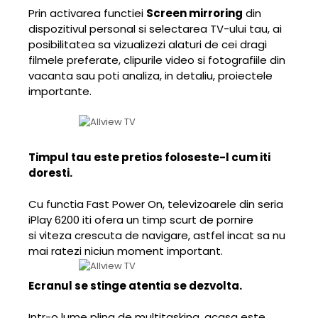
Prin activarea functiei
Screen mirroring
din
dispozitivul personal si selectarea TV-ului tau, ai
posibilitatea sa vizualizezi alaturi de cei dragi
filmele preferate, clipurile video si fotografiile din
vacanta sau poti analiza, in detaliu, proiectele
importante.
Timpul tau este pretios foloseste-l cum iti
doresti.
Cu functia Fast Power On, televizoarele din seria
iPlay 6200 iti ofera un timp scurt de pornire
si viteza crescuta de navigare, astfel incat sa nu
mai ratezi niciun moment important.
Ecranul se stinge atentia se dezvolta.
Intr-o lume plina de multitasking, acasa este