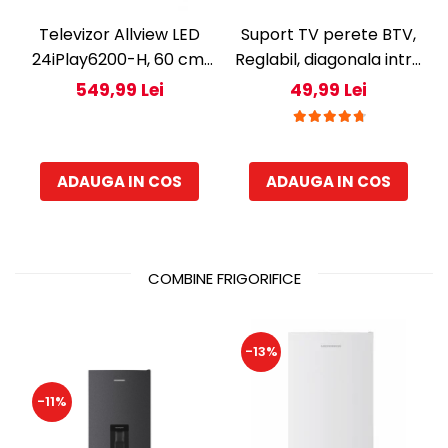
Televizor Allview LED
Suport TV perete BTV,
24iPlay6200-H, 60 cm,
Reglabil, diagonala intre
Smart , HD, Clasa E -
35,5 cm si 106,7 cm,
549,99 Lei
49,99 Lei
Copie
greutate suportata 25
Kg, BTV-14-42 inch
ADAUGA IN COS
ADAUGA IN COS
COMBINE FRIGORIFICE
-13%
-11%