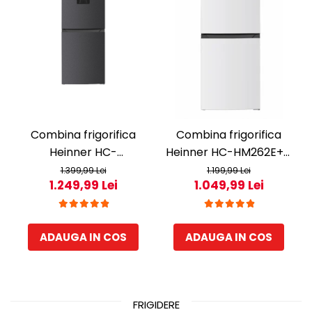
Combina frigorifica
Combina frigorifica
Heinner HC-
Heinner HC-HM262E++,
HM260DGWDE++, 262 l,
262 l, Control electronic,
1.399,99 Lei
1.199,99 Lei
1.249,99 Lei
1.049,99 Lei
Clasa E, Dozator de apa,
Iluminare LED, Usi
Control electronic cu
reversibile, Clasa E, H
termostat ajustabil,
180 cm, Alb
ADAUGA IN COS
ADAUGA IN COS
Lumina LED, Usa
reversibila, H 180 cm, Gri
antracit texturat
FRIGIDERE