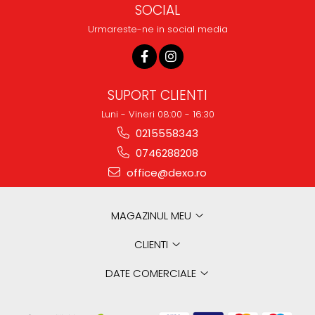
SOCIAL
Urmareste-ne in social media
SUPORT CLIENTI
Luni - Vineri 08:00 - 16:30
0215558343
0746288208
office@dexo.ro
MAGAZINUL MEU
CLIENTI
DATE COMERCIALE