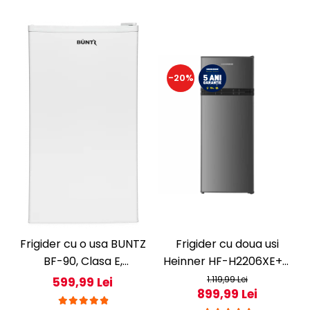
-20%
Frigider cu o usa BUNTZ
Frigider cu doua usi
BF-90, Clasa E,
Heinner HF-H2206XE++,
Capacitate 80L,
206 l, Clasa E, lumina
1.119,99 Lei
599,99 Lei
899,99 Lei
Iluminare interioara,
LED, 3 rafturi de sticla, H