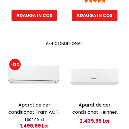
Compartiment gheata,
143 cm, Inox
H 83 cm, Alb
ADAUGA IN COS
ADAUGA IN COS
AER CONDITIONAT
-12%
Aparat de aer
Aparat de aer
conditionat Fram ACF-
conditionat Heinner
HS12KITWIFI++, 12000
Pearl 12000 BTU Wi-Fi,
1.699,99 Lei
2.439,99 Lei
1.499,99 Lei
BTU, Wifi, Kit instalare
Clasa A+++/A+++, AI