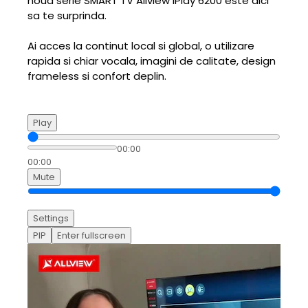
noua serie SMART TV Allview iPlay 6200 este aici
sa te surprinda.
Ai acces la continut local si global, o utilizare
rapida si chiar vocala, imagini de calitate, design
frameless si confort deplin.
Play
00:00
00:00
Mute
Settings
PIP
Enter fullscreen