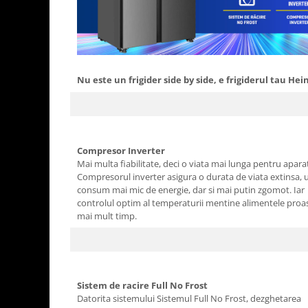
Ingriire tesaturi
Masini de tuns si barbierit
Aparate de calcat cu aburi.
Aparate de masaj
Pile electrice
Nu este un frigider side by side, e frigiderul tau Hei
Rezerve
Accesorii aspiratoare
Accesorii electrocasnice mici
Compresor Inverter
Aparate de vidat
Mai multa fiabilitate, deci o viata mai lunga pentru apara
Accesorii
Compresorul inverter asigura o durata de viata extinsa, 
consum mai mic de energie, dar si mai putin zgomot. Iar
Masini de cusut
controlul optim al temperaturii mentine alimentele proa
Masini de facut cuburi de gheata
mai mult timp.
Sistem de racire Full No Frost
Datorita sistemului Sistemul Full No Frost, dezghetarea