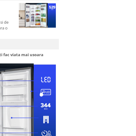
si de
ura o
ti fac viata mai usoara