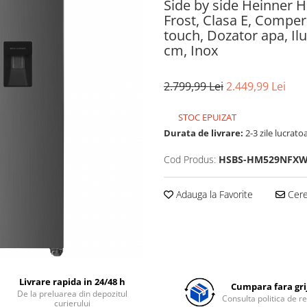
Side by side Heinner 
Frost, Clasa E, Comper
touch, Dozator apa, Il
cm, Inox
2.799,99 Lei
2.449,99 Lei
STOC EPUIZAT
Durata de livrare:
2-3 zile lucrato
Cod Produs:
HSBS-HM529NFX
Adauga la Favorite
Cere 
Livrare rapida in 24/48 h
Cumpara fara grij
De la preluarea din depozitul
Consulta politica de r
curierului