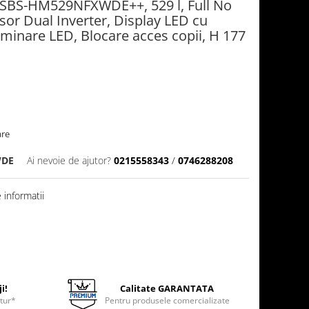
HSBS-HM529NFXWDE++, 529 l, Full No
sor Dual Inverter, Display LED cu
uminare LED, Blocare acces copii, H 177
are
WDE
Ai nevoie de ajutor?
0215558343
/
0746288208
informatii
i!
Calitate GARANTATA
etur*
Pentru produsele comercializate