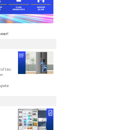
nner!
tul tau.
un
spete