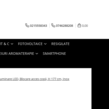
0215558343
0746288208
0,00
IT & C
FOTOVOLTAICE
RESIGILATE
EIURI AROMATERAPIE
SMARTPHONE
uminare LED, Blocare acces copii, H 177 cm, Inox