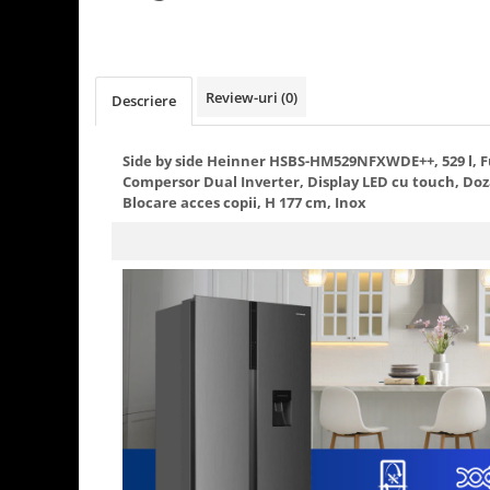
Rasnite de cafea
Ustensile gatit
Fierbatoare de apa
Vesela
Cafea
Review-uri
(0)
Descriere
Aparate de curatat cu abur
Produse pentru par
Side by side Heinner HSBS-HM529NFXWDE++, 529 l, Ful
Perii rotative
Compersor Dual Inverter, Display LED cu touch, Doz
Blocare acces copii, H 177 cm, Inox
Perii cu aer cald.
Perii de par electrice
Ingrijire personala
Masini de tuns si barbierit
Uscatoare de par
Masini de tuns parul
Periute de dinti electrice
Placi de indreptat parul
Epilatoare
Ondulatoare de par