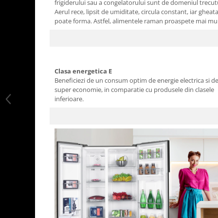
frigiderului sau a congelatorului sunt de domeniul trecutu
Aerul rece, lipsit de umiditate, circula constant, iar gheat
poate forma. Astfel, alimentele raman proaspete mai mul
Clasa energetica E
Beneficiezi de un consum optim de energie electrica si d
super economie, in comparatie cu produsele din clasele
inferioare.