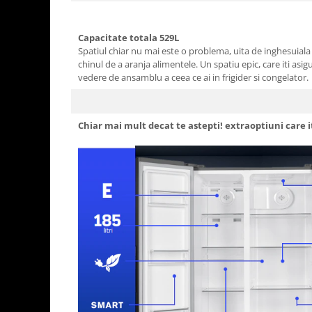
Capacitate totala 529L
Spatiul chiar nu mai este o problema, uita de inghesuiala 
chinul de a aranja alimentele. Un spatiu epic, care iti asig
vedere de ansamblu a ceea ce ai in frigider si congelator.
Chiar mai mult decat te astepti! extraoptiuni care i