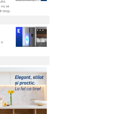
lui.
a nu se
t timp.
e o