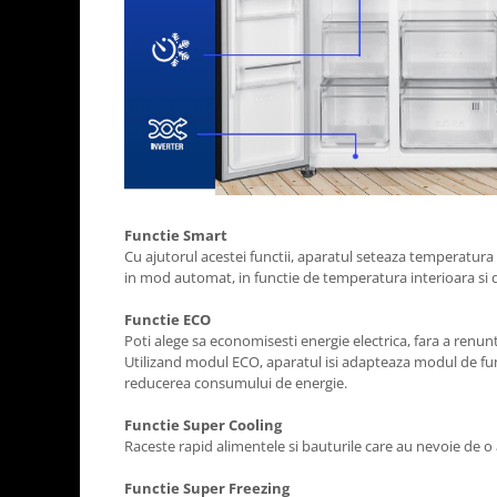
Functie Smart
Cu ajutorul acestei functii, aparatul seteaza temperatu
in mod automat, in functie de temperatura interioara si 
Functie ECO
Poti alege sa economisesti energie electrica, fara a renunta
Utilizand modul ECO, aparatul isi adapteaza modul de func
reducerea consumului de energie.
Functie Super Cooling
Raceste rapid alimentele si bauturile care au nevoie de o a
Functie Super Freezing