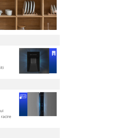
iti
ui
racire