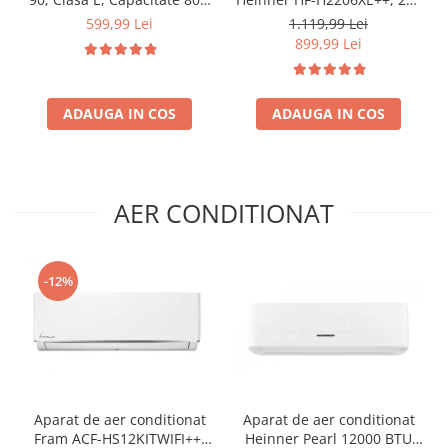
Iluminare interioara,
l, Clasa E, lumina LED, 3
599,99 Lei
1.119,99 Lei
Compartiment gheata, H 83
rafturi de sticla, H 143 cm,
899,99 Lei
cm, Alb
Inox
ADAUGA IN COS
ADAUGA IN COS
AER CONDITIONAT
-12%
Aparat de aer conditionat
Aparat de aer conditionat
Fram ACF-HS12KITWIFI++,
Heinner Pearl 12000 BTU