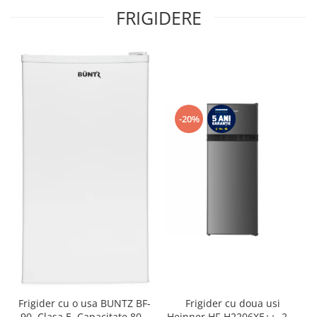
FRIGIDERE
-20%
Frigider cu o usa BUNTZ BF-
Frigider cu doua usi
90, Clasa E, Capacitate 80L,
Heinner HF-H2206XE++, 206