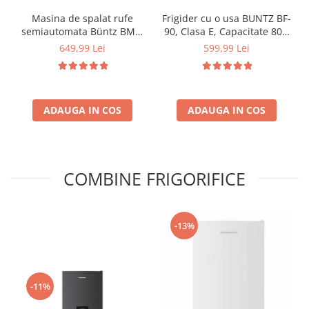
Masina de spalat rufe
Frigider cu o usa BUNTZ BF-
semiautomata Büntz BMS-
90, Clasa E, Capacitate 80L,
72, 7 Kg, Capacitate rufe
Iluminare interioara,
649,99 Lei
599,99 Lei
stoarcere 5Kg, 330 W,
Compartiment gheata, H 83
Alb/Albastru
cm, Alb
ADAUGA IN COS
ADAUGA IN COS
COMBINE FRIGORIFICE
-13%
-11%