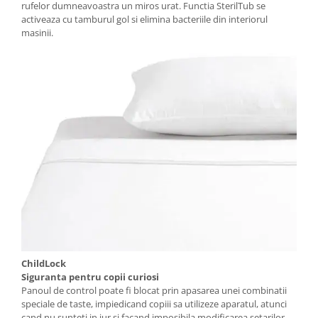
rufelor dumneavoastra un miros urat. Functia SterilTub se
activeaza cu tamburul gol si elimina bacteriile din interiorul
masinii.
ChildLock
Siguranta pentru copii curiosi
Panoul de control poate fi blocat prin apasarea unei combinatii
speciale de taste, impiedicand copiii sa utilizeze aparatul, atunci
cand nu sunteti in jur si facand imposibila modificarea setarilor.