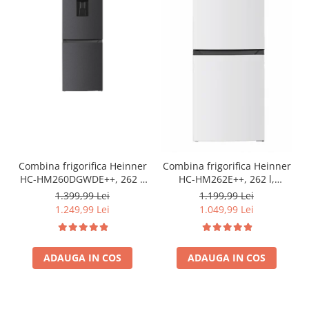
Combina frigorifica Heinner
Combina frigorifica Heinner
HC-HM260DGWDE++, 262 l,
HC-HM262E++, 262 l,
Clasa E, Dozator de apa,
Control electronic,
1.399,99 Lei
1.199,99 Lei
Control electronic cu
Iluminare LED, Usi
1.249,99 Lei
1.049,99 Lei
termostat ajustabil, Lumina
reversibile, Clasa E, H 180
LED, Usa reversibila, H 180
cm, Alb
cm, Gri antracit texturat
ADAUGA IN COS
ADAUGA IN COS