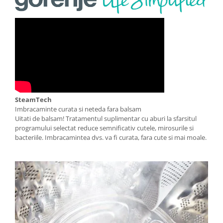
Aparate de vidat
Accesorii
SteamTech
Imbracaminte curata si neteda fara balsam
Uitati de balsam! Tratamentul suplimentar cu aburi la sfarsitul
programului selectat reduce semnificativ cutele, mirosurile si
bacteriile. Imbracamintea dvs. va fi curata, fara cute si mai moale.