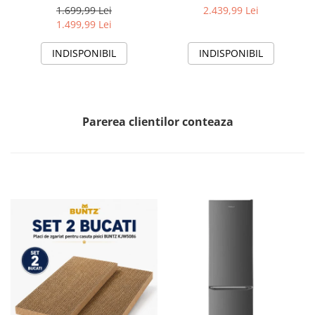
12000 BTU, Wifi, Kit
Wi-Fi, Clasa A+++/A+++, AI
1.699,99 Lei
2.439,99 Lei
instalare inclus, Functie
Smart, functie Follow/Avoid
1.499,99 Lei
Sleep, Clasa A++
you, HAC-HS12EYEWIFI+++,
alb
INDISPONIBIL
INDISPONIBIL
Parerea clientilor conteaza