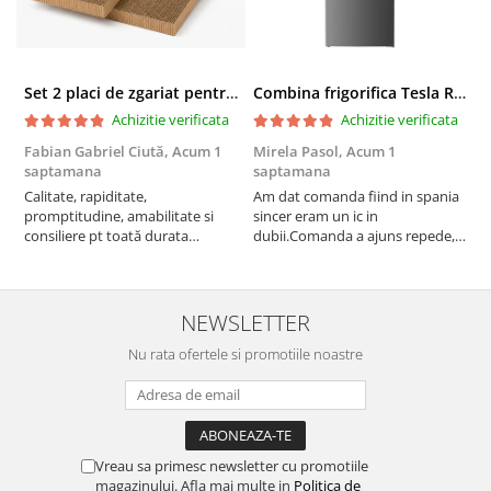
Set 2 placi de zgariat pentru casuta pisici BUNTZ KJW5086, compatibile cu casuta 59 x 28.5 x 35 cm
Combina frigorifica Tesla RC2600HXE, 262 l, Clasa E, Iluminare LED, dezghetare automata frigider, H 180 cm, Inox
Achizitie verificata
Achizitie verificata
Fabian Gabriel Ciută,
Acum 1
Mirela Pasol,
Acum 1
T
saptamana
saptamana
s
Calitate, rapiditate,
Am dat comanda fiind in spania
P
promptitudine, amabilitate si
sincer eram un ic in
consiliere pt toată durata
dubii.Comanda a ajuns repede,in
comenzii... recomand din toată
stare buna iar doamna care ne-a
inima ...
adus comanda super de
treaba,va multumesc pentru
rapiditate si
NEWSLETTER
amabilitate,RECOMAND 100%
Nu rata ofertele si promotiile noastre
Vreau sa primesc newsletter cu promotiile
magazinului. Afla mai multe in
Politica de