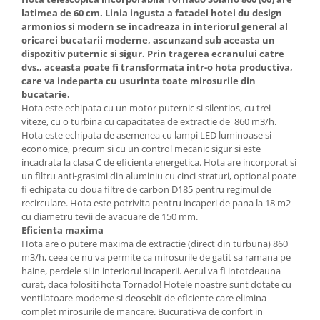
Ingriire tesaturi
latimea de 60 cm. Linia ingusta a fatadei hotei du design
Masini de tuns si barbierit
armonios si modern se incadreaza in interiorul general al
oricarei bucatarii moderne, ascunzand sub aceasta un
Aparate de calcat cu aburi.
dispozitiv puternic si sigur. Prin tragerea ecranului catre
Aparate de masaj
dvs., aceasta poate fi transformata intr-o hota productiva,
Pile electrice
care va indeparta cu usurinta toate mirosurile din
bucatarie.
Rezerve
Hota este echipata cu un motor puternic si silentios, cu trei
Accesorii aspiratoare
viteze, cu o turbina cu capacitatea de extractie de 860 m3/h.
Hota este echipata de asemenea cu lampi LED luminoase si
Accesorii electrocasnice mici
economice, precum si cu un control mecanic sigur si este
Aparate de vidat
incadrata la clasa C de eficienta energetica. Hota are incorporat si
un filtru anti-grasimi din aluminiu cu cinci straturi, optional poate
Accesorii
fi echipata cu doua filtre de carbon D185 pentru regimul de
Masini de cusut
recirculare. Hota este potrivita pentru incaperi de pana la 18 m2
cu diametru tevii de avacuare de 150 mm.
Masini de facut cuburi de gheata
Eficienta maxima
Hota are o putere maxima de extractie (direct din turbuna) 860
m3/h, ceea ce nu va permite ca mirosurile de gatit sa ramana pe
haine, perdele si in interiorul incaperii. Aerul va fi intotdeauna
curat, daca folositi hota Tornado! Hotele noastre sunt dotate cu
ventilatoare moderne si deosebit de eficiente care elimina
complet mirosurile de mancare. Bucurati-va de confort in