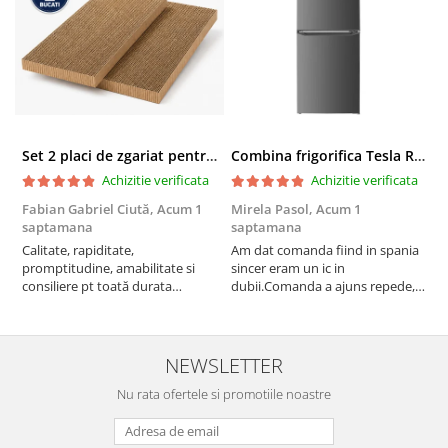
Set 2 placi de zgariat pentru casuta pisici BUNTZ KJW5086, compatibile cu casuta 59 x 28.5 x 35 cm
Combina frigorifica Tesla RC2600HXE, 262 l, Clasa E, Iluminare LED, dezghetare automata frigider, H 180 cm, Inox
Achizitie verificata
Achizitie verificata
Fabian Gabriel Ciută,
Acum 1
Mirela Pasol,
Acum 1
T
saptamana
saptamana
s
Calitate, rapiditate,
Am dat comanda fiind in spania
P
promptitudine, amabilitate si
sincer eram un ic in
consiliere pt toată durata
dubii.Comanda a ajuns repede,in
comenzii... recomand din toată
stare buna iar doamna care ne-a
inima ...
adus comanda super de
treaba,va multumesc pentru
rapiditate si
NEWSLETTER
amabilitate,RECOMAND 100%
Nu rata ofertele si promotiile noastre