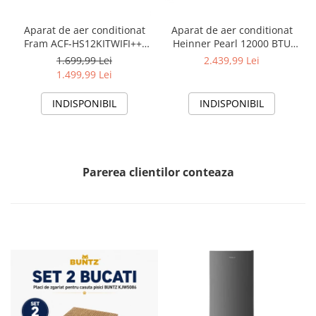
Aparat de aer conditionat
Aparat de aer conditionat
Fram ACF-HS12KITWIFI++,
Heinner Pearl 12000 BTU
12000 BTU, Wifi, Kit
Wi-Fi, Clasa A+++/A+++, AI
1.699,99 Lei
2.439,99 Lei
instalare inclus, Functie
Smart, functie Follow/Avoid
1.499,99 Lei
Sleep, Clasa A++
you, HAC-HS12EYEWIFI+++,
alb
INDISPONIBIL
INDISPONIBIL
Parerea clientilor conteaza