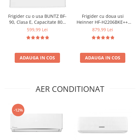
Frigider cu o usa BUNTZ BF-
Frigider cu doua usi
90, Clasa E, Capacitate 80L,
Heinner HF-H2206BKE++,
Iluminare interioara,
206 l, Clasa E, lumina LED, 3
599,99 Lei
879,99 Lei
Compartiment gheata, H 83
rafturi de sticla, H 143 cm,
cm, Alb
Negru
ADAUGA IN COS
ADAUGA IN COS
AER CONDITIONAT
-12%