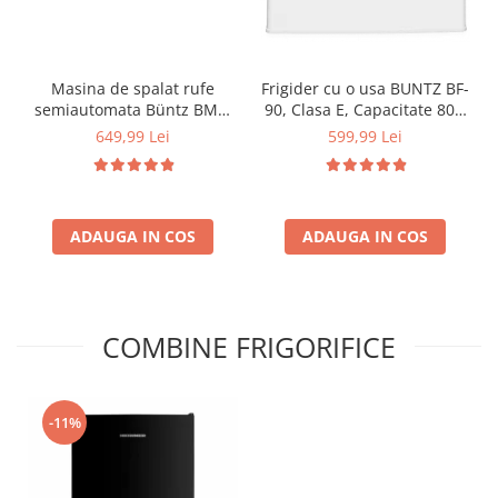
Masina de spalat rufe
Frigider cu o usa BUNTZ BF-
semiautomata Büntz BMS-
90, Clasa E, Capacitate 80L,
72, 7 Kg, Capacitate rufe
Iluminare interioara,
649,99 Lei
599,99 Lei
stoarcere 5Kg, 330 W,
Compartiment gheata, H 83
Alb/Albastru
cm, Alb
ADAUGA IN COS
ADAUGA IN COS
COMBINE FRIGORIFICE
-11%