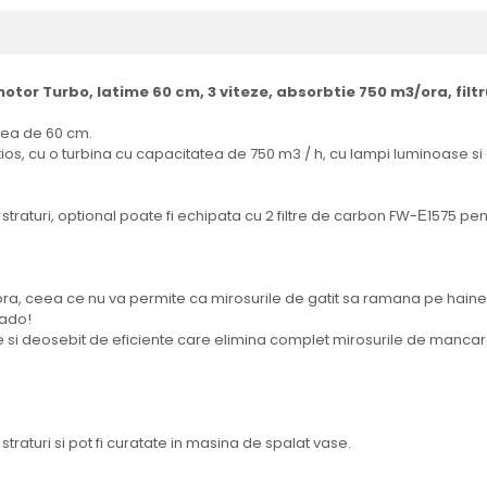
motor Turbo, latime 60 cm, 3 viteze, absorbtie 750 m3/ora, filtr
mea de 60 cm.
tios, cu o turbina cu capacitatea de 750 m3 / h, cu lampi luminoase 
ci straturi, optional poate fi echipata cu 2 filtre de carbon FW-Е1575 pe
, ceea ce nu va permite ca mirosurile de gatit sa ramana pe haine, pe
nado!
 si deosebit de eficiente care elimina complet mirosurile de manca
 straturi si pot fi curatate in masina de spalat vase.