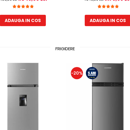
ibile, Clasa E, H 180 cm, Alb
automata frigider, H 180 c
ADAUGA IN COS
ADAUGA IN COS
FRIGIDERE
-20%