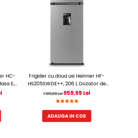
-32%
ner HC-
Frigider cu doua usi Heinner HF-
Frig
asa E,
HS205SWDE++, 206 l, Dozator de
VM5SWH02
ectronic
apa, Iluminare LED, H 143.4 cm,
i
959,99 Lei
1.139,99 Lei
64
ina LED,
Clasa E, Argintiu
, Gri
ADAUGA IN COS