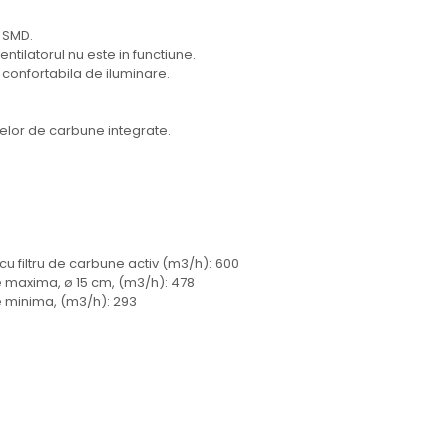
D SMD.
ntilatorul nu este in functiune.
 confortabila de iluminare.
trelor de carbune integrate.
u filtru de carbune activ (m3/h): 600
 maxima, ø 15 cm, (m3/h): 478
 minima, (m3/h): 293