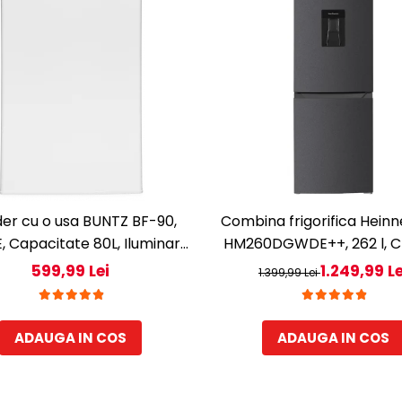
der cu o usa BUNTZ BF-90,
Combina frigorifica Hein
E, Capacitate 80L, Iluminare
HM260DGWDE++, 262 l, Cl
oara, Compartiment gheata,
Dozator de apa, Control el
599,99 Lei
1.249,99 Le
1.399,99 Lei
H 83 cm, Alb
cu termostat ajustabil, Lum
Usa reversibila, H 180 cm
antracit texturat
ADAUGA IN COS
ADAUGA IN COS