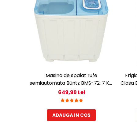
Masina de spalat rufe
Frigi
semiautomata Büntz BMS-72, 7 Kg,
Clasa 
Capacitate rufe stoarcere 5Kg,
interi
649,99 Lei
330 W, Alb/Albastru
ADAUGA IN COS