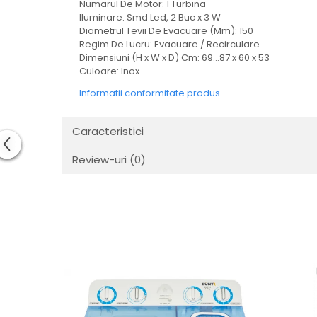
Numarul De Motor: 1 Turbina
Iluminare: Smd Led, 2 Buc x 3 W
Diametrul Tevii De Evacuare (Mm): 150
Regim De Lucru: Evacuare / Recirculare
Dimensiuni (H x W x D) Cm: 69…87 x 60 x 53
Culoare: Inox
Informatii conformitate produs
Caracteristici
Review-uri
(0)