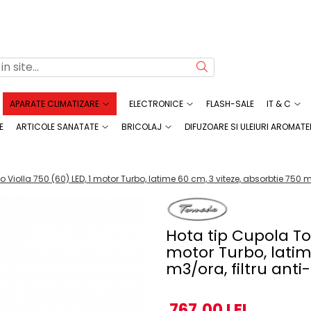
APARATE CLIMATIZARE
ELECTRONICE
FLASH-SALE
IT & C
E
ARTICOLE SANATATE
BRICOLAJ
DIFUZOARE SI ULEIURI AROMATE
Violla 750 (60) LED, 1 motor Turbo, latime 60 cm, 3 viteze, absorbtie 750 m3
Hota tip Cupola Tor
motor Turbo, latim
m3/ora, filtru anti
767,00 LEI