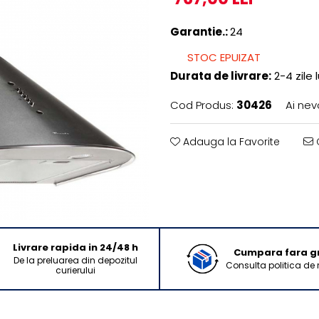
Garantie.:
24
STOC EPUIZAT
Durata de livrare:
2-4 zile 
Cod Produs:
30426
Ai nev
Adauga la Favorite
C
Livrare rapida in 24/48 h
Cumpara fara gri
De la preluarea din depozitul
Consulta politica de 
curierului