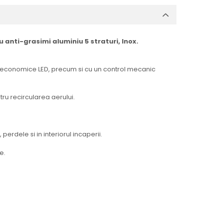
u anti-grasimi aluminiu 5 straturi, Inox.
si economice LED, precum si cu un control mecanic
ntru recircularea aerului.
rdele si in interiorul incaperii.
re.