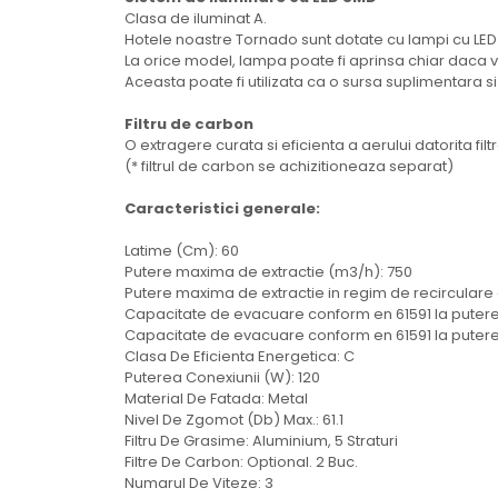
Aparate de vidat
Clasa de iluminat A.
Hotele noastre Tornado sunt dotate cu lampi cu LE
Accesorii
La orice model, lampa poate fi aprinsa chiar daca ve
Aceasta poate fi utilizata ca o sursa suplimentara si
Filtru de carbon
O extragere curata si eficienta a aerului datorita fil
(* filtrul de carbon se achizitioneaza separat)
Caracteristici generale:
Latime (Cm): 60
Putere maxima de extractie (m3/h): 750
Putere maxima de extractie in regim de recirculare c
Capacitate de evacuare conform en 61591 la putere
Capacitate de evacuare conform en 61591 la putere
Clasa De Eficienta Energetica: C
Puterea Conexiunii (W): 120
Material De Fatada: Metal
Nivel De Zgomot (Db) Max.: 61.1
Filtru De Grasime: Aluminium, 5 Straturi
Filtre De Carbon: Optional. 2 Buc.
Numarul De Viteze: 3