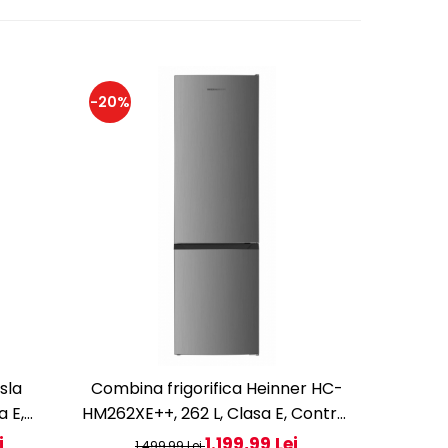
-20%
sla
Combina frigorifica Heinner HC-
Comb
a E,
HM262XE++, 262 L, Clasa E, Control
RC3100FM
tare
electronic, Iluminare LED, 180 cm,
Frost,
i
1.199,99 Lei
1.499,99 Lei