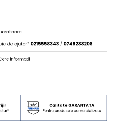
lucratoare
oie de ajutor?
0215558343
/
0746288208
ere informatii
ji!
Calitate GARANTATA
retur*
Pentru produsele comercializate