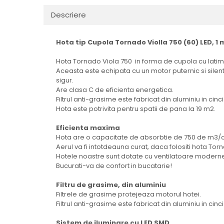
Rasnite de cafea
Ustensile gatit
Descriere
Fierbatoare de apa
Vesela
Aparate de curatat cu abur
Hota tip Cupola Tornado Violla 750 (60) LED, 1 
Produse pentru par
Hota Tornado Viola 750 in forma de cupola cu lati
Perii rotative
Aceasta este echipata cu un motor puternic si silen
sigur.
Ingrijire personala
Are clasa C de eficienta energetica.
Masini de tuns si barbierit
Filtrul anti-grasime este fabricat din aluminiu in cin
Hota este potrivita pentru spatii de pana la 19 m2.
Uscatoare de par
Masini de tuns parul
Eficienta maxima
Periute de dinti electrice
Hota are o capacitate de absorbtie de 750 de m3/ora
Aerul va fi intotdeauna curat, daca folositi hota Tor
Placi de indreptat parul
Hotele noastre sunt dotate cu ventilatoare moderne
Epilatoare
Bucurati-va de confort in bucatarie!
Masini de tuns si barbierit
Filtru de grasime, din aluminiu
Aparate de calcat cu aburi.
Filtrele de grasime protejeaza motorul hotei.
Aparate de masaj
Filtrul anti-grasime este fabricat din aluminiu in cinci
Accesorii aspiratoare
Sistem de iluminare cu LED SMD