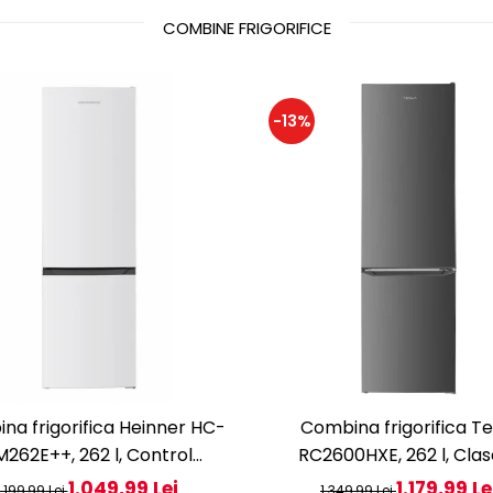
COMBINE FRIGORIFICE
-13%
na frigorifica Heinner HC-
Combina frigorifica Te
262E++, 262 l, Control
RC2600HXE, 262 l, Clas
tronic, Iluminare LED, Usi
Iluminare LED, dezghe
1.049,99 Lei
1.179,99 Le
1.199,99 Lei
1.349,99 Lei