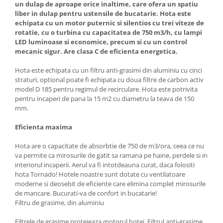
un dulap de aproape orice inaltime, care ofera un spatiu
Aparate de vidat
liber in dulap pentru ustensile de bucatarie. Hota este
Accesorii
echipata cu un motor puternic si silentios cu trei viteze de
rotatie, cu o turbina cu capacitatea de 750 m3/h, cu lampi
LED luminoase si economice, precum si cu un control
mecanic sigur. Are clasa C de eficienta energetica.
Hota este echipata cu un filtru anti-grasimi din aluminiu cu cinci
straturi, optional poate fi echipata cu doua filtre de carbon activ
model D 185 pentru regimul de recirculare. Hota este potrivita
pentru incaperi de pana la 15 m2 cu diametru la teava de 150
mm.
Eficienta maxima
Hota are o capacitate de absorbtie de 750 de m3/ora, ceea ce nu
va permite ca mirosurile de gatit sa ramana pe haine, perdele si in
interiorul incaperii. Aerul va fi intotdeauna curat, daca folositi
hota Tornado! Hotele noastre sunt dotate cu ventilatoare
moderne si deosebit de eficiente care elimina complet mirosurile
de mancare. Bucurati-va de confort in bucatarie!
Filtru de grasime, din aluminiu
Filtrele de grasime protejeaza motorul hotei. Filtrul anti-grasime