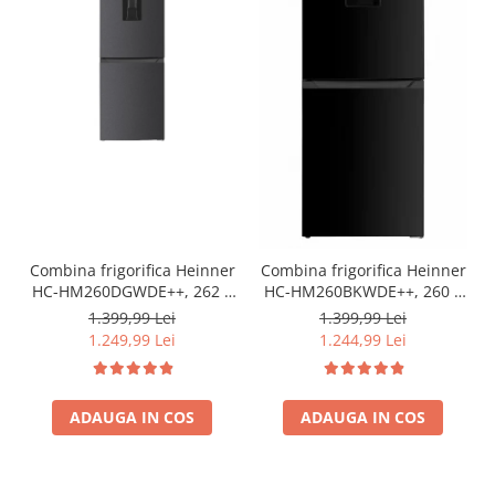
Combina frigorifica Heinner
Combina frigorifica Heinner
HC-HM260DGWDE++, 262 l,
HC-HM260BKWDE++, 260 l,
Clasa E, Dozator de apa,
Clasa E, Lumina LED,
1.399,99 Lei
1.399,99 Lei
Control electronic cu
Dozator de apa, Usi
1.249,99 Lei
1.244,99 Lei
termostat ajustabil, Lumina
reversibile Negru
LED, 3 rafturi din sticla
frigider, 3 sertare
congelator, Usa reversibila
ADAUGA IN COS
ADAUGA IN COS