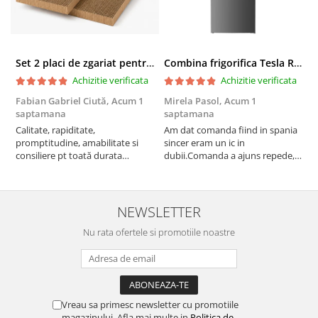
Set 2 placi de zgariat pentru casuta pisici BUNTZ KJW5086, compatibile cu casuta 59 x 28.5 x 35 cm
Combina frigorifica Tesla RC2600HXE, 262 l, Clasa E, Iluminare LED, dezghetare automata frigider, H 180 cm, Inox
Achizitie verificata
Achizitie verificata
Fabian Gabriel Ciută,
Acum 1
Mirela Pasol,
Acum 1
T
saptamana
saptamana
s
Calitate, rapiditate,
Am dat comanda fiind in spania
P
promptitudine, amabilitate si
sincer eram un ic in
consiliere pt toată durata
dubii.Comanda a ajuns repede,in
comenzii... recomand din toată
stare buna iar doamna care ne-a
inima ...
adus comanda super de
treaba,va multumesc pentru
rapiditate si
NEWSLETTER
amabilitate,RECOMAND 100%
Nu rata ofertele si promotiile noastre
Vreau sa primesc newsletter cu promotiile
magazinului. Afla mai multe in
Politica de