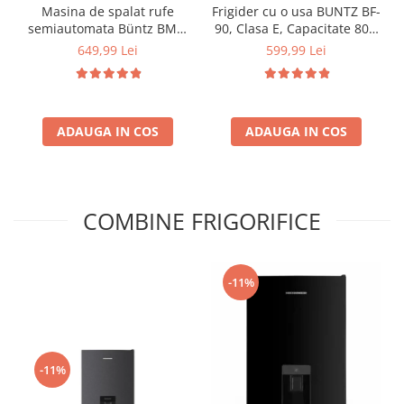
Masina de spalat rufe
Frigider cu o usa BUNTZ BF-
semiautomata Büntz BMS-
90, Clasa E, Capacitate 80L,
72, 7 Kg, Capacitate rufe
Iluminare interioara,
649,99 Lei
599,99 Lei
stoarcere 5Kg, 330 W,
Compartiment gheata, H 83
Alb/Albastru
cm, Alb
ADAUGA IN COS
ADAUGA IN COS
COMBINE FRIGORIFICE
-11%
-11%