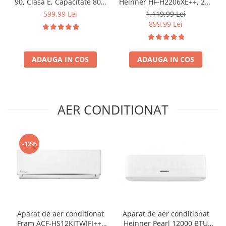
90, Clasa E, Capacitate 80L,
Heinner HF-H2206XE++, 206
Iluminare interioara,
l, Clasa E, lumina LED, 3
599,99 Lei
1.119,99 Lei
Compartiment gheata, H 83
rafturi de sticla, H 143 cm,
899,99 Lei
cm, Alb
Inox
ADAUGA IN COS
ADAUGA IN COS
AER CONDITIONAT
-12%
Aparat de aer conditionat
Aparat de aer conditionat
Fram ACF-HS12KITWIFI++,
Heinner Pearl 12000 BTU