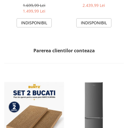
12000 BTU, Wifi, Kit
Wi-Fi, Clasa A+++/A+++, AI
1.699,99 Lei
2.439,99 Lei
instalare inclus, Functie
Smart, functie Follow/Avoid
1.499,99 Lei
Sleep, Clasa A++
you, HAC-HS12EYEWIFI+++,
alb
INDISPONIBIL
INDISPONIBIL
Parerea clientilor conteaza