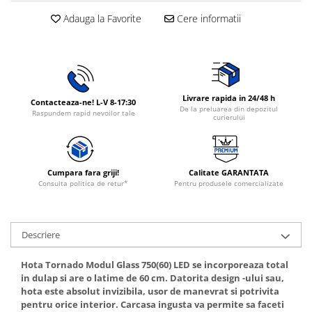
Rasnite de cafea
Adauga la Favorite
Cere informatii
Ustensile gatit
Fierbatoare de apa
Vesela
Aparate de curatat cu abur
Produse pentru par
Perii rotative
Livrare rapida in 24/48 h
Contacteaza-ne! L-V 8-17:30
De la preluarea din depozitul
Ingrijire personala
Raspundem rapid nevoilor tale
curierului
Masini de tuns si barbierit
Uscatoare de par
Masini de tuns parul
Cumpara fara griji!
Calitate GARANTATA
Consulta politica de retur*
Pentru produsele comercializate
Periute de dinti electrice
Placi de indreptat parul
Epilatoare
Descriere
Masini de tuns si barbierit
Aparate de calcat cu aburi.
Hota Tornado Modul Glass 750(60) LED se incorporeaza total
in dulap si are o latime de 60 cm. Datorita design -ului sau,
Aparate de masaj
hota este absolut invizibila, usor de manevrat si potrivita
Accesorii aspiratoare
pentru orice interior. Carcasa ingusta va permite sa faceti