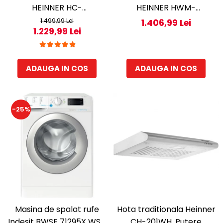
HEINNER HC-
HEINNER HWM-
HM260INVWDD, Clasa D,
HME9014IVA10+++, 9 KG,
1.499,99 Lei
1.406,99 Lei
1.229,99 Lei
260L, Dozator apa,
1400 RPM, Clasa A-10%,
Control electronic cu
MOTOR INVERTER,
termostat ajustabil,
Display digital, Program
ADAUGA IN COS
ADAUGA IN COS
Lumina LED, Usa
Allergy steam, Alb
reversibila, H 180 cm, Alb
-25%
Masina de spalat rufe
Hota traditionala Heinner
Indesit BWSE 71295X WSV
CH-201WH, Putere