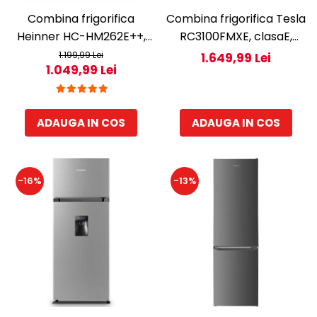
Combina frigorifica
Combina frigorifica Tesla
Heinner HC-HM262E++,
RC3100FMXE, clasaE,
262 l, Control electronic,
310LTotal No Frost,
1.199,99 Lei
1.649,99 Lei
1.049,99 Lei
Iluminare LED, Usi
Display LED, H188, Inox
reversibile, Clasa E, H 180
cm, Alb
ADAUGA IN COS
ADAUGA IN COS
-16%
-13%