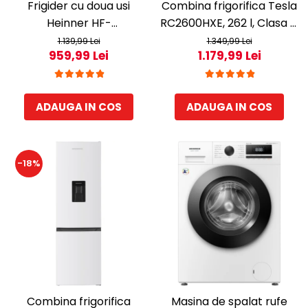
Frigider cu doua usi
Combina frigorifica Tesla
Heinner HF-
RC2600HXE, 262 l, Clasa E,
HS205SWDE++, 206 l,
Iluminare LED,
1.139,99 Lei
1.349,99 Lei
959,99 Lei
1.179,99 Lei
Dozator de apa,
dezghetare automata
Iluminare LED, H 143.4 cm,
frigider, H 180 cm, Inox
Clasa E, Argintiu
ADAUGA IN COS
ADAUGA IN COS
-18%
Combina frigorifica
Masina de spalat rufe