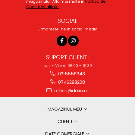
magazinului. Afla mai multe in
Politica de
Confidentialitate
SOCIAL
Urmareste-ne in social media
SUPORT CLIENTI
Luni - Vineri 08:00 - 16:30
0215558343
0746288208
office@dexo.ro
MAGAZINUL MEU
CLIENTI
DATE COMERCIALE