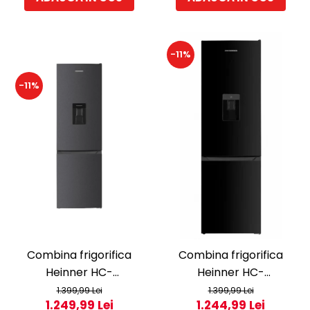
Aparate de vidat
Accesorii
-11%
-11%
Combina frigorifica
Combina frigorifica
Heinner HC-
Heinner HC-
HM260DGWDE++, 262 l,
HM260BKWDE++, 260 l,
1.399,99 Lei
1.399,99 Lei
1.249,99 Lei
1.244,99 Lei
Clasa E, Dozator de apa,
Clasa E, Lumina LED,