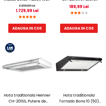
EU, 1200 RPM, 7 kg, Clasa
absorbtie 209 mc/h, 1
2.299,99 Lei
189,99 Lei
1.729,99 Lei
B
motor, 60 cm, Alb
ADAUGA IN COS
ADAUGA IN COS
Hota traditionala Heinner
Hota traditionala
CH-201SS, Putere de
Tornado Bona 10 (50)