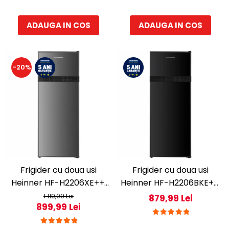
ADAUGA IN COS
ADAUGA IN COS
-20%
Frigider cu doua usi
Frigider cu doua usi
Heinner HF-H2206XE++,
Heinner HF-H2206BKE++,
206 l, Clasa E, lumina LED,
206 l, Clasa E, lumina LED,
1.119,99 Lei
879,99 Lei
899,99 Lei
3 rafturi de sticla, H 143
3 rafturi de sticla, H 143
cm, Inox
cm, Negru