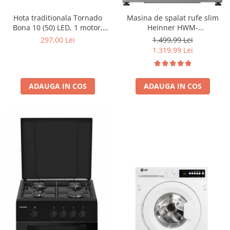
Hota traditionala Tornado
Masina de spalat rufe slim
Bona 10 (50) LED, 1 motor,
Heinner HWM-
latime 50 cm, absorbtie 380
M814IVSMNA+++, 8 kg, 1400
297,00 Lei
1.499,99 Lei
m3/ora, filtru anti-grasimi
rpm, Clasa A, Motor inverter,
1.319,99 Lei
aluminiu 5 straturi, Negru
Display digital, Blocare acces
copii, Alb
ADAUGA IN COS
ADAUGA IN COS