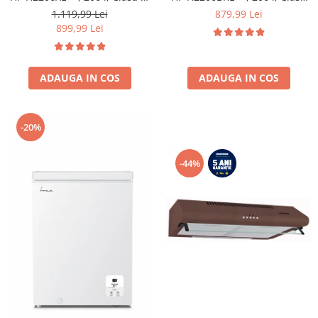
lumina LED, 3 rafturi de sticla,
E, lumina LED, 3 rafturi de
1.119,99 Lei
879,99 Lei
H 143 cm, Inox
sticla, H 143 cm, Negru
899,99 Lei
ADAUGA IN COS
ADAUGA IN COS
-20%
-44%