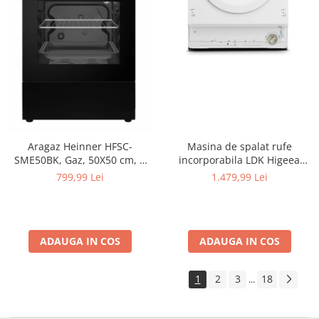
Masina de spalat rufe
Aragaz Heinner HFSC-
incorporabila LDK Higeea
SME50BK, Gaz, 50X50 cm, 4
812DD BI, 8 Kg, Clasa D, 1200
arzatoare, Dispozitiv
1.479,99 Lei
799,99 Lei
rpm, 15 programe, Anti-
siguranta, Capac metalic,
Alergic, Amanare pornire,
Negru
Display LED, Alb
ADAUGA IN COS
ADAUGA IN COS
1
2
3
18
...