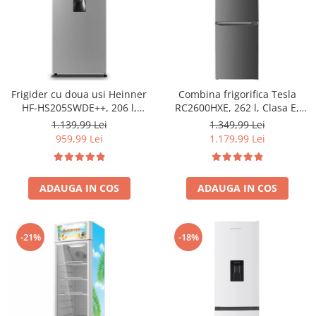
Frigider cu doua usi Heinner
Combina frigorifica Tesla
HF-HS205SWDE++, 206 l,
RC2600HXE, 262 l, Clasa E,
Dozator de apa, Iluminare
Iluminare LED, dezghetare
1.139,99 Lei
1.349,99 Lei
LED, H 143.4 cm, Clasa E,
automata frigider, H 180 cm,
959,99 Lei
1.179,99 Lei
Argintiu
Inox
ADAUGA IN COS
ADAUGA IN COS
-21%
-18%