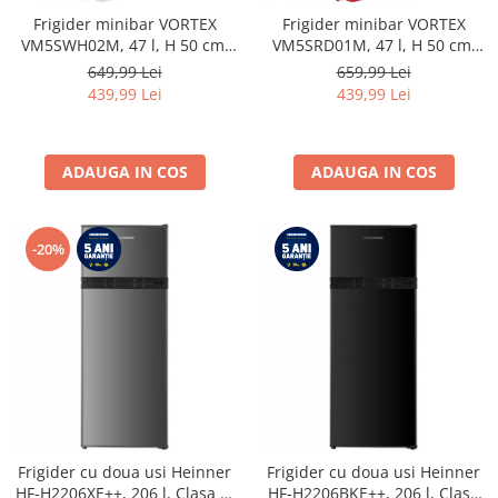
Frigider minibar VORTEX
Frigider minibar VORTEX
VM5SWH02M, 47 l, H 50 cm,
VM5SRD01M, 47 l, H 50 cm,
Clasa E, alb
Clasa E, rosu
649,99 Lei
659,99 Lei
439,99 Lei
439,99 Lei
ADAUGA IN COS
ADAUGA IN COS
-20%
Frigider cu doua usi Heinner
Frigider cu doua usi Heinner
HF-H2206XE++, 206 l, Clasa E,
HF-H2206BKE++, 206 l, Clasa