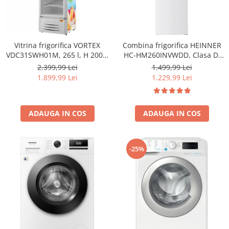
Vitrina frigorifica VORTEX
Combina frigorifica HEINNER
VDC31SWH01M, 265 l, H 200.5
HC-HM260INVWDD, Clasa D,
cm, alb
260L, Dozator apa, Control
2.399,99 Lei
1.499,99 Lei
electronic cu termostat
1.899,99 Lei
1.229,99 Lei
ajustabil, Lumina LED, Usa
reversibila, H 180 cm, Alb
ADAUGA IN COS
ADAUGA IN COS
-25%