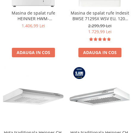
Masina de spalat rufe
Masina de spalat rufe Indesit
HEINNER HWM-
BWSE 71295X WSV EU, 1200
HME9014IVA10+++, 9 KG, 1400
RPM, 7 kg, Clasa B
1.406,99 Lei
2.299,99 Lei
RPM, Clasa A-10%, MOTOR
1.729,99 Lei
INVERTER, Display digital,
Program Allergy steam, Alb
ADAUGA IN COS
ADAUGA IN COS
Hota traditionala Heinner CH-
Hota traditionala Heinner CH-