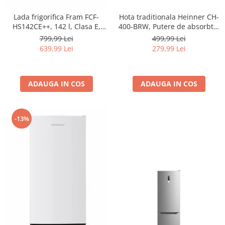
Lada frigorifica Fram FCF-
Hota traditionala Heinner CH-
HS142CE++, 142 l, Clasa E,
400-BRW, Putere de absorbtie
Convertibil
326.4 mc/h, 2 motoare, 60 cm,
799,99 Lei
499,99 Lei
Frigider/Congelator, Control
Maro
639,99 Lei
279,99 Lei
electronic, Display digital, Alb
ADAUGA IN COS
ADAUGA IN COS
-13%