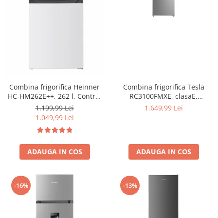
Combina frigorifica Heinner
Combina frigorifica Tesla
HC-HM262E++, 262 l, Control
RC3100FMXE, clasaE,
electronic, Iluminare LED, Usi
310LTotal No Frost, Display
1.199,99 Lei
1.649,99 Lei
reversibile, Clasa E, H 180 cm,
LED, H188, Inox
1.049,99 Lei
Alb
ADAUGA IN COS
ADAUGA IN COS
-16%
-13%