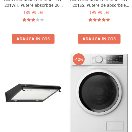
201WH, Putere absorbtie 209
201SS, Putere de absorbtie
mc/h, 1 motor, 60 cm, Alb
209 mc/h, 1 motor, Inox
189,99 Lei
199,99 Lei
ADAUGA IN COS
ADAUGA IN COS
-12%