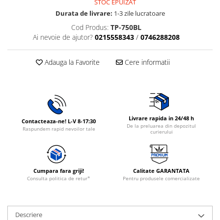
STOC EPUIZAT
Rasnite de cafea
Durata de livrare:
1-3 zile lucratoare
Ustensile gatit
Fierbatoare de apa
Cod Produs:
TP-750BL
Vesela
Aparate de curatat cu abur
Ai nevoie de ajutor?
0215558343
/
0746288208
Produse pentru par
Adauga la Favorite
Cere informatii
Perii rotative
Ingrijire personala
Masini de tuns si barbierit
Uscatoare de par
Livrare rapida in 24/48 h
Masini de tuns parul
Contacteaza-ne! L-V 8-17:30
De la preluarea din depozitul
Raspundem rapid nevoilor tale
Periute de dinti electrice
curierului
Placi de indreptat parul
Epilatoare
Masini de tuns si barbierit
Cumpara fara griji!
Calitate GARANTATA
Consulta politica de retur*
Pentru produsele comercializate
Aparate de calcat cu aburi.
Aparate de masaj
Accesorii aspiratoare
Descriere