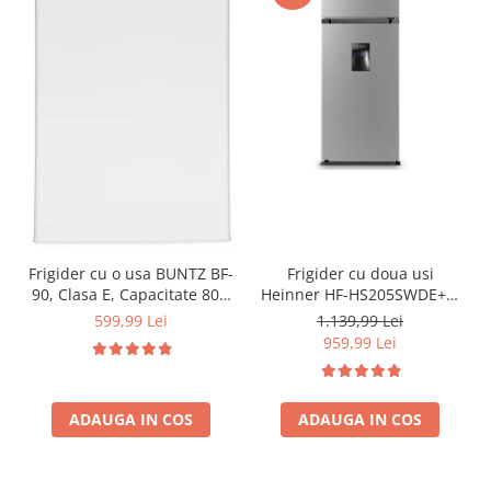
Frigider cu o usa BUNTZ BF-
Frigider cu doua usi
90, Clasa E, Capacitate 80L,
Heinner HF-HS205SWDE++,
Iluminare interioara,
206 l, Dozator de apa,
599,99 Lei
1.139,99 Lei
Compartiment gheata, H 83
Iluminare LED, H 143.4 cm,
959,99 Lei
cm, Alb
Clasa E, Argintiu
ADAUGA IN COS
ADAUGA IN COS