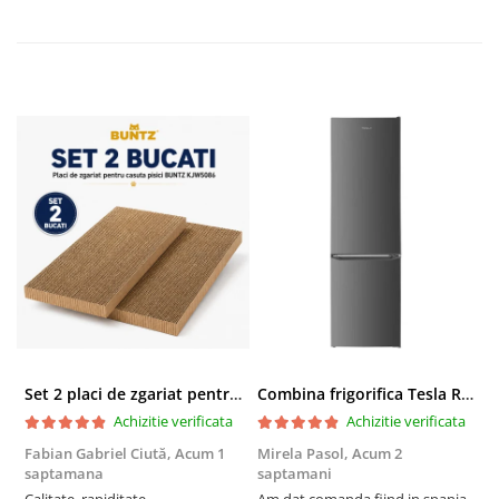
Set 2 placi de zgariat pentru casuta pisici BUNTZ KJW5086, compatibile cu casuta 59 x 28.5 x 35 cm
Combina frigorifica Tesla RC2600HXE, 262 l, Clasa E, Iluminare LED, dezghetare automata frigider, H 180 cm, Inox
Achizitie verificata
Achizitie verificata
Fabian Gabriel Ciută,
Acum 1
Mirela Pasol,
Acum 2
T
saptamana
saptamani
s
Calitate, rapiditate,
Am dat comanda fiind in spania
P