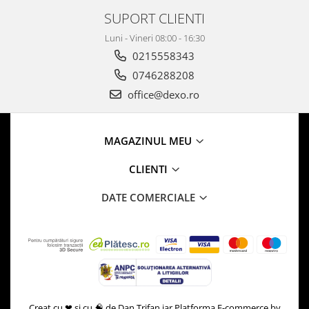
SUPORT CLIENTI
Luni - Vineri 08:00 - 16:30
0215558343
0746288208
office@dexo.ro
MAGAZINUL MEU
CLIENTI
DATE COMERCIALE
Creat cu ❤ și cu 🧠 de Dan Trifan iar
Platforma E-commerce by