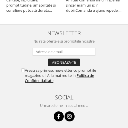
promptitudine, amabilitate si
sincer eram un ic in
consiliere pt toată durata
dubii.Comanda a ajuns repede,in
comenzii... recomand din toată
stare buna iar doamna care ne-a
inima ...
adus comanda super de
treaba,va multumesc pentru
rapiditate si
NEWSLETTER
amabilitate,RECOMAND 100%
Nu rata ofertele si promotiile noastre
Vreau sa primesc newsletter cu promotiile
magazinului. Afla mai multe in
Politica de
Confidentialitate
SOCIAL
Urmareste-ne in social media