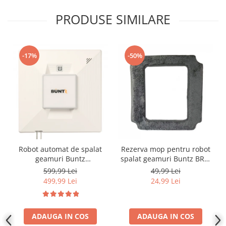
PRODUSE SIMILARE
-17%
-50%
Robot automat de spalat
Rezerva mop pentru robot
geamuri Buntz
spalat geamuri Buntz BRC-
WindowGlow BRC-J2–
J2
599,99 Lei
49,99 Lei
Putere de 72W, 2500Pa,
499,99 Lei
24,99 Lei
tehnologie duala de
pulverizare, sistem anti-
urme și control inteligent,
ADAUGA IN COS
Alb
ADAUGA IN COS