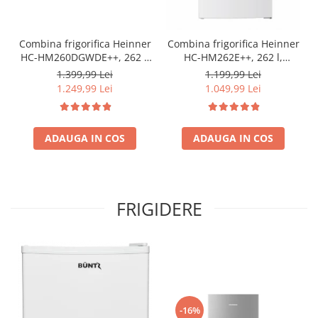
Combina frigorifica Heinner
Combina frigorifica Heinner
HC-HM260DGWDE++, 262 l,
HC-HM262E++, 262 l,
Clasa E, Dozator de apa,
Control electronic,
1.399,99 Lei
1.199,99 Lei
Control electronic cu
Iluminare LED, Usi
1.249,99 Lei
1.049,99 Lei
termostat ajustabil, Lumina
reversibile, Clasa E, H 180
LED, Usa reversibila, H 180
cm, Alb
cm, Gri antracit texturat
ADAUGA IN COS
ADAUGA IN COS
FRIGIDERE
-16%