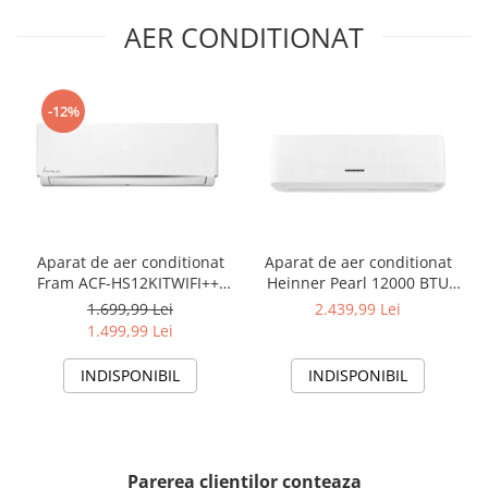
AER CONDITIONAT
-12%
Aparat de aer conditionat
Aparat de aer conditionat
Fram ACF-HS12KITWIFI++,
Heinner Pearl 12000 BTU
12000 BTU, Wifi, Kit
Wi-Fi, Clasa A+++/A+++, AI
1.699,99 Lei
2.439,99 Lei
instalare inclus, Functie
Smart, functie Follow/Avoid
1.499,99 Lei
Sleep, Clasa A++
you, HAC-HS12EYEWIFI+++,
alb
INDISPONIBIL
INDISPONIBIL
Parerea clientilor conteaza