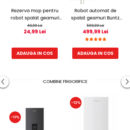
Rezerva mop pentru
Robot automat de
robot spalat geamuri
spalat geamuri Buntz
Buntz BRC-J2
WindowGlow BRC-J2–
49,99 Lei
599,99 Lei
24,99 Lei
499,99 Lei
Putere de 72W, 2500Pa,
tehnologie duala de
pulverizare, sistem anti-
ADAUGA IN COS
ADAUGA IN COS
urme și control
inteligent, Alb
COMBINE FRIGORIFICE
-13%
-11%