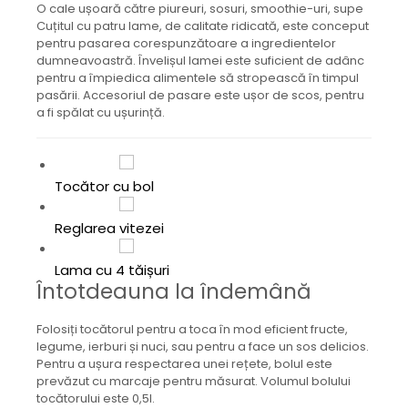
Aparate de vidat
O cale ușoară către piureuri, sosuri, smoothie-uri, supe
Cuțitul cu patru lame, de calitate ridicată, este conceput
Accesorii
pentru pasarea corespunzătoare a ingredientelor
dumneavoastră. Învelișul lamei este suficient de adânc
pentru a împiedica alimentele să stropească în timpul
pasării. Accesoriul de pasare este ușor de scos, pentru
a fi spălat cu ușurință.
Tocător cu bol
Reglarea vitezei
Lama cu 4 tăișuri
Întotdeauna la îndemână
Folosiți tocătorul pentru a toca în mod eficient fructe,
legume, ierburi și nuci, sau pentru a face un sos delicios.
Pentru a ușura respectarea unei rețete, bolul este
prevăzut cu marcaje pentru măsurat. Volumul bolului
tocătorului este 0,5l.