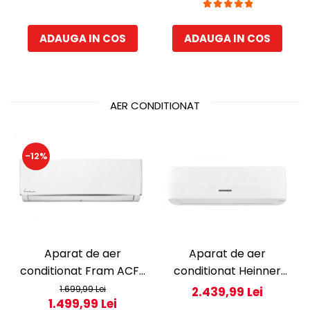
Compartiment gheata,
143 cm, Inox
H 83 cm, Alb
ADAUGA IN COS
ADAUGA IN COS
AER CONDITIONAT
-12%
Aparat de aer
Aparat de aer
conditionat Fram ACF-
conditionat Heinner
HS12KITWIFI++, 12000
Pearl 12000 BTU Wi-Fi,
1.699,99 Lei
2.439,99 Lei
1.499,99 Lei
BTU, Wifi, Kit instalare
Clasa A+++/A+++, AI