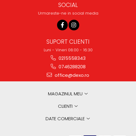
SOCIAL
Urmareste-ne in social media
SUPORT CLIENTI
Luni - Vineri 08:00 - 16:30
0215558343
0746288208
office@dexo.ro
MAGAZINUL MEU
CLIENTI
DATE COMERCIALE