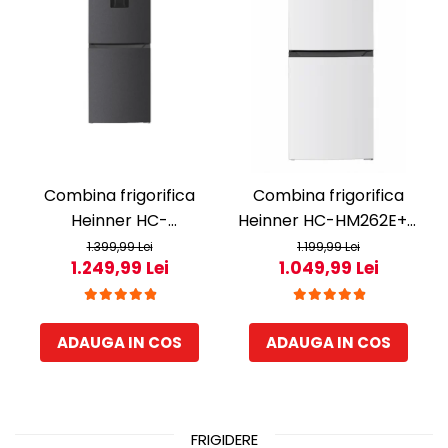
Combina frigorifica
Combina frigorifica
Heinner HC-
Heinner HC-HM262E++,
HM260DGWDE++, 262 l,
262 l, Control electronic,
1.399,99 Lei
1.199,99 Lei
1.249,99 Lei
1.049,99 Lei
Clasa E, Dozator de apa,
Iluminare LED, Usi
Control electronic cu
reversibile, Clasa E, H
termostat ajustabil,
180 cm, Alb
ADAUGA IN COS
ADAUGA IN COS
Lumina LED, Usa
reversibila, H 180 cm, Gri
antracit texturat
FRIGIDERE