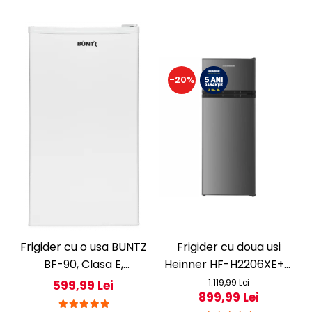
-20%
Frigider cu o usa BUNTZ
Frigider cu doua usi
BF-90, Clasa E,
Heinner HF-H2206XE++,
Capacitate 80L,
206 l, Clasa E, lumina
1.119,99 Lei
599,99 Lei
899,99 Lei
Iluminare interioara,
LED, 3 rafturi de sticla, H