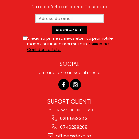
si amabilitate,RECOMAND
Nu rata ofertele si promotiile noastre
100%
Vreau sa primesc newsletter cu promotiile
magazinului. Afla mai multe in
Politica de
Confidentialitate
SOCIAL
Urmareste-ne in social media
SUPORT CLIENTI
Luni - Vineri 08:00 - 16:30
0215558343
0746288208
office@dexo.ro