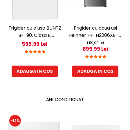
Frigider cu o usa BUNTZ
Frigider cu doua usi
BF-90, Clasa E,
Heinner HF-H2206XE++,
Capacitate 80L,
206 l, Clasa E, lumina
1.119,99 Lei
599,99 Lei
899,99 Lei
Iluminare interioara,
LED, 3 rafturi de sticla, H
Compartiment gheata,
143 cm, Inox
H 83 cm, Alb
ADAUGA IN COS
ADAUGA IN COS
AER CONDITIONAT
-12%