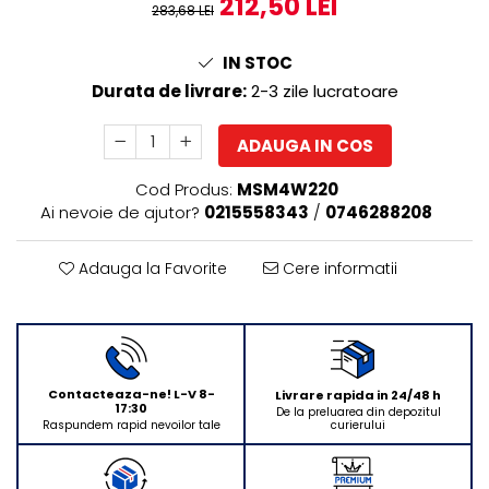
212,50 LEI
283,68 LEI
Rasnite de cafea
Ustensile gatit
Fierbatoare de apa
IN STOC
Vesela
Cafea
Durata de livrare:
2-3 zile lucratoare
Aparate de curatat cu abur
Produse pentru par
ADAUGA IN COS
Perii rotative
Cod Produs:
MSM4W220
Perii cu aer cald.
Ai nevoie de ajutor?
0215558343
/
0746288208
Perii de par electrice
Ingrijire personala
Adauga la Favorite
Cere informatii
Masini de tuns si barbierit
Uscatoare de par
Masini de tuns parul
Periute de dinti electrice
Contacteaza-ne! L-V 8-
Livrare rapida in 24/48 h
Placi de indreptat parul
17:30
De la preluarea din depozitul
curierului
Raspundem rapid nevoilor tale
Epilatoare
Ondulatoare de par