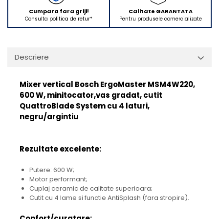
Ingriire tesaturi
Cumpara fara griji!
Calitate GARANTATA
Masini de tuns si barbierit
Consulta politica de retur*
Pentru produsele comercializate
Aparate de calcat cu aburi.
Aparate de masaj
Pile electrice
Descriere
Rezerve
Accesorii aspiratoare
Mixer vertical Bosch ErgoMaster MSM4W220,
Accesorii electrocasnice mici
600 W, minitocator,vas gradat, cutit
QuattroBlade System cu 4 laturi,
Aparate de vidat
negru/argintiu
Accesorii
Masini de cusut
Rezultate excelente:
Masini de facut cuburi de
gheata
Putere: 600 W;
Motor performant;
Cuplaj ceramic de calitate superioara;
Cutit cu 4 lame si functie AntiSplash (fara stropire).
Confort/curatare: