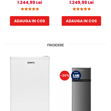
1.244,99 Lei
1.249,99 Lei
Clasa E, Lumina LED,
Clasa E, Dozator de apa,
Dozator de apa, Usi
Control electronic cu
reversibile Negru
termostat ajustabil,
ADAUGA IN COS
ADAUGA IN COS
Lumina LED, 3 rafturi din
sticla frigider, 3 sertare
congelator, Usa
reversibila
FRIGIDERE
-20%