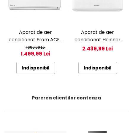
Aparat de aer
Aparat de aer
conditionat Fram ACF-
conditionat Heinner
HS12KITWIFI++, 12000
Pearl 12000 BTU Wi-Fi,
1.699,99 Lei
2.439,99 Lei
1.499,99 Lei
BTU, Wifi, Kit instalare
Clasa A+++/A+++, AI
inclus, Functie Sleep,
Smart, functie
Indisponibil
Indisponibil
Clasa A++
Follow/Avoid you, HAC-
HS12EYEWIFI+++, alb
Parerea clientilor conteaza