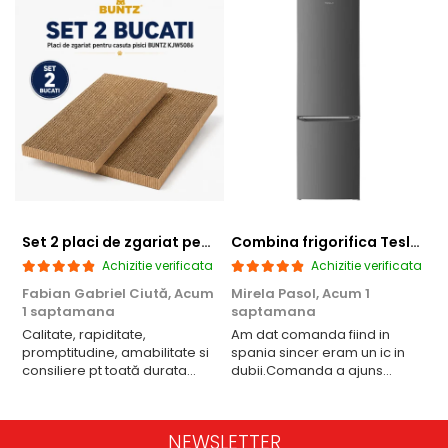
Set 2 placi de zgariat pentru casuta pisici BUNTZ KJW5086, compatibile cu casuta 59 x 28.5 x 35 cm
Combina frigorifica Tesla RC2600HXE, 262 l, Clasa E, Iluminare LED, dezghetare automata frigider, H 180 cm, Inox
Achizitie verificata
Achizitie verificata
Fabian Gabriel Ciută,
Acum
Mirela Pasol,
Acum 1
T
1 saptamana
saptamana
Calitate, rapiditate,
Am dat comanda fiind in
P
promptitudine, amabilitate si
spania sincer eram un ic in
consiliere pt toată durata
dubii.Comanda a ajuns
comenzii... recomand din
repede,in stare buna iar
toată inima ...
doamna care ne-a adus
comanda super de treaba,va
NEWSLETTER
multumesc pentru rapiditate