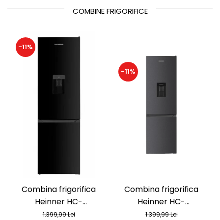
COMBINE FRIGORIFICE
-11%
-11%
Combina frigorifica
Combina frigorifica
Heinner HC-
Heinner HC-
HM260BKWDE++, 260 l,
HM260DGWDE++, 262 l,
1.399,99 Lei
1.399,99 Lei