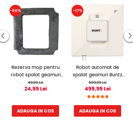
-50%
-17%
Rezerva mop pentru
Robot automat de
robot spalat geamuri
spalat geamuri Buntz
Buntz BRC-J2
WindowGlow BRC-J2–
49,99 Lei
599,99 Lei
24,99 Lei
499,99 Lei
Putere de 72W, 2500Pa,
tehnologie duala de
pulverizare, sistem anti-
ADAUGA IN COS
ADAUGA IN COS
urme și control
inteligent, Alb