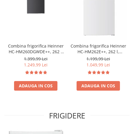
Combina frigorifica Heinner
Combina frigorifica Heinner
HC-HM260DGWDE++, 262 l,
HC-HM262E++, 262 l,
Clasa E, Dozator de apa,
Control electronic,
1.399,99 Lei
1.199,99 Lei
Control electronic cu
Iluminare LED, Usi
1.249,99 Lei
1.049,99 Lei
termostat ajustabil, Lumina
reversibile, Clasa E, H 180
LED, Usa reversibila, H 180
cm, Alb
cm, Gri antracit texturat
ADAUGA IN COS
ADAUGA IN COS
FRIGIDERE