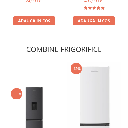
24,99 Lei
499,99 Lei
tehnologie duala de
pulverizare, sistem anti-
urme și control inteligent,
ADAUGA IN COS
ADAUGA IN COS
Alb
COMBINE FRIGORIFICE
-13%
-11%