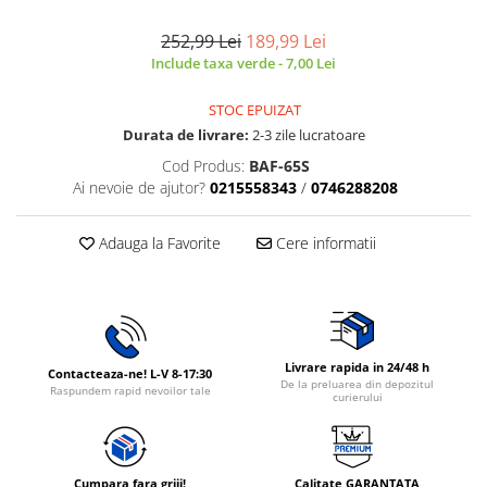
Rasnite de cafea
Ustensile gatit
252,99 Lei
189,99 Lei
Fierbatoare de apa
Include taxa verde - 7,00 Lei
Vesela
Aparate de curatat cu abur
STOC EPUIZAT
Produse pentru par
Durata de livrare:
2-3 zile lucratoare
Perii rotative
Cod Produs:
BAF-65S
Ingrijire personala
Ai nevoie de ajutor?
0215558343
/
0746288208
Masini de tuns si barbierit
Uscatoare de par
Adauga la Favorite
Cere informatii
Masini de tuns parul
Periute de dinti electrice
Placi de indreptat parul
Epilatoare
Livrare rapida in 24/48 h
Contacteaza-ne! L-V 8-17:30
Masini de tuns si barbierit
De la preluarea din depozitul
Raspundem rapid nevoilor tale
curierului
Aparate de calcat cu aburi.
Aparate de masaj
Accesorii aspiratoare
Cumpara fara griji!
Calitate GARANTATA