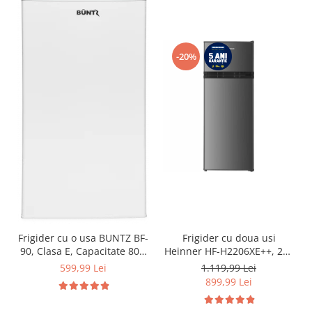
-20%
Frigider cu o usa BUNTZ BF-
Frigider cu doua usi
90, Clasa E, Capacitate 80L,
Heinner HF-H2206XE++, 206
Iluminare interioara,
l, Clasa E, lumina LED, 3
599,99 Lei
1.119,99 Lei
Compartiment gheata, H 83
rafturi de sticla, H 143 cm,
899,99 Lei
cm, Alb
Inox