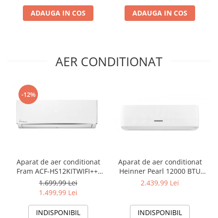
ADAUGA IN COS
ADAUGA IN COS
AER CONDITIONAT
-12%
Aparat de aer conditionat
Aparat de aer conditionat
Fram ACF-HS12KITWIFI++,
Heinner Pearl 12000 BTU
12000 BTU, Wifi, Kit
Wi-Fi, Clasa A+++/A+++, AI
1.699,99 Lei
2.439,99 Lei
instalare inclus, Functie
Smart, functie Follow/Avoid
1.499,99 Lei
Sleep, Clasa A++
you, HAC-HS12EYEWIFI+++,
alb
INDISPONIBIL
INDISPONIBIL