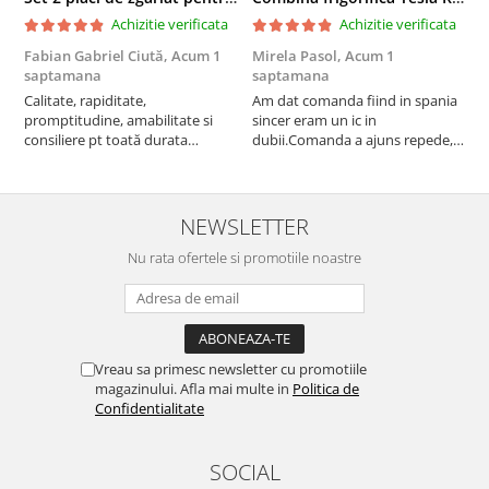
Achizitie verificata
Achizitie verificata
Fabian Gabriel Ciută,
Acum 1
Mirela Pasol,
Acum 1
T
saptamana
saptamana
s
Calitate, rapiditate,
Am dat comanda fiind in spania
P
promptitudine, amabilitate si
sincer eram un ic in
consiliere pt toată durata
dubii.Comanda a ajuns repede,in
comenzii... recomand din toată
stare buna iar doamna care ne-a
inima ...
adus comanda super de
treaba,va multumesc pentru
rapiditate si
NEWSLETTER
amabilitate,RECOMAND 100%
Nu rata ofertele si promotiile noastre
Vreau sa primesc newsletter cu promotiile
magazinului. Afla mai multe in
Politica de
Confidentialitate
SOCIAL