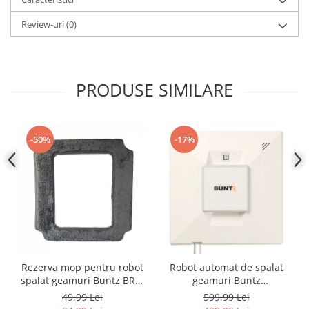
Review-uri
(0)
PRODUSE SIMILARE
-50%
-17%
Rezerva mop pentru robot
Robot automat de spalat
spalat geamuri Buntz BRC-
geamuri Buntz
J2
WindowGlow BRC-J2–
49,99 Lei
599,99 Lei
Putere de 72W, 2500Pa,