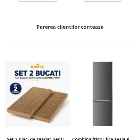
Parerea clientilor conteaza
Set 2 placi de zgariat pentru casuta pisici BUNTZ KJW5086, compatibile cu casuta 59 x 28.5 x 35 cm
Combina frigorifica Tesla RC2600HXE, 262 l, Clasa E, Iluminare LED, dezghetare automata frigider, H 180 cm, Inox