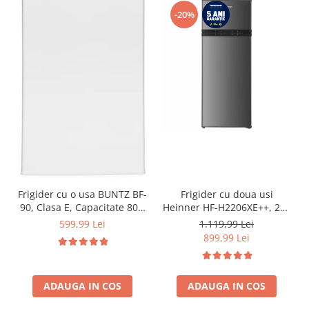
-20%
Frigider cu o usa BUNTZ BF-
Frigider cu doua usi
90, Clasa E, Capacitate 80L,
Heinner HF-H2206XE++, 206
Iluminare interioara,
l, Clasa E, lumina LED, 3
599,99 Lei
1.119,99 Lei
Compartiment gheata, H 83
rafturi de sticla, H 143 cm,
899,99 Lei
cm, Alb
Inox
ADAUGA IN COS
ADAUGA IN COS