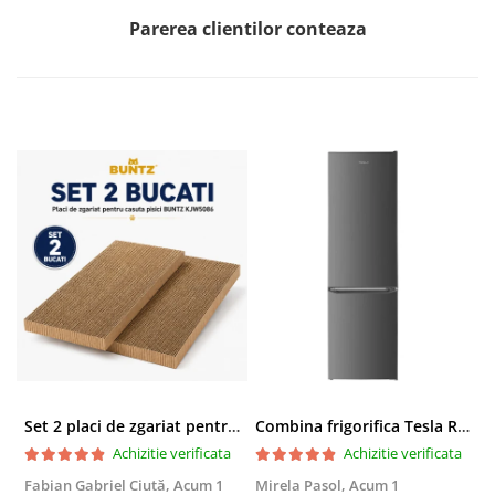
Parerea clientilor conteaza
Set 2 placi de zgariat pentru casuta pisici BUNTZ KJW5086, compatibile cu casuta 59 x 28.5 x 35 cm
Combina frigorifica Tesla RC2600HXE, 262 l, Clasa E, Iluminare LED, dezghetare automata frigider, H 180 cm, Inox
Achizitie verificata
Achizitie verificata
Fabian Gabriel Ciută,
Acum 1
Mirela Pasol,
Acum 1
T