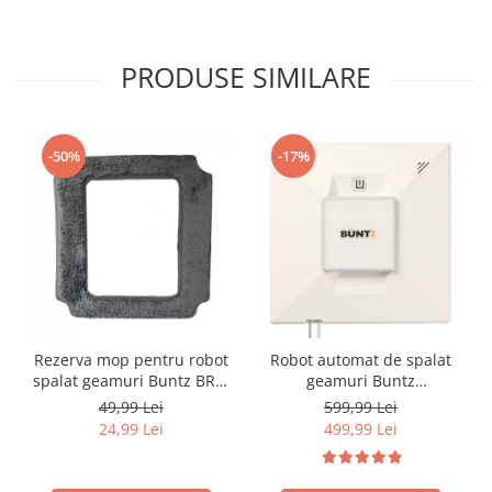
PRODUSE SIMILARE
-50%
-17%
Rezerva mop pentru robot
Robot automat de spalat
spalat geamuri Buntz BRC-
geamuri Buntz
J2
WindowGlow BRC-J2–
49,99 Lei
599,99 Lei
Putere de 72W, 2500Pa,
24,99 Lei
499,99 Lei
tehnologie duala de
pulverizare, sistem anti-
urme și control inteligent,