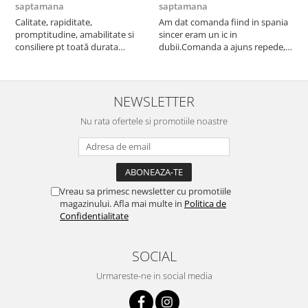
saptamana
saptamana
s
Calitate, rapiditate,
Am dat comanda fiind in spania
P
promptitudine, amabilitate si
sincer eram un ic in
consiliere pt toată durata
dubii.Comanda a ajuns repede,in
comenzii... recomand din toată
stare buna iar doamna care ne-a
inima ...
adus comanda super de
treaba,va multumesc pentru
rapiditate si
NEWSLETTER
amabilitate,RECOMAND 100%
Nu rata ofertele si promotiile noastre
Vreau sa primesc newsletter cu promotiile
magazinului. Afla mai multe in
Politica de
Confidentialitate
SOCIAL
Urmareste-ne in social media