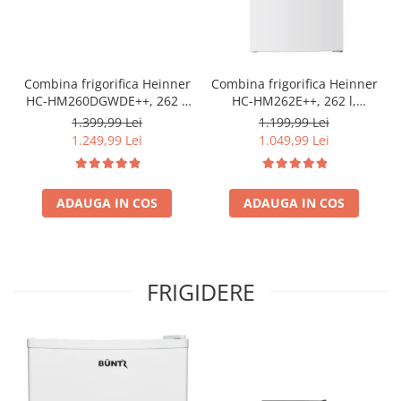
Combina frigorifica Heinner
Combina frigorifica Heinner
HC-HM260DGWDE++, 262 l,
HC-HM262E++, 262 l,
Clasa E, Dozator de apa,
Control electronic,
1.399,99 Lei
1.199,99 Lei
Control electronic cu
Iluminare LED, Usi
1.249,99 Lei
1.049,99 Lei
termostat ajustabil, Lumina
reversibile, Clasa E, H 180
LED, Usa reversibila, H 180
cm, Alb
cm, Gri antracit texturat
ADAUGA IN COS
ADAUGA IN COS
FRIGIDERE