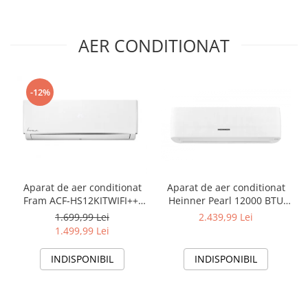
AER CONDITIONAT
-12%
Aparat de aer conditionat
Aparat de aer conditionat
Fram ACF-HS12KITWIFI++,
Heinner Pearl 12000 BTU
12000 BTU, Wifi, Kit
Wi-Fi, Clasa A+++/A+++, AI
1.699,99 Lei
2.439,99 Lei
instalare inclus, Functie
Smart, functie Follow/Avoid
1.499,99 Lei
Sleep, Clasa A++
you, HAC-HS12EYEWIFI+++,
alb
INDISPONIBIL
INDISPONIBIL