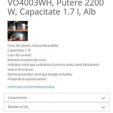
VO4003WH, Putere 2200
Aparate de vidat
W, Capacitate 1.7 l, Alb
Accesorii
Corp din plastic si baza detasabila;
Capacitate: 1.7l;
Usor de curatat;
Element incalzire din inox;
Indicator nivel apa Indicatorul luminos arata cand fierbatorul
este in functiune;
Oprire automata cand apa incepe sa fiarba;
Protectie la supraincalzire;
Informatii conformitate produs
Caracteristici
Review-uri
(0)