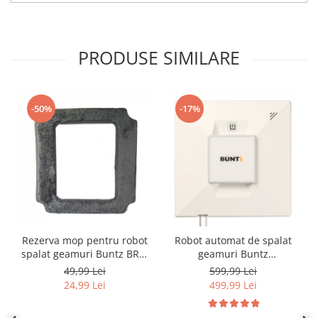
PRODUSE SIMILARE
-50%
-17%
Rezerva mop pentru robot
Robot automat de spalat
spalat geamuri Buntz BRC-
geamuri Buntz
J2
WindowGlow BRC-J2–
49,99 Lei
599,99 Lei
Putere de 72W, 2500Pa,
24,99 Lei
499,99 Lei
tehnologie duala de
pulverizare, sistem anti-