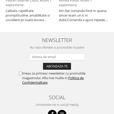
Fabian Gabriel Ciută,
Acum 1
Mirela Pasol,
Acum 1
T
saptamana
saptamana
s
Calitate, rapiditate,
Am dat comanda fiind in spania
P
promptitudine, amabilitate si
sincer eram un ic in
consiliere pt toată durata
dubii.Comanda a ajuns repede,in
comenzii... recomand din toată
stare buna iar doamna care ne-a
inima ...
adus comanda super de
treaba,va multumesc pentru
rapiditate si
NEWSLETTER
amabilitate,RECOMAND 100%
Nu rata ofertele si promotiile noastre
Vreau sa primesc newsletter cu promotiile
magazinului. Afla mai multe in
Politica de
Confidentialitate
SOCIAL
Urmareste-ne in social media