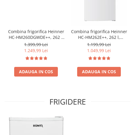
Combina frigorifica Heinner
Combina frigorifica Heinner
HC-HM260DGWDE++, 262 l,
HC-HM262E++, 262 l,
Clasa E, Dozator de apa,
Control electronic,
1.399,99 Lei
1.199,99 Lei
Control electronic cu
Iluminare LED, Usi
1.249,99 Lei
1.049,99 Lei
termostat ajustabil, Lumina
reversibile, Clasa E, H 180
LED, Usa reversibila, H 180
cm, Alb
cm, Gri antracit texturat
ADAUGA IN COS
ADAUGA IN COS
FRIGIDERE