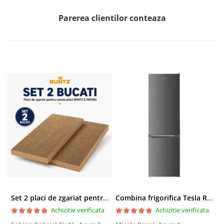
Parerea clientilor conteaza
Set 2 placi de zgariat pentru casuta pisici BUNTZ KJW5086, compatibile cu casuta 59 x 28.5 x 35 cm
Combina frigorifica Tesla RC2600HXE, 262 l, Clasa E, Iluminare LED, dezghetare automata frigider, H 180 cm, Inox
Achizitie verificata
Achizitie verificata