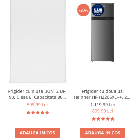
-20%
Frigider cu o usa BUNTZ BF-
Frigider cu doua usi
90, Clasa E, Capacitate 80L,
Heinner HF-H2206XE++, 206
Iluminare interioara,
l, Clasa E, lumina LED, 3
599,99 Lei
1.119,99 Lei
Compartiment gheata, H 83
rafturi de sticla, H 143 cm,
899,99 Lei
cm, Alb
Inox
ADAUGA IN COS
ADAUGA IN COS