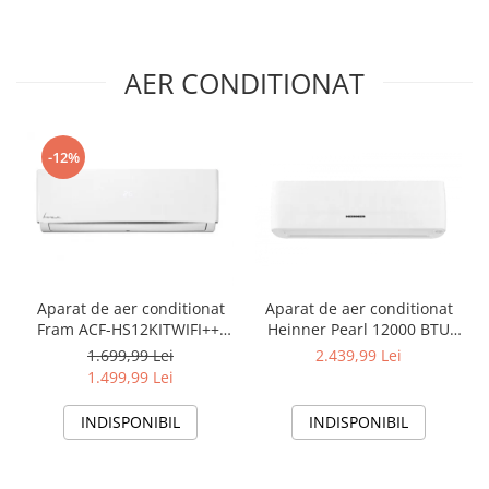
AER CONDITIONAT
-12%
Aparat de aer conditionat
Aparat de aer conditionat
Fram ACF-HS12KITWIFI++,
Heinner Pearl 12000 BTU
12000 BTU, Wifi, Kit
Wi-Fi, Clasa A+++/A+++, AI
1.699,99 Lei
2.439,99 Lei
instalare inclus, Functie
Smart, functie Follow/Avoid
1.499,99 Lei
Sleep, Clasa A++
you, HAC-HS12EYEWIFI+++,
alb
INDISPONIBIL
INDISPONIBIL