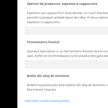
Optiuni de preparare: espresso si cappuccino
Espresso sau cappuccino? Grea decizie, nu-i asa? Espres
permite sa prepari ambele tipuri de cafea. Ai doua optiun
espresso si cappuccino.
Termometru frontal
Aparatul este dotat cu un termometru frontal care iti va
apei. Astfel vei sti intotdeauna cand aceasta este gata pent
Boiler din aliaj de aluminiu
Boilerul espressorului este realizat din aliaj de aluminiu, r
fata trecerii timpului.
Informatii conformitate produs