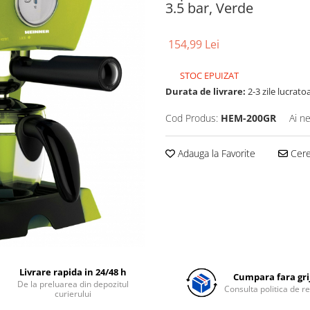
3.5 bar, Verde
154,99 Lei
STOC EPUIZAT
Durata de livrare:
2-3 zile lucrato
Cod Produs:
HEM-200GR
Ai n
Adauga la Favorite
Cere 
Livrare rapida in 24/48 h
Cumpara fara grij
De la preluarea din depozitul
Consulta politica de r
curierului