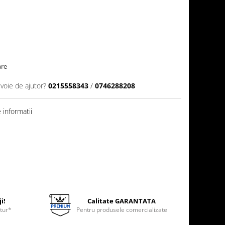
are
evoie de ajutor?
0215558343
/
0746288208
informatii
i!
Calitate GARANTATA
etur*
Pentru produsele comercializate