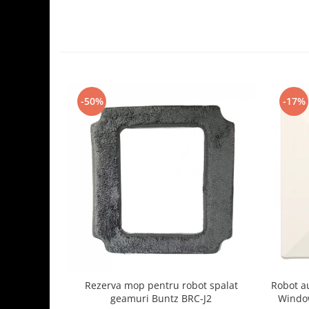
-50%
-17%
Rezerva mop pentru robot spalat
Robot a
geamuri Buntz BRC-J2
Window