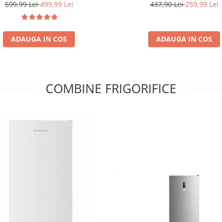
Putere, Timer, 5 Trepte De Put
00Pa, tehnologie duala de
437,90 Lei
259,99 Lei
599,99 Lei
499,99 Lei
are, sistem anti-urme și control
inteligent, Alb
ADAUGA IN COS
ADAUGA IN COS
COMBINE FRIGORIFICE