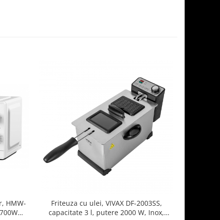
r, HMW-
Friteuza cu ulei, VIVAX DF-2003SS,
Mixer d
 700W
capacitate 3 l, putere 2000 W, Inox,
350BGL, 