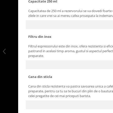
Capacitate 250 ml
Capacitatea de 250 ml a rezervorului se va dovedi foarte ut
zilele in care vrei sa ai mereu cafea proaspata la indeman
Filtru din inox
Filtrul espressorului este din inox, ofera rezistenta si efic
pastrand in acelasi timp aroma, gustul si aspectul perfect 
preparate.
Cana din sticla
Cana din sticla rezistenta va pastra savoarea unica a cafe
preparate, pentru ca tu sa te bucuri din plin de o bautur
celei pregatite de cei mai priceputi barista.