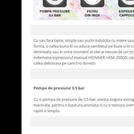
Aparate de vidat
Accesorii
Cu sau fara lapte, simpla sau putin indulcita cu miere sau
forma, o cafea buna iti va aduce zambetul pe buze si iti va
dimineata sau in orice moment al zilei ai nevoie de un str
indemana espressorul manual HEINNER HEM-200GR, care 
cafea delicioasa pe care ti-o doresti.
Pompa de presiune 3.5 bar
Cu o pompa de presiune de 3.5 bar, acesta asigura extrag
macinate, pentru o bautura aromata si cu o textura cre
rapid si simplu.