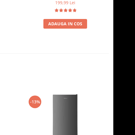
ere, Alb
Argintiu
199,99 Lei
ADAUGA IN COS
-13%