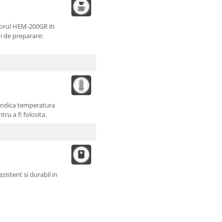
sorul HEM-200GR iti
i de preparare:
 indica temperatura
ru a fi folosita.
ezistent si durabil in