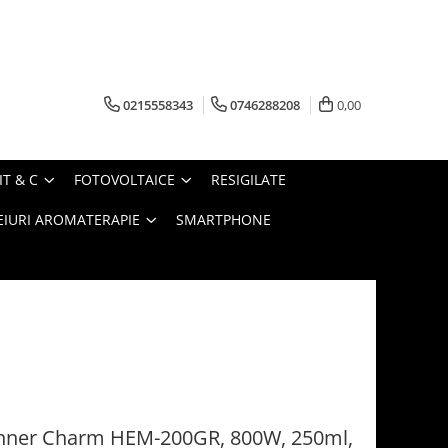
0215558343
0746288208
0,00
IT & C
FOTOVOLTAICE
RESIGILATE
EIURI AROMATERAPIE
SMARTPHONE
nner Charm HEM-200GR, 800W, 250ml,