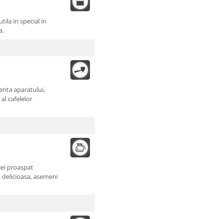
ila in special in
a.
ienta aparatului,
al cafelelor
lei proaspat
a delicioasa, asemeni