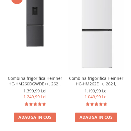
Combina frigorifica Heinner
Combina frigorifica Heinner
HC-HM260DGWDE++, 262 l,
HC-HM262E++, 262 l,
Clasa E, Dozator de apa,
Control electronic,
1.399,99 Lei
1.199,99 Lei
Control electronic cu
Iluminare LED, Usi
1.249,99 Lei
1.049,99 Lei
termostat ajustabil, Lumina
reversibile, Clasa E, H 180
LED, Usa reversibila, H 180
cm, Alb
cm, Gri antracit texturat
ADAUGA IN COS
ADAUGA IN COS