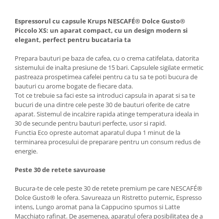
Aparate de vidat
Accesorii
Espressorul cu capsule Krups NESCAFÉ® Dolce Gusto®
Piccolo XS: un aparat compact, cu un design modern si
elegant, perfect pentru bucataria ta
Prepara bauturi pe baza de cafea, cu o crema catifelata, datorita
sistemului de inalta presiune de 15 bari. Capsulele sigilate ermetic
pastreaza prospetimea cafelei pentru ca tu sa te poti bucura de
bauturi cu arome bogate de fiecare data.
Tot ce trebuie sa faci este sa introduci capsula in aparat si sa te
bucuri de una dintre cele peste 30 de bauturi oferite de catre
aparat. Sistemul de incalzire rapida atinge temperatura ideala in
30 de secunde pentru bauturi perfecte, usor si rapid.
Functia Eco opreste automat aparatul dupa 1 minut de la
terminarea procesului de preparare pentru un consum redus de
energie.
Peste 30 de retete savuroase
Bucura-te de cele peste 30 de retete premium pe care NESCAFÉ®
Dolce Gusto® le ofera. Savureaza un Ristretto puternic, Espresso
intens, Lungo aromat pana la Cappucino spumos si Latte
Macchiato rafinat. De asemenea, aparatul ofera posibilitatea de a