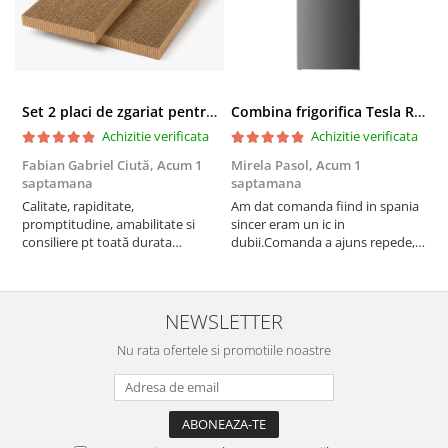
Set 2 placi de zgariat pentru casuta pisici BUNTZ KJW5086, compatibile cu casuta 59 x 28.5 x 35 cm
Combina frigorifica Tesla RC2600HXE, 262 l, Clasa E, Iluminare LED, dezghetare automata frigider, H 180 cm, Inox
Achizitie verificata
Achizitie verificata
Fabian Gabriel Ciută,
Acum 1
Mirela Pasol,
Acum 1
T
saptamana
saptamana
s
Calitate, rapiditate,
Am dat comanda fiind in spania
P
promptitudine, amabilitate si
sincer eram un ic in
consiliere pt toată durata
dubii.Comanda a ajuns repede,in
comenzii... recomand din toată
stare buna iar doamna care ne-a
inima ...
adus comanda super de
treaba,va multumesc pentru
rapiditate si
NEWSLETTER
amabilitate,RECOMAND 100%
Nu rata ofertele si promotiile noastre