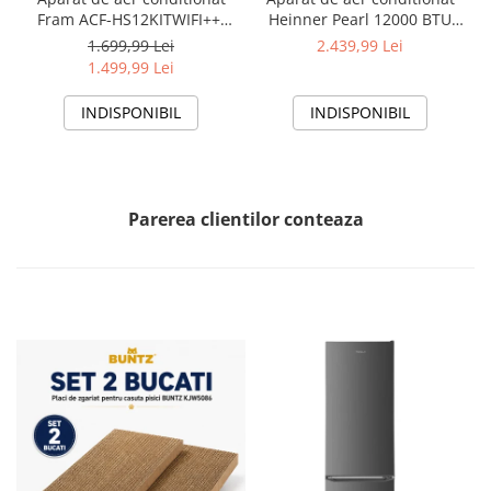
Fram ACF-HS12KITWIFI++,
Heinner Pearl 12000 BTU
12000 BTU, Wifi, Kit
Wi-Fi, Clasa A+++/A+++, AI
1.699,99 Lei
2.439,99 Lei
instalare inclus, Functie
Smart, functie Follow/Avoid
1.499,99 Lei
Sleep, Clasa A++
you, HAC-HS12EYEWIFI+++,
alb
INDISPONIBIL
INDISPONIBIL
Parerea clientilor conteaza