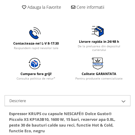
Rasnite de cafea
Adauga la Favorite
Cere informatii
Ustensile gatit
Fierbatoare de apa
Vesela
Aparate de curatat cu abur
Produse pentru par
Perii rotative
Livrare rapida in 24/48 h
Contacteaza-ne! L-V 8-17:30
De la preluarea din depozitul
Ingrijire personala
Raspundem rapid nevoilor tale
curierului
Masini de tuns si barbierit
Uscatoare de par
Masini de tuns parul
Cumpara fara griji!
Calitate GARANTATA
Consulta politica de retur*
Pentru produsele comercializate
Periute de dinti electrice
Placi de indreptat parul
Epilatoare
Descriere
Masini de tuns si barbierit
Aparate de calcat cu aburi.
Espressor KRUPS cu capsule NESCAFÉ® Dolce Gusto®
Piccolo XS KP1A3B10, 1600 W, 15 bari, rezervor apa 0.8L,
Aparate de masaj
peste 30 de bauturi calde sau reci, functie Hot & Cold,
Accesorii aspiratoare
functie Eco, negru