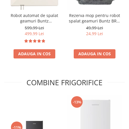
Robot automat de spalat
Rezerva mop pentru robot
geamuri Buntz
spalat geamuri Buntz BRC-
WindowGlow BRC-J2–
J2
599,99 Lei
49,99 Lei
Putere de 72W, 2500Pa,
499,99 Lei
24,99 Lei
tehnologie duala de
pulverizare, sistem anti-
urme și control inteligent,
ADAUGA IN COS
Alb
ADAUGA IN COS
COMBINE FRIGORIFICE
-13%
-11%