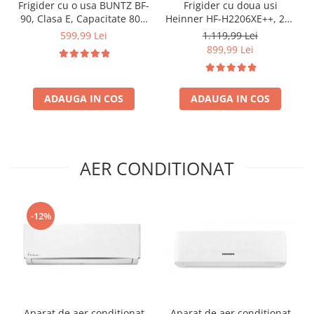
Frigider cu o usa BUNTZ BF-
Frigider cu doua usi
90, Clasa E, Capacitate 80L,
Heinner HF-H2206XE++, 206
Iluminare interioara,
l, Clasa E, lumina LED, 3
599,99 Lei
1.119,99 Lei
Compartiment gheata, H 83
rafturi de sticla, H 143 cm,
899,99 Lei
cm, Alb
Inox
ADAUGA IN COS
ADAUGA IN COS
AER CONDITIONAT
-12%
Aparat de aer conditionat
Aparat de aer conditionat