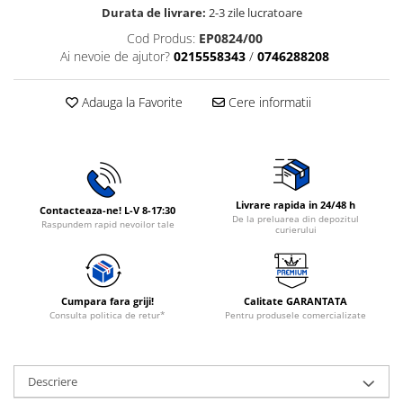
Durata de livrare:
2-3 zile lucratoare
Rasnite de cafea
Ustensile gatit
Cod Produs:
EP0824/00
Fierbatoare de apa
Vesela
Ai nevoie de ajutor?
0215558343
/
0746288208
Cafea
Aparate de curatat cu abur
Adauga la Favorite
Cere informatii
Produse pentru par
Perii rotative
Perii cu aer cald.
Perii de par electrice
Livrare rapida in 24/48 h
Contacteaza-ne! L-V 8-17:30
Ingrijire personala
De la preluarea din depozitul
Raspundem rapid nevoilor tale
curierului
Masini de tuns si barbierit
Uscatoare de par
Masini de tuns parul
Cumpara fara griji!
Calitate GARANTATA
Periute de dinti electrice
Consulta politica de retur*
Pentru produsele comercializate
Placi de indreptat parul
Epilatoare
Descriere
Ondulatoare de par