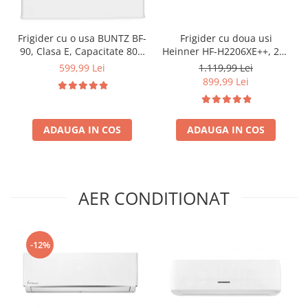
Frigider cu o usa BUNTZ BF-
Frigider cu doua usi
90, Clasa E, Capacitate 80L,
Heinner HF-H2206XE++, 206
Iluminare interioara,
l, Clasa E, lumina LED, 3
599,99 Lei
1.119,99 Lei
Compartiment gheata, H 83
rafturi de sticla, H 143 cm,
899,99 Lei
cm, Alb
Inox
ADAUGA IN COS
ADAUGA IN COS
AER CONDITIONAT
-12%