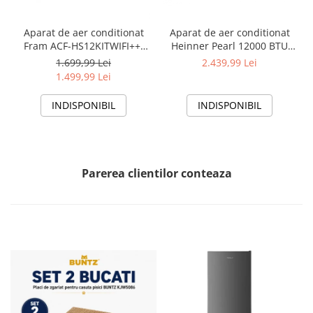
Aparat de aer conditionat
Aparat de aer conditionat
Fram ACF-HS12KITWIFI++,
Heinner Pearl 12000 BTU
12000 BTU, Wifi, Kit
Wi-Fi, Clasa A+++/A+++, AI
1.699,99 Lei
2.439,99 Lei
instalare inclus, Functie
Smart, functie Follow/Avoid
1.499,99 Lei
Sleep, Clasa A++
you, HAC-HS12EYEWIFI+++,
alb
INDISPONIBIL
INDISPONIBIL
Parerea clientilor conteaza