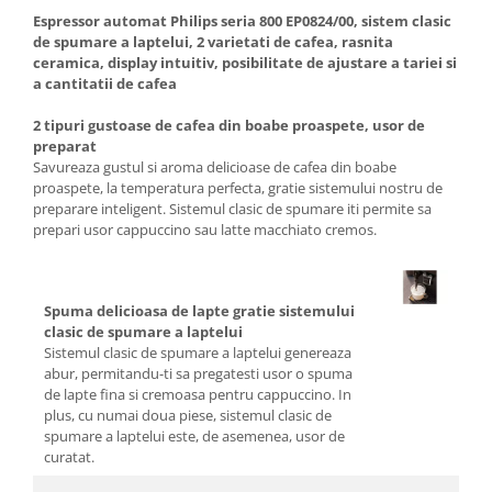
Ingriire tesaturi
Espressor automat Philips seria 800 EP0824/00, sistem clasic
Masini de tuns si barbierit
de spumare a laptelui, 2 varietati de cafea, rasnita
Aparate de calcat cu aburi.
ceramica, display intuitiv, posibilitate de ajustare a tariei si
a cantitatii de cafea
Aparate de masaj
Pile electrice
2 tipuri gustoase de cafea din boabe proaspete, usor de
preparat
Rezerve
Savureaza gustul si aroma delicioase de cafea din boabe
Accesorii aspiratoare
proaspete, la temperatura perfecta, gratie sistemului nostru de
preparare inteligent. Sistemul clasic de spumare iti permite sa
Accesorii electrocasnice mici
prepari usor cappuccino sau latte macchiato cremos.
Aparate de vidat
Accesorii
Masini de cusut
Spuma delicioasa de lapte gratie sistemului
clasic de spumare a laptelui
Masini de facut cuburi de gheata
Sistemul clasic de spumare a laptelui genereaza
abur, permitandu-ti sa pregatesti usor o spuma
de lapte fina si cremoasa pentru cappuccino. In
plus, cu numai doua piese, sistemul clasic de
spumare a laptelui este, de asemenea, usor de
curatat.