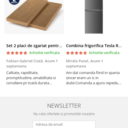
Set 2 placi de zgariat pentru casuta pisici BUNTZ KJW5086, compatibile cu casuta 59 x 28.5 x 35 cm
Combina frigorifica Tesla RC2600HXE, 262 l, Clasa E, Iluminare LED, dezghetare automata frigider, H 180 cm, Inox
Achizitie verificata
Achizitie verificata
Fabian Gabriel Ciută,
Acum 1
Mirela Pasol,
Acum 1
T
saptamana
saptamana
s
Calitate, rapiditate,
Am dat comanda fiind in spania
P
promptitudine, amabilitate si
sincer eram un ic in
consiliere pt toată durata
dubii.Comanda a ajuns repede,in
comenzii... recomand din toată
stare buna iar doamna care ne-a
inima ...
adus comanda super de
treaba,va multumesc pentru
rapiditate si
NEWSLETTER
amabilitate,RECOMAND 100%
Nu rata ofertele si promotiile noastre