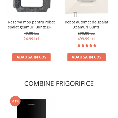
Rezerva mop pentru robot
Robot automat de spalat
spalat geamuri Buntz BRC-
geamuri Buntz
J2
WindowGlow BRC-J2–
49,99 Lei
599,99 Lei
Putere de 72W, 2500Pa,
24,99 Lei
499,99 Lei
tehnologie duala de
pulverizare, sistem anti-
urme și control inteligent,
ADAUGA IN COS
ADAUGA IN COS
Alb
COMBINE FRIGORIFICE
-11%