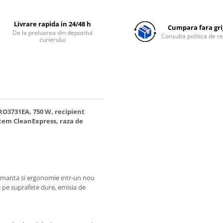
Livrare rapida in 24/48 h
Cumpara fara grij
De la preluarea din depozitul
Consulta politica de r
curierului
RO3731EA, 750 W, recipient
sistem CleanExpress, raza de
rmanta si ergonomie intr-un nou
 pe suprafete dure, emisia de