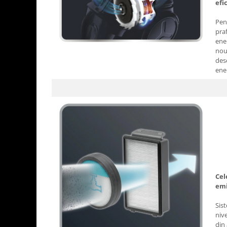
efi
Pen
praf
ener
nou
des
ene
Cel
emi
Sis
nive
din 