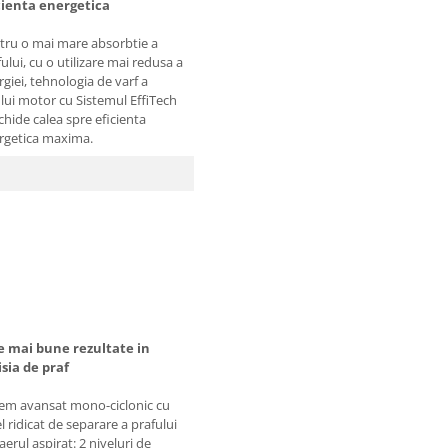
cienta energetica
tru o mai mare absorbtie a
ului, cu o utilizare mai redusa a
giei, tehnologia de varf a
lui motor cu Sistemul EffiTech
chide calea spre eficienta
rgetica maxima.
e mai bune rezultate in
sia de praf
tem avansat mono-ciclonic cu
l ridicat de separare a prafului
aerul aspirat: 2 niveluri de