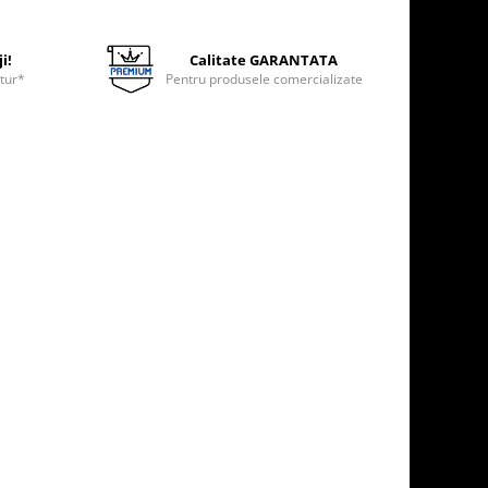
i!
Calitate GARANTATA
etur*
Pentru produsele comercializate