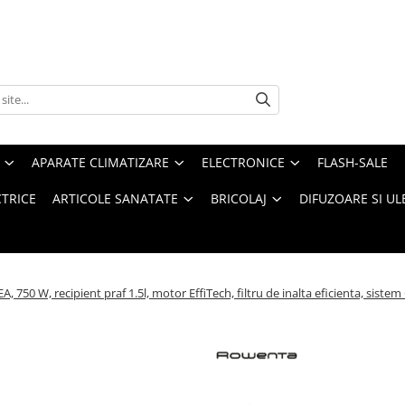
APARATE CLIMATIZARE
ELECTRONICE
FLASH-SALE
CTRICE
ARTICOLE SANATATE
BRICOLAJ
DIFUZOARE SI UL
50 W, recipient praf 1.5l, motor EffiTech, filtru de inalta eficienta, siste