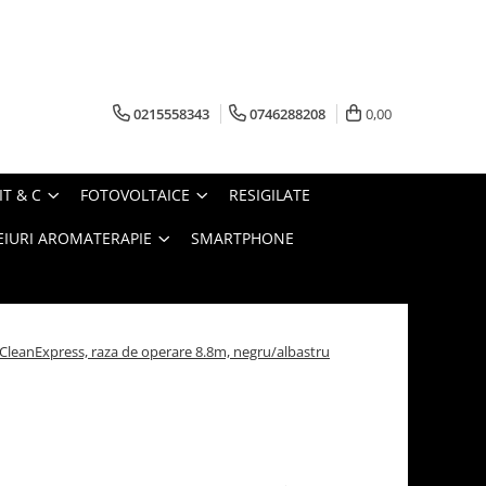
0215558343
0746288208
0,00
IT & C
FOTOVOLTAICE
RESIGILATE
EIURI AROMATERAPIE
SMARTPHONE
m CleanExpress, raza de operare 8.8m, negru/albastru