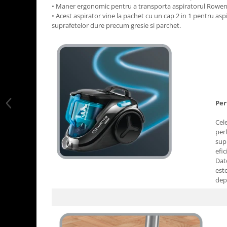
• Maner ergonomic pentru a transporta aspiratorul Rowent
• Acest aspirator vine la pachet cu un cap 2 in 1 pentru aspi
suprafetelor dure precum gresie si parchet.
Per
Cel
per
supr
efic
Dat
este
dep