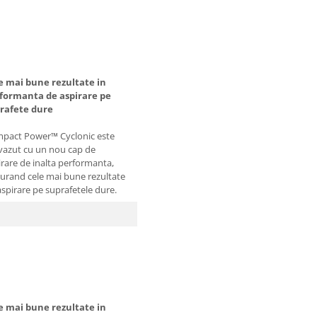
e mai bune rezultate in
formanta de aspirare pe
rafete dure
pact Power™ Cyclonic este
vazut cu un nou cap de
irare de inalta performanta,
gurand cele mai bune rezultate
aspirare pe suprafetele dure.
e mai bune rezultate in