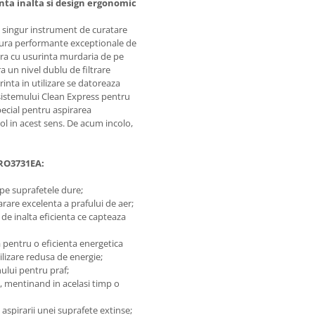
nta inalta si design ergonomic
n singur instrument de curatare
gura performante exceptionale de
ura cu usurinta murdaria de pe
 un nivel dublu de filtrare
rinta in utilizare se datoreaza
sistemului Clean Express pentru
pecial pentru aspirarea
ol in acest sens. De acum incolo,
 RO3731EA:
 pe suprafetele dure;
rare excelenta a prafului de aer;
i de inalta eficienta ce capteaza
 pentru o eficienta energetica
ilizare redusa de energie;
ului pentru praf;
, mentinand in acelasi timp o
aspirarii unei suprafete extinse;