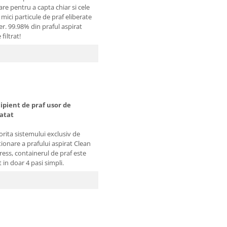
rare pentru a capta chiar si cele
mici particule de praf eliberate
er. 99.98% din praful aspirat
 filtrat!
ipient de praf usor de
atat
orita sistemului exclusiv de
tionare a prafului aspirat Clean
ress, containerul de praf este
t in doar 4 pasi simpli.