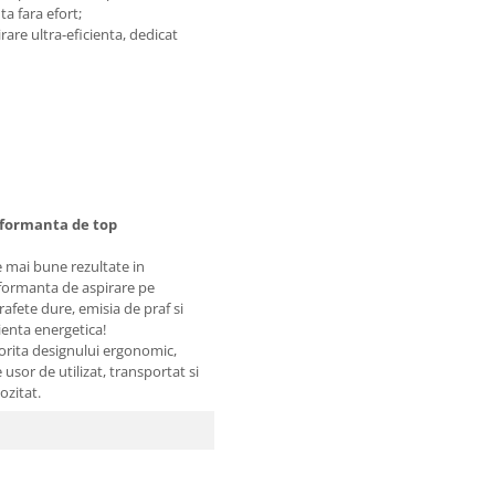
a fara efort;
rare ultra-eficienta, dedicat
formanta de top
e mai bune rezultate in
formanta de aspirare pe
afete dure, emisia de praf si
ienta energetica!
orita designului ergonomic,
 usor de utilizat, transportat si
ozitat.