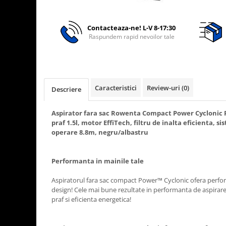
Rasnite de cafea
Ustensile gatit
Fierbatoare de apa
Contacteaza-ne! L-V 8-17:30
Vesela
Aparate de curatat cu abur
Raspundem rapid nevoilor tale
Produse pentru par
Perii rotative
Ingrijire personala
Caracteristici
Review-uri
(0)
Descriere
Masini de tuns si barbierit
Uscatoare de par
Aspirator fara sac Rowenta Compact Power Cyclonic 
praf 1.5l, motor EffiTech, filtru de inalta eficienta, 
Masini de tuns parul
operare 8.8m, negru/albastru
Periute de dinti electrice
Placi de indreptat parul
Performanta in mainile tale
Epilatoare
Masini de tuns si barbierit
Aspiratorul fara sac compact Power™ Cyclonic ofera perfo
Aparate de calcat cu aburi.
design! Cele mai bune rezultate in performanta de aspirare
praf si eficienta energetica!
Aparate de masaj
Accesorii aspiratoare