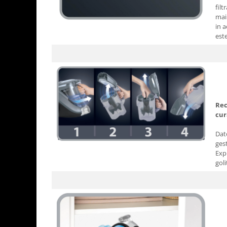
filt
mai 
in a
este
Rec
cur
Dat
ges
Exp
goli