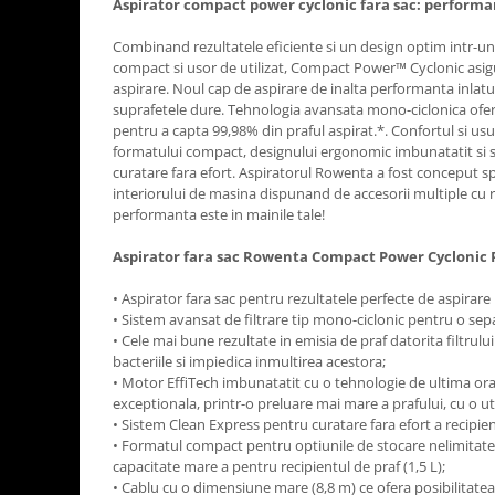
Aspirator compact power cyclonic fara sac: performa
Aparate de vidat
Accesorii
Combinand rezultatele eficiente si un design optim intr-u
compact si usor de utilizat, Compact Power™ Cyclonic asi
aspirare. Noul cap de aspirare de inalta performanta inlat
suprafetele dure. Tehnologia avansata mono-ciclonica ofera
pentru a capta 99,98% din praful aspirat.*. Confortul si usu
formatului compact, designului ergonomic imbunatatit si 
curatare fara efort. Aspiratorul Rowenta a fost conceput s
interiorului de masina dispunand de accesorii multiple cu r
performanta este in mainile tale!
Aspirator fara sac Rowenta Compact Power Cyclonic
• Aspirator fara sac pentru rezultatele perfecte de aspirare
• Sistem avansat de filtrare tip mono-ciclonic pentru o sepa
• Cele mai bune rezultate in emisia de praf datorita filtrulu
bacteriile si impiedica inmultirea acestora;
• Motor EffiTech imbunatatit cu o tehnologie de ultima ora
exceptionala, printr-o preluare mai mare a prafului, cu o ut
• Sistem Clean Express pentru curatare fara efort a recipien
• Formatul compact pentru optiunile de stocare nelimitate
capacitate mare a pentru recipientul de praf (1,5 L);
• Cablu cu o dimensiune mare (8,8 m) ce ofera posibilitatea 