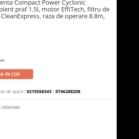
wenta Compact Power Cyclonic
ent praf 1.5l, motor EffiTech, filtru de
em CleanExpress, raza de operare 8.8m,
are
A IN COS
oie de ajutor?
0215558343
/
0746288208
informatii