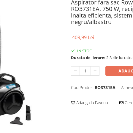
Aspirator fara sac Ro
RO3731EA, 750 W, recipi
inalta eficienta, sist
negru/albastru
409,99 Lei
IN STOC
Durata de livrare:
2-3 zile lucrato
ADAUG
Cod Produs:
RO3731EA
Ai nev
Adauga la Favorite
Cere 