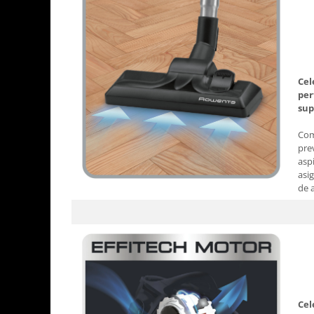
Cel
per
sup
Com
pre
asp
asi
de 
Cel