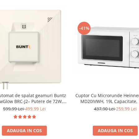
-41%
Cuptor Cu Microrunde Heinne
utomat de spalat geamuri Buntz
MD20IVWH, 19L Capacitate,
Glow BRC-J2– Putere de 72W,
Putere, Timer, 5 Trepte De Put
00Pa, tehnologie duala de
437,90 Lei
259,99 Lei
599,99 Lei
499,99 Lei
are, sistem anti-urme și control
inteligent, Alb
ADAUGA IN COS
ADAUGA IN COS