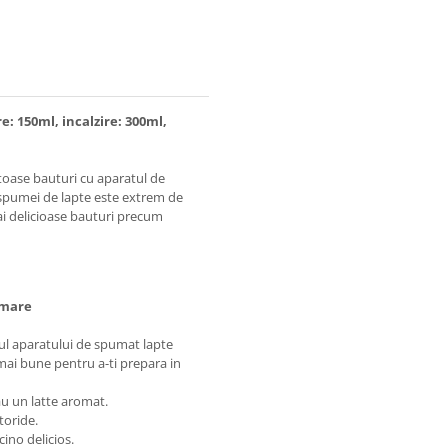
 150ml, incalzire: 300ml,
stoase bauturi cu aparatul de
pumei de lapte este extrem de
mai delicioase bauturi precum
pumare
ul aparatului de spumat lapte
ai bune pentru a-ti prepara in
au un latte aromat.
 toride.
ino delicios.