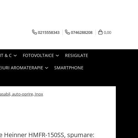
0215558343
0746288208
0,00
IT & C
FOTOVOLTAICE
RESIGILATE
EIURI AROMATERAPIE
SMARTPHONE
sabil, auto-oprire, Inox
te Heinner HMFR-150SS, spumare: