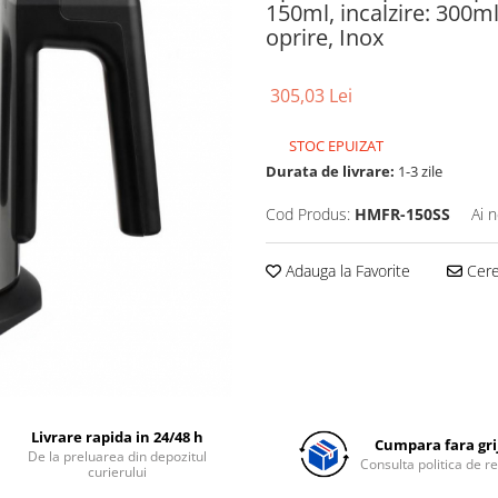
150ml, incalzire: 300ml
oprire, Inox
305,03 Lei
STOC EPUIZAT
Durata de livrare:
1-3 zile
Cod Produs:
HMFR-150SS
Ai 
Adauga la Favorite
Cere 
Livrare rapida in 24/48 h
Cumpara fara grij
De la preluarea din depozitul
Consulta politica de r
curierului