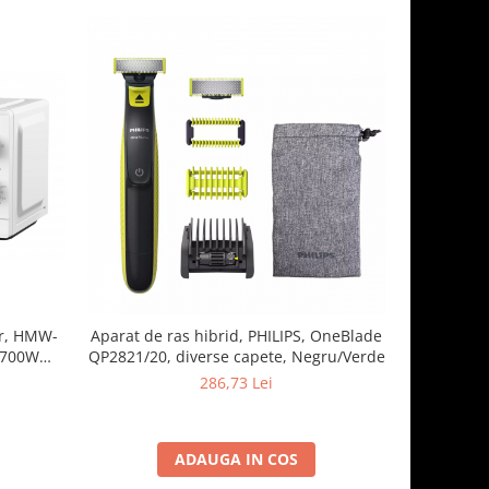
r, HMW-
Aparat de ras hibrid, PHILIPS, OneBlade
Friteuz
 700W
QP2821/20, diverse capete, Negru/Verde
capacita
ere, Alb
286,73 Lei
ADAUGA IN COS