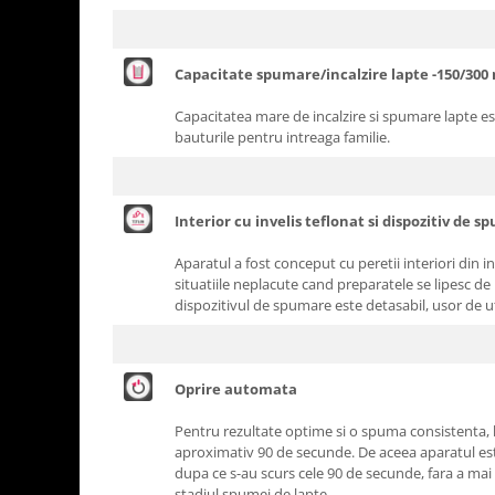
Ingriire tesaturi
Masini de tuns si barbierit
Aparate de calcat cu aburi.
Capacitate spumare/incalzire lapte -150/300
Aparate de masaj
Capacitatea mare de incalzire si spumare lapte es
Pile electrice
bauturile pentru intreaga familie.
Rezerve
Accesorii aspiratoare
Accesorii electrocasnice mici
Interior cu invelis teflonat si dispozitiv de 
Aparate de vidat
Aparatul a fost conceput cu peretii interiori din i
Accesorii
situatiile neplacute cand preparatele se lipesc de 
dispozitivul de spumare este detasabil, usor de uti
Masini de cusut
Masini de facut cuburi de gheata
Oprire automata
Pentru rezultate optime si o spuma consistenta,
aproximativ 90 de secunde. De aceea aparatul es
dupa ce s-au scurs cele 90 de secunde, fara a mai
stadiul spumei de lapte