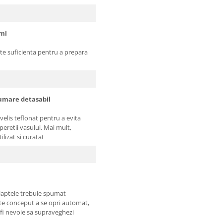
 ml
te suficienta pentru a prepara
spumare detasabil
nvelis teflonat pentru a evita
peretii vasului. Mai mult,
lizat si curatat
 laptele trebuie spumat
te conceput a se opri automat,
 fi nevoie sa supraveghezi