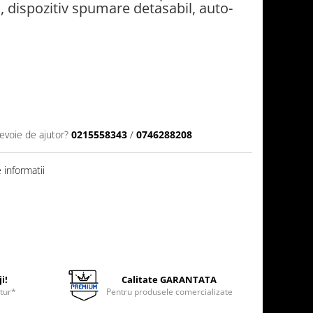
, dispozitiv spumare detasabil, auto-
nevoie de ajutor?
0215558343
/
0746288208
informatii
i!
Calitate GARANTATA
etur*
Pentru produsele comercializate