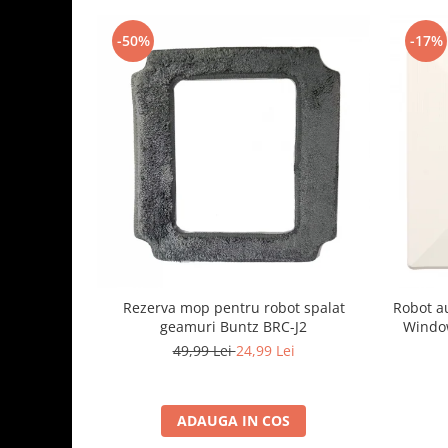
-50%
-17%
Rezerva mop pentru robot spalat
Robot a
geamuri Buntz BRC-J2
Window
25
49,99 Lei
24,99 Lei
pulveriz
ADAUGA IN COS