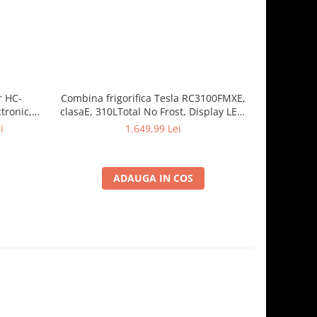
r HC-
Combina frigorifica Tesla RC3100FMXE,
Combina f
tronic,
clasaE, 310LTotal No Frost, Display LED,
262 l
Clasa E, H
H188, Inox
dezghetare
i
1.649,99 Lei
1.
ADAUGA IN COS