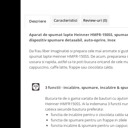
Rasnite de cafea
Ustensile gatit
Fierbatoare de apa
Vesela
Caracteristici
Review-uri
(0)
Cafea
Descriere
Aparate de curatat cu abur
Aparat de spumat lapte Heinner HMFR-150SS, spumare:
Produse pentru par
dispozitiv spumare detasabil, auto-oprire, Inox
Perii rotative
Da frau liber imaginatiei si prepara cele mai aromate si gu
Perii cu aer cald.
spumat lapte Heinner HMFR-150SS. De acum, prepararea s
Perii de par electrice
usoara si rapida, astfel ca te poti bucura oricand de cele 
cappuccino, caffe latte, frappe sau ciocolata calda.
Ingrijire personala
Masini de tuns si barbierit
Uscatoare de par
3 functii - incalzire, spumare, incalzire & s
Masini de tuns parul
Bucura-te de o gama variata de bauturi cu ajutor
Periute de dinti electrice
Heinner HMFR150SS. Ai la indemana 3 functii num
Placi de indreptat parul
cateva secunde bautura preferata:
Epilatoare
functia de incalzire pentru o ciocolata calda s
functia de spumare pentru un frappe in zilele
Ondulatoare de par
functia incalzire & spumare pentru un cappucc