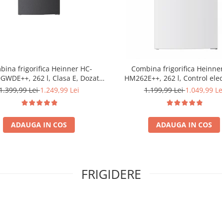
ina frigorifica Heinner HC-
Combina frigorifica Heinne
WDE++, 262 l, Clasa E, Dozator
HM262E++, 262 l, Control elec
 Control electronic cu termostat
Iluminare LED, Usi reversibile, 
1.399,99 Lei
1.249,99 Lei
1.199,99 Lei
1.049,99 Le
, Lumina LED, 3 rafturi din sticla
180 cm, Alb
der, 3 sertare congelator, Usa
reversibila
ADAUGA IN COS
ADAUGA IN COS
FRIGIDERE