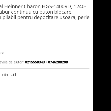
ical Heinner Charon HGS-1400RD, 1240-
 abur continuu cu buton blocare,
n pliabil pentru depozitare usoara, perie
are
evoie de ajutor?
0215558343
/
0746288208
informatii