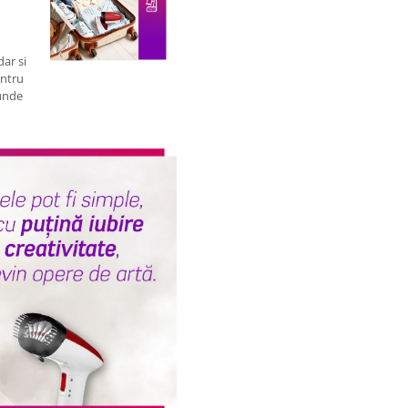
ar si
entru
iunde