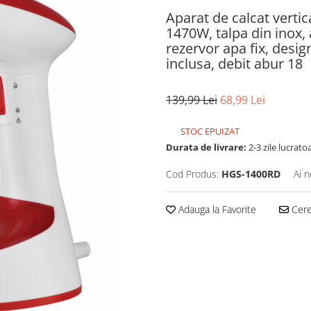
Aparat de calcat vert
1470W, talpa din inox,
rezervor apa fix, desig
inclusa, debit abur 18
139,99 Lei
68,99 Lei
STOC EPUIZAT
Durata de livrare:
2-3 zile lucrato
Cod Produs:
HGS-1400RD
Ai n
Adauga la Favorite
Cere 