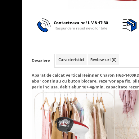
Rasnite de cafea
Ustensile gatit
Fierbatoare de apa
Vesela
Aparate de curatat cu abur
Contacteaza-ne! L-V 8-17:30
Raspundem rapid nevoilor tale
Produse pentru par
Perii rotative
Ingrijire personala
Masini de tuns si barbierit
Caracteristici
Review-uri
(0)
Descriere
Uscatoare de par
Aparat de calcat vertical Heinner Charon HGS-1400RD,
Masini de tuns parul
abur continuu cu buton blocare, rezervor apa fix, pli
Periute de dinti electrice
perie inclusa, debit abur 18+-4g/min, capacitate reze
Placi de indreptat parul
Epilatoare
Masini de tuns si barbierit
Aparate de calcat cu aburi.
Aparate de masaj
Accesorii aspiratoare