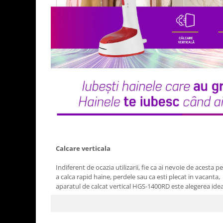
Aparate de vidat
Accesorii
Calcare verticala
Indiferent de ocazia utilizarii, fie ca ai nevoie de acesta p
a calca rapid haine, perdele sau ca esti plecat in vacanta,
aparatul de calcat vertical HGS-1400RD este alegerea ide