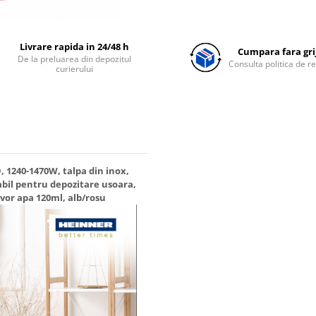
Livrare rapida in 24/48 h
Cumpara fara grij
De la preluarea din depozitul
Consulta politica de r
curierului
 1240-1470W, talpa din inox,
abil pentru depozitare usoara,
rvor apa 120ml, alb/rosu