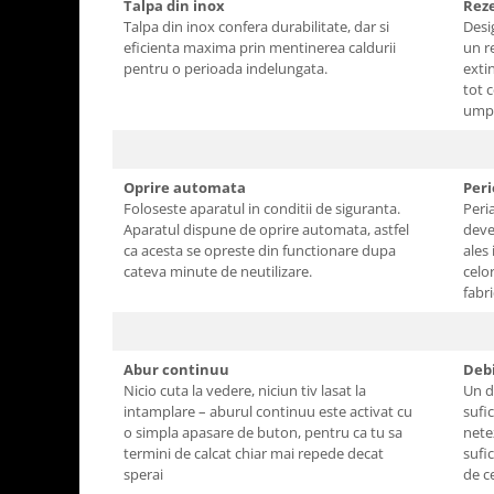
Talpa din inox
Reze
Talpa din inox confera durabilitate, dar si
Desi
eficienta maxima prin mentinerea caldurii
un r
pentru o perioada indelungata.
exti
tot 
umpl
Oprire automata
Peri
Foloseste aparatul in conditii de siguranta.
Peri
Aparatul dispune de oprire automata, astfel
deve
ca acesta se opreste din functionare dupa
ales 
cateva minute de neutilizare.
celo
fabr
Abur continuu
Debi
Nicio cuta la vedere, niciun tiv lasat la
Un d
intamplare – aburul continuu este activat cu
sufi
o simpla apasare de buton, pentru ca tu sa
netez
termini de calcat chiar mai repede decat
sufic
sperai
de c