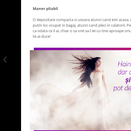
Maner pliabil
O depozitare compacta si usoara atunci cand esti acasa, d
putin loc ocupat in bagaj, atunci cand pleci in calatorii. P
ca odata ce il ai, chiar o sa vrei sa-l iei cu tine aproape or
te-ai duce!