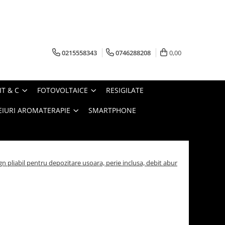
0215558343
0746288208
0,00
IT & C
FOTOVOLTAICE
RESIGILATE
EIURI AROMATERAPIE
SMARTPHONE
 pliabil pentru depozitare usoara, perie inclusa, debit abur