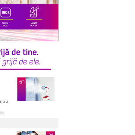
entru
ala.