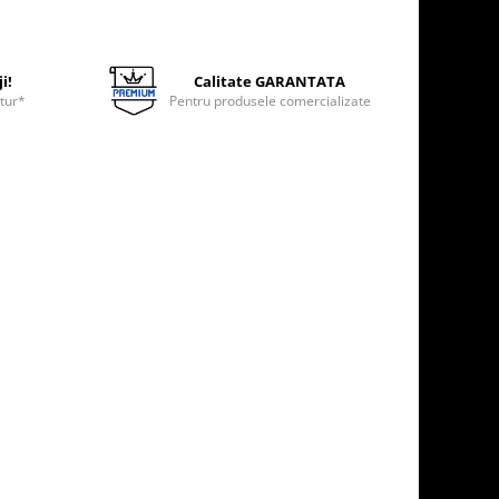
i!
Calitate GARANTATA
etur*
Pentru produsele comercializate