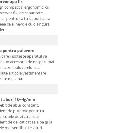
rvor apa fix
gn compact si ergonomic, cu
ezervor fix, de capacitate
nsa, pentru ca tu sa poti calca
ceea ce ai nevoie cu o singura
ere.
e pentru pulovere
a care insoteste aparatul va
ni un accesoriu de nelipsit, mai
in cazul puloverelor si al
rlalte articole vestimentare
icate din lana.
t abur: 18+-4g/min
ebit de abur constant,
cient de puternic pentru a
i cutele de zi cu zi, dar
ient de delicat cat sa aiba grija
ele mai sensibile tesaturi