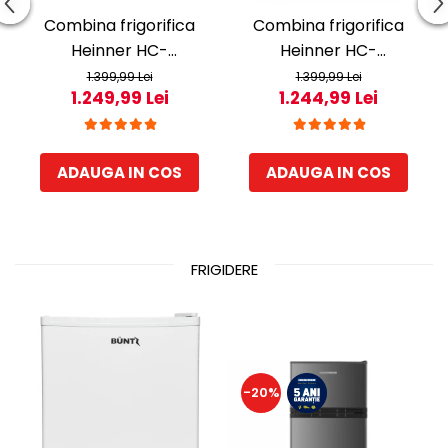
Combina frigorifica
Combina frigorifica
Heinner HC-
Heinner HC-
HM260DGWDE++, 262 l,
HM260BKWDE++, 260 l,
1.399,99 Lei
1.399,99 Lei
1.249,99 Lei
1.244,99 Lei
Clasa E, Dozator de apa,
Clasa E, Lumina LED,
Control electronic cu
Dozator de apa, Usi
termostat ajustabil,
reversibile Negru
ADAUGA IN COS
ADAUGA IN COS
Lumina LED, 3 rafturi din
sticla frigider, 3 sertare
congelator, Usa
reversibila
FRIGIDERE
-20%