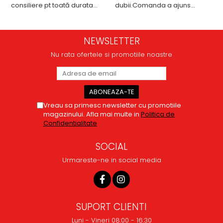
consiliere pt toată durata
dubii.Comanda a ajuns
comenzii... recomand din
repede,in stare buna iar
toată inima ...
doamna care ne-a adus
comanda super de treaba,va
NEWSLETTER
multumesc pentru rapiditate
si amabilitate,RECOMAND
Nu rata ofertele si promotiile noastre
100%
Vreau sa primesc newsletter cu promotiile
magazinului. Afla mai multe in
Politica de
Confidentialitate
SOCIAL
Urmareste-ne in social media
SUPORT CLIENTI
Luni - Vineri 08:00 - 16:30