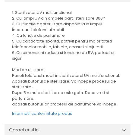
Aparate de vidat
Accesorii
1. Sterilizator UV multifunctional
2. Cu lampi UV din ambele parti, sterilizare 360°
3. Cu functie de sterilizare disponibila in timpul
incarcarii telefonului mobil
4. Cu functie de parfumare
5. Cu capacitate sporita, potrivit pentru majoritatea
telefoanelor mobile, tablete, ceasuri si bijuterii
6. Cu dimensiuni reduse si tensiune de 5V, portabil si
sigur
Mod de utilizare:
Puneti telefonul mobil in sterilizatorul UV multifunctional.
Apasati butonul de sterilizare. Va incepe procesul de
sterilizare.
Dupa 5 minute sterilizarea este gata. Daca vreti si
parfumare,
apasati butonul iar procesul de parfumare va incepe
.
Informatii conformitate produs
Caracteristici