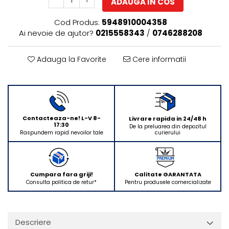
ADAUGA IN COS
Rasnite de cafea
Ustensile gatit
Cod Produs:
5948910004358
Fierbatoare de apa
Vesela
Ai nevoie de ajutor?
0215558343
/
0746288208
Aparate de curatat cu abur
Produse pentru par
Adauga la Favorite
Cere informatii
Perii rotative
Ingrijire personala
Masini de tuns si barbierit
Uscatoare de par
Contacteaza-ne! L-V 8-
Livrare rapida in 24/48 h
Masini de tuns parul
17:30
De la preluarea din depozitul
curierului
Raspundem rapid nevoilor tale
Periute de dinti electrice
Placi de indreptat parul
Epilatoare
Cumpara fara griji!
Calitate GARANTATA
Masini de tuns si barbierit
Consulta politica de retur*
Pentru produsele comercializate
Aparate de calcat cu aburi.
Aparate de masaj
Accesorii aspiratoare
Descriere