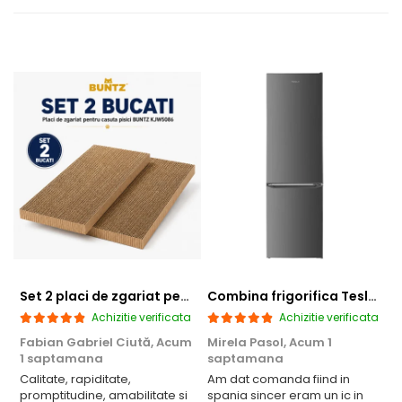
Set 2 placi de zgariat pentru casuta pisici BUNTZ KJW5086, compatibile cu casuta 59 x 28.5 x 35 cm
Combina frigorifica Tesla RC2600HXE, 262 l, Clasa E, Iluminare LED, dezghetare automata frigider, H 180 cm, Inox
Achizitie verificata
Achizitie verificata
Fabian Gabriel Ciută,
Acum
Mirela Pasol,
Acum 1
T
1 saptamana
saptamana
Calitate, rapiditate,
Am dat comanda fiind in
P
promptitudine, amabilitate si
spania sincer eram un ic in