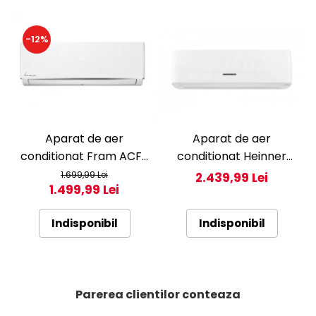
-12%
Aparat de aer
Aparat de aer
conditionat Fram ACF-
conditionat Heinner
HS12KITWIFI++, 12000
Pearl 12000 BTU Wi-Fi,
1.699,99 Lei
2.439,99 Lei
1.499,99 Lei
BTU, Wifi, Kit instalare
Clasa A+++/A+++, AI
inclus, Functie Sleep,
Smart, functie
Indisponibil
Indisponibil
Clasa A++
Follow/Avoid you, HAC-
HS12EYEWIFI+++, alb
Parerea clientilor conteaza