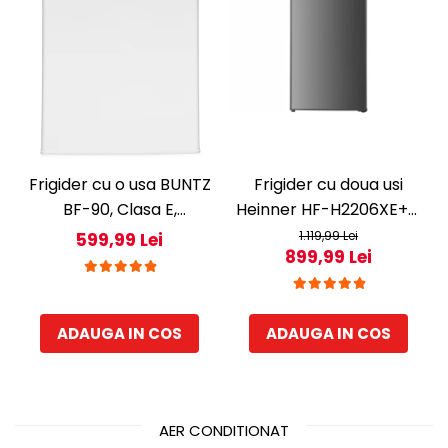
Frigider cu o usa BUNTZ
Frigider cu doua usi
BF-90, Clasa E,
Heinner HF-H2206XE++,
Capacitate 80L,
206 l, Clasa E, lumina
1.119,99 Lei
599,99 Lei
899,99 Lei
Iluminare interioara,
LED, 3 rafturi de sticla, H
Compartiment gheata,
143 cm, Inox
H 83 cm, Alb
ADAUGA IN COS
ADAUGA IN COS
AER CONDITIONAT