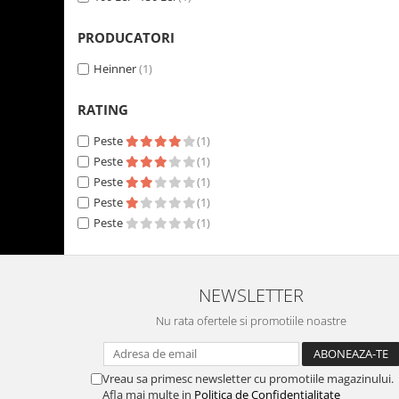
Rasnite de cafea
Ustensile gatit
PRODUCATORI
Fierbatoare de apa
Vesela
Cafea
Heinner
(1)
Aparate de curatat cu abur
RATING
Produse pentru par
Peste
(1)
Perii rotative
Peste
(1)
Perii cu aer cald.
Peste
(1)
Perii de par electrice
Peste
(1)
Ingrijire personala
Peste
(1)
Masini de tuns si barbierit
Uscatoare de par
Masini de tuns parul
NEWSLETTER
Periute de dinti electrice
Nu rata ofertele si promotiile noastre
Placi de indreptat parul
Epilatoare
Vreau sa primesc newsletter cu promotiile magazinului.
Ondulatoare de par
Afla mai multe in
Politica de Confidentialitate