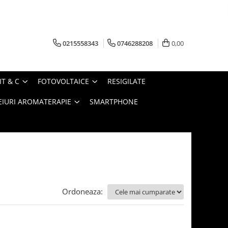
0215558343
0746288208
0,00
IT & C
FOTOVOLTAICE
RESIGILATE
EIURI AROMATERAPIE
SMARTPHONE
Ordoneaza: