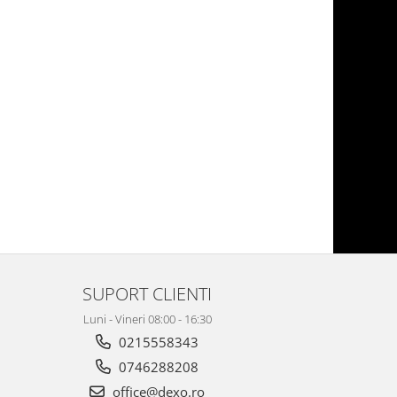
SUPORT CLIENTI
Luni - Vineri 08:00 - 16:30
0215558343
0746288208
office@dexo.ro