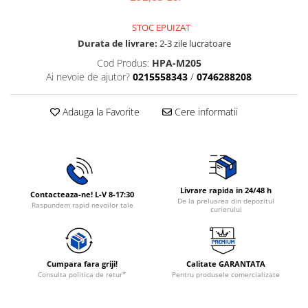
Rasnite de cafea
Ustensile gatit
STOC EPUIZAT
Fierbatoare de apa
Vesela
Durata de livrare:
2-3 zile lucratoare
Aparate de curatat cu abur
Cod Produs:
HPA-M205
Produse pentru par
Ai nevoie de ajutor?
0215558343
/
0746288208
Perii rotative
Ingrijire personala
Adauga la Favorite
Cere informatii
Masini de tuns si barbierit
Uscatoare de par
Masini de tuns parul
Periute de dinti electrice
Livrare rapida in 24/48 h
Contacteaza-ne! L-V 8-17:30
De la preluarea din depozitul
Placi de indreptat parul
Raspundem rapid nevoilor tale
curierului
Epilatoare
Masini de tuns si barbierit
Aparate de calcat cu aburi.
Cumpara fara griji!
Calitate GARANTATA
Aparate de masaj
Consulta politica de retur*
Pentru produsele comercializate
Accesorii aspiratoare