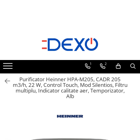
Electrocasnice mari
Electrocasnice mici
Aparate climatizare
Electronice
IT & C
Fotovoltaice
Casa & Gradina
Petshop
Articole Sanatate
Bricolaj
Difuzoare si uleiuri aromaterapie
Sport & Hobby
Aparate frigorifice
Cantare corporale
Aer conditionat
Televizoare si home cinema
Telefoane mobile
Invertoare
Sport & Activitati in aer liber
Custi
Sterilizatoare
Masini de gaurit
Difuzoare de arome
Biciclete
Combine Frigorifice
Fiare de calcat
Boilere
Televizoare
Accesorii telefoane
Kit Fotovoltaic
Role
Uleiuri esentiale
Suporti telefoane
Frigidere
Home cinema
Periferice IT
Aparate pentru stropit gradina.
Figurine
Preparare alimente
Aeroterme
Panouri Fotovoltaice
Side by side
Soundbar
Selfie stick--uri
Bacanie
Jucarii de plus
Roboti de bucatarie
Calorifere si radiatoare electrice
1
2
Lazi frigorifice
Suporti tv
Routere wireless
Tocatoare
Balansoare si Hamace
Jucarii interactive
Ventilatoare
Congelatoare
Casti audio
Purificator Heinner HPA-M205, CADR 205
Feliatoare
Huse Telefon
Bucatarie & Servire
Masinute
Purificatoare
Masini de gheata
m3/h, 22 W, Control Touch, Mod Silentios, Filtru
Boxe
Cantare de bucatarie
Incarcatoare auto
multiplu, Indicator calitate aer, Temporizator,
Accesorii mancare bebelusi
Mese tenis
Umidificatoare
Vitrine frigorifice
Blendere
Boxe Portabile
Alb
Suporti Telefon
Forme cuburi de gheata
Papusi
Cuptoare Electrice
Mixere
Camere web
Paie
Suport auto
Scutere electrice
Masini de spalat
Aparate de gatit
Modulatoare
Tacamuri si seturi
Tricicle electrice
Masini de spalat rufe
Cuptoare cu microunde
Tavi servire
Masini de Spalat Semiautomate
Trotinete electrice
Blendere si mixere
Tirbusoane si dopuri
Masini de spalat vase
Grilluri
Decoratiuni si ornamente pentru