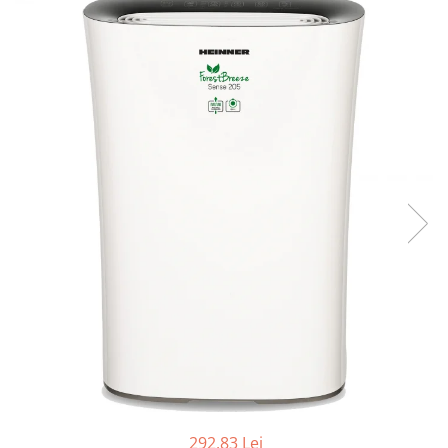
Accesorii masini de spalat
casa
Sandwich Maker
Uscatoare Rufe
Friteuze
Furtunuri gradinarit.
Incorporabile
Prajitoare de Paine
Jocuri constructie
Storcatoare
Aragazuri
Jocuri de societate
Multicookere
Plite
Jocuri Familie
Cuptoare electrice
Plite incorporabile
Jucarii
Aparate de facut clatite
Hote
Aparate de facut vafe
Jucarii
Hote incorporabile
Gratare electrice
Lego
Hote Insula
Masini de facut paine
Jucarii educative
Racitoare Vinuri
Masini de tocat
Lampi de veghe copii
Oale si cratite
Mobilier exterior
Oale sub presiune.
Piscina
Aspiratoare
Senzori gaz
Aparate cafea si ceai
Stiinta si experimente
Espressoare
292,83 Lei
Cafetiere
Trotinete