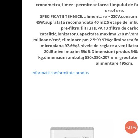
Aparate de vidat
cronometru,timer - permite setarea timpului de fu
ore,4 ore.
Accesorii
SPECIFICATII TEHNICE: alimentare ~ 230V;consum
45W;suprafata recomandata 40 m2;5 etape de imbuna
pre-filtru;filtru HEPA 13 ;filtru de carb
catalitic;ionizator.Capacitate maxima 218 m³/ora
milioane/cm³;eliminare pm 2.5:99.97%;eliminarea f
microbiana 97.6%;3 nivele de reglare a ventilato
20dB;nivel maxim 59dB;Dimensiuni produs 54
kg;dimensiuni ambalaj 580x380x207mm; greutate c
alimentare 195cm.
Informatii conformitate produs
-31%