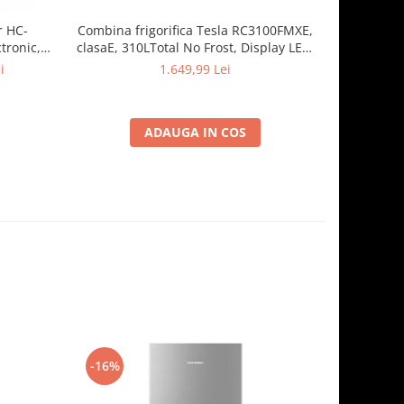
r HC-
Combina frigorifica Tesla RC3100FMXE,
Combina f
tronic,
clasaE, 310LTotal No Frost, Display LED,
262 l
Clasa E, H
H188, Inox
dezghetare
i
1.649,99 Lei
1.
ADAUGA IN COS
-16%