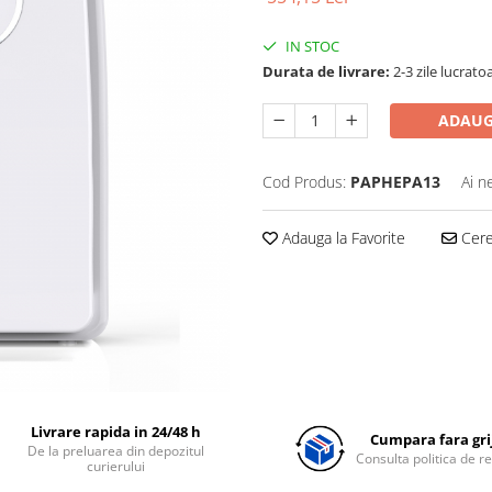
IN STOC
Durata de livrare:
2-3 zile lucrato
ADAUG
Cod Produs:
PAPHEPA13
Ai n
Adauga la Favorite
Cere 
Livrare rapida in 24/48 h
Cumpara fara grij
De la preluarea din depozitul
Consulta politica de r
curierului