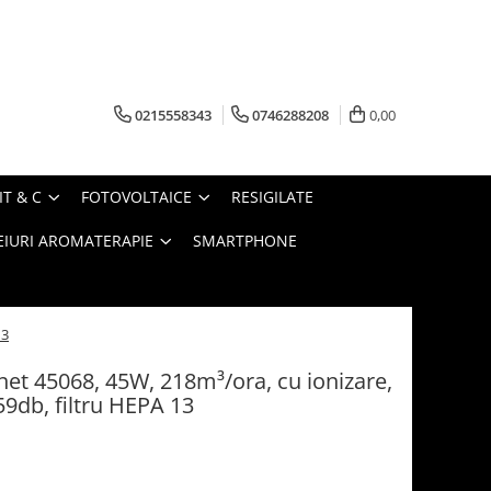
0215558343
0746288208
0,00
IT & C
FOTOVOLTAICE
RESIGILATE
EIURI AROMATERAPIE
SMARTPHONE
13
inet 45068, 45W, 218m³/ora, cu ionizare,
-59db, filtru HEPA 13