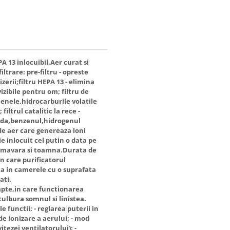
A 13 inlocuibil.Aer curat si
iltrare: pre-filtru - opreste
zerii;filtru HEPA 13 - elimina
vizibile pentru om; filtru de
enele,hidrocarburile volatile
iltrul catalitic la rece -
ida,benzenul,hidrogenul
de aer care genereaza ioni
ie inlocuit cel putin o data pe
primavara si toamna.Durata de
in care purificatorul
a in camerele cu o suprafata
ati.
apte,in care functionarea
ulbura somnul si linistea.
functii: - reglarea puterii in
de ionizare a aerului; - mod
ezei ventilatorului); -