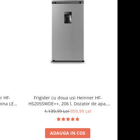
r HF-
Frigider cu doua usi Heinner HF-
Frigid
mina LED,
HS205SWDE++, 206 l, Dozator de apa,
HS205E++, 
, Negru
Iluminare LED, H 143.4 cm, Clasa E,
rafturi
1.139,99 Lei
959,99 Lei
Argintiu
ADAUGA IN COS