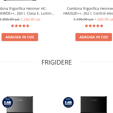
ina frigorifica Heinner HC-
Combina frigorifica Heinne
WDE++, 260 l, Clasa E, Lumina
HM262E++, 262 l, Control elec
ozator de apa, Usi reversibile
Iluminare LED, Usi reversibile, 
1.399,99 Lei
1.244,99 Lei
1.199,99 Lei
1.049,99 Le
Negru
180 cm, Alb
ADAUGA IN COS
ADAUGA IN COS
FRIGIDERE