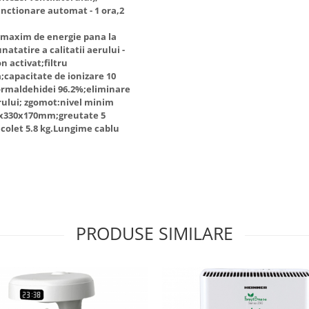
nctionare automat - 1 ora,2
 maxim de energie pana la
tatire a calitatii aerului -
on activat;filtru
;capacitate de ionizare 10
ormaldehidei 96.2%;eliminare
rului; zgomot:nivel minim
0x330x170mm;greutate 5
olet 5.8 kg.Lungime cablu
PRODUSE SIMILARE