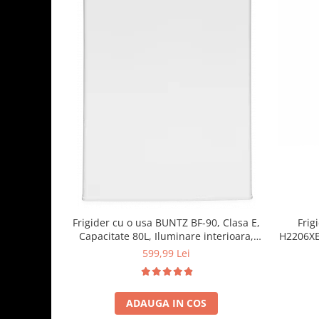
Frigider cu o usa BUNTZ BF-90, Clasa E,
Frig
Capacitate 80L, Iluminare interioara,
H2206XE+
Compartiment gheata, H 83 cm, Alb
raft
599,99 Lei
ADAUGA IN COS