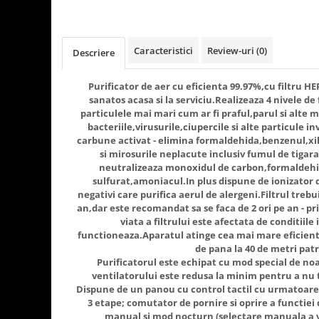
Rasnite de cafea
Ustensile gatit
Fierbatoare de apa
Vesela
Caracteristici
Review-uri
(0)
Aparate de curatat cu abur
Descriere
Produse pentru par
Purificator de aer cu eficienta 99.97%,cu filtru HEP
Perii rotative
sanatos acasa si la serviciu.Realizeaza 4 nivele de f
particulele mai mari cum ar fi praful,parul si alte mi
Ingrijire personala
bacteriile,virusurile,ciupercile si alte particule in
Masini de tuns si barbierit
carbune activat - elimina formaldehida,benzenul,xil
si mirosurile neplacute inclusiv fumul de tigara; f
Uscatoare de par
neutralizeaza monoxidul de carbon,formaldeh
Masini de tuns parul
sulfurat,amoniacul.In plus dispune de ionizator 
Periute de dinti electrice
negativi care purifica aerul de alergeni.Filtrul trebu
an,dar este recomandat sa se faca de 2 ori pe an - 
Placi de indreptat parul
viata a filtrului este afectata de conditiile 
Epilatoare
functioneaza.Aparatul atinge cea mai mare eficient
Masini de tuns si barbierit
de pana la 40 de metri patr
Purificatorul este echipat cu mod special de no
Aparate de calcat cu aburi.
ventilatorului este redusa la minim pentru a nu t
Aparate de masaj
Dispune de un panou cu control tactil cu urmatoarele 
3 etape; comutator de pornire si oprire a functiei 
Accesorii aspiratoare
manual si mod nocturn (selectare manuala a vit