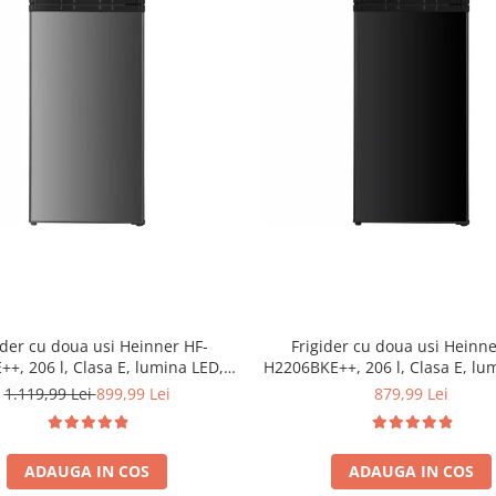
ider cu doua usi Heinner HF-
Frigider cu doua usi Heinne
+, 206 l, Clasa E, lumina LED, 3
H2206BKE++, 206 l, Clasa E, lu
uri de sticla, H 143 cm, Inox
3 rafturi de sticla, H 143 cm
1.119,99 Lei
899,99 Lei
879,99 Lei
ADAUGA IN COS
ADAUGA IN COS