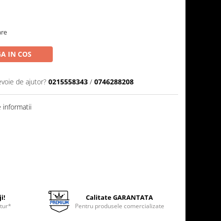
are
A IN COS
evoie de ajutor?
0215558343
/
0746288208
informatii
i!
Calitate GARANTATA
etur*
Pentru produsele comercializate