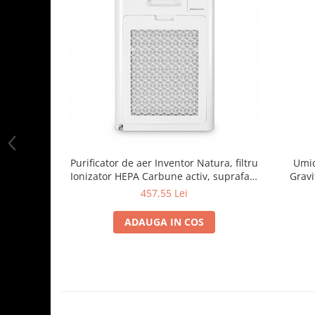
Purificator de aer Inventor Natura, filtru
Umid
Ionizator HEPA Carbune activ, suprafata
Gravi
acoperita 20 mp, timer, Sleep, alb
Silent
457,55 Lei
800ml, L
O
ADAUGA IN COS