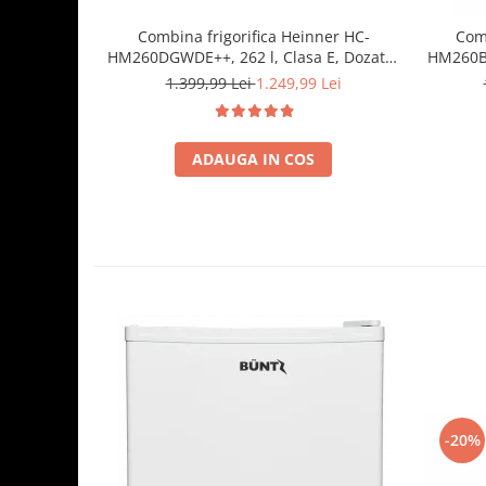
Combina frigorifica Heinner HC-
Comb
HM260DGWDE++, 262 l, Clasa E, Dozator
HM260BK
de apa, Control electronic cu termostat
LED, D
1.399,99 Lei
1.249,99 Lei
ajustabil, Lumina LED, 3 rafturi din sticla
frigider, 3 sertare congelator, Usa
reversibila
ADAUGA IN COS
-20%