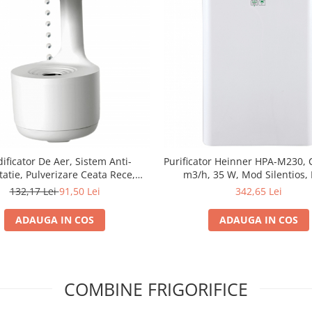
ificator De Aer, Sistem Anti-
Purificator Heinner HPA-M230,
tatie, Pulverizare Ceata Rece,
m3/h, 35 W, Mod Silentios, F
ios, Alimentare USB, Capacitate
multiplu, Indicator calitate
132,17 Lei
91,50 Lei
342,65 Lei
umina Ambientala, Afisaj Digital
Temporizator, Alb
ra, Oprire Automata, Alb
ADAUGA IN COS
ADAUGA IN COS
COMBINE FRIGORIFICE