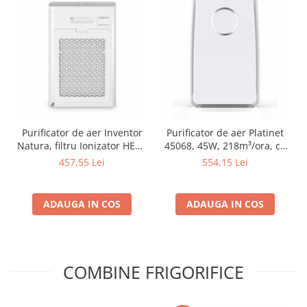
Purificator de aer Inventor
Purificator de aer Platinet
Natura, filtru Ionizator HEPA
45068, 45W, 218m³/ora, cu
Carbune activ, suprafata
ionizare, 4 nivele de filtrare,
457,55 Lei
554,15 Lei
acoperita 20 mp, timer,
20-59db, filtru HEPA 13
Sleep, alb
ADAUGA IN COS
ADAUGA IN COS
COMBINE FRIGORIFICE