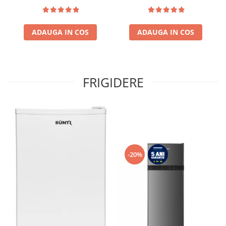
termostat ajustabil, Lumina
reversibile, Clasa E, H 180
LED, Usa reversibila, H 180
cm, Alb
cm, Gri antracit texturat
ADAUGA IN COS
ADAUGA IN COS
FRIGIDERE
-20%