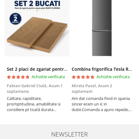
Set 2 placi de zgariat pentru casuta pisici BUNTZ KJW5086, compatibile cu casuta 59 x 28.5 x 35 cm
Combina frigorifica Tesla RC2600HXE, 262 l, Clasa E, Iluminare LED, dezghetare automata frigider, H 180 cm, Inox
Achizitie verificata
Achizitie verificata
Fabian Gabriel Ciută,
Acum 1
Mirela Pasol,
Acum 2
T
saptamana
saptamani
s
Calitate, rapiditate,
Am dat comanda fiind in spania
P
promptitudine, amabilitate si
sincer eram un ic in
consiliere pt toată durata
dubii.Comanda a ajuns repede,in
comenzii... recomand din toată
stare buna iar doamna care ne-a
inima ...
adus comanda super de
treaba,va multumesc pentru
rapiditate si
NEWSLETTER
amabilitate,RECOMAND 100%