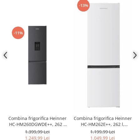
-13%
-11%
Combina frigorifica Heinner
Combina frigorifica Heinner
HC-HM260DGWDE++, 262 l,
HC-HM262E++, 262 l,
Clasa E, Dozator de apa,
Control electronic,
1.399,99 Lei
1.199,99 Lei
Control electronic cu
Iluminare LED, Usi
1.249,99 Lei
1.049,99 Lei