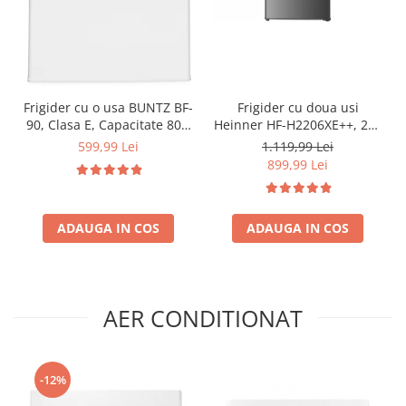
Frigider cu o usa BUNTZ BF-
Frigider cu doua usi
90, Clasa E, Capacitate 80L,
Heinner HF-H2206XE++, 206
Iluminare interioara,
l, Clasa E, lumina LED, 3
599,99 Lei
1.119,99 Lei
Compartiment gheata, H 83
rafturi de sticla, H 143 cm,
899,99 Lei
cm, Alb
Inox
ADAUGA IN COS
ADAUGA IN COS
AER CONDITIONAT
-12%