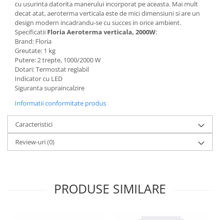
cu usurinta datorita manerului incorporat pe aceasta. Mai mult
Aparate de vidat
decat atat, aeroterma verticala este de mici dimensiuni si are un
Accesorii
design modern incadrandu-se cu succes in orice ambient.
Specificatii
Floria Aeroterma verticala, 2000W
:
Brand: Floria
Greutate: 1 kg
Putere: 2 trepte, 1000/2000 W
Dotari: Termostat reglabil
Indicator cu LED
Siguranta supraincalzire
Informatii conformitate produs
Caracteristici
Review-uri
(0)
PRODUSE SIMILARE