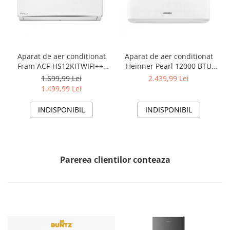
Aparat de aer conditionat
Aparat de aer conditionat
Fram ACF-HS12KITWIFI++,
Heinner Pearl 12000 BTU
12000 BTU, Wifi, Kit
Wi-Fi, Clasa A+++/A+++, AI
1.699,99 Lei
2.439,99 Lei
instalare inclus, Functie
Smart, functie Follow/Avoid
1.499,99 Lei
Sleep, Clasa A++
you, HAC-HS12EYEWIFI+++,
alb
INDISPONIBIL
INDISPONIBIL
Parerea clientilor conteaza