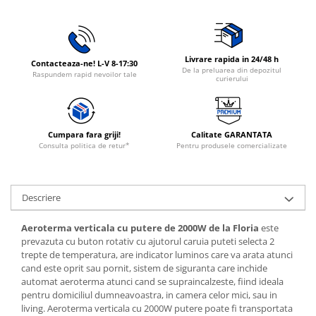
Rasnite de cafea
Ustensile gatit
Fierbatoare de apa
Vesela
Aparate de curatat cu abur
Livrare rapida in 24/48 h
Contacteaza-ne! L-V 8-17:30
De la preluarea din depozitul
Produse pentru par
Raspundem rapid nevoilor tale
curierului
Perii rotative
Ingrijire personala
Masini de tuns si barbierit
Cumpara fara griji!
Calitate GARANTATA
Consulta politica de retur*
Pentru produsele comercializate
Uscatoare de par
Masini de tuns parul
Periute de dinti electrice
Descriere
Placi de indreptat parul
Epilatoare
Aeroterma verticala cu putere de 2000W de la Floria
este
prevazuta cu buton rotativ cu ajutorul caruia puteti selecta 2
Masini de tuns si barbierit
trepte de temperatura, are indicator luminos care va arata atunci
Aparate de calcat cu aburi.
cand este oprit sau pornit, sistem de siguranta care inchide
automat aeroterma atunci cand se supraincalzeste, fiind ideala
Aparate de masaj
pentru domiciliul dumneavoastra, in camera celor mici, sau in
Accesorii aspiratoare
living. Aeroterma verticala cu 2000W putere poate fi transportata