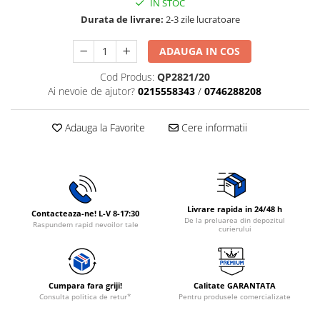
IN STOC
Rasnite de cafea
Durata de livrare:
2-3 zile lucratoare
Ustensile gatit
Fierbatoare de apa
Vesela
ADAUGA IN COS
Aparate de curatat cu abur
Produse pentru par
Cod Produs:
QP2821/20
Ai nevoie de ajutor?
0215558343
/
0746288208
Perii rotative
Ingrijire personala
Adauga la Favorite
Cere informatii
Masini de tuns si barbierit
Uscatoare de par
Masini de tuns parul
Periute de dinti electrice
Livrare rapida in 24/48 h
Placi de indreptat parul
Contacteaza-ne! L-V 8-17:30
De la preluarea din depozitul
Raspundem rapid nevoilor tale
Epilatoare
curierului
Masini de tuns si barbierit
Aparate de calcat cu aburi.
Aparate de masaj
Cumpara fara griji!
Calitate GARANTATA
Consulta politica de retur*
Pentru produsele comercializate
Accesorii aspiratoare