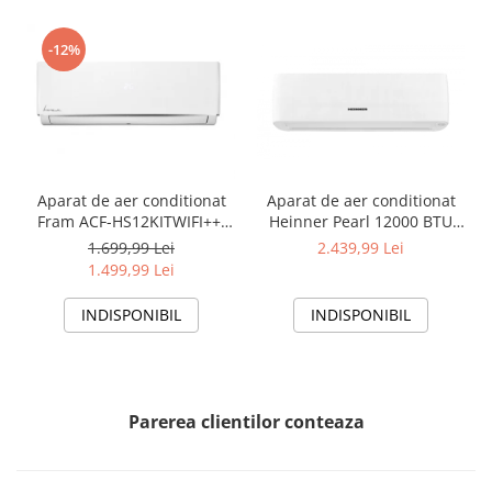
-12%
Aparat de aer conditionat
Aparat de aer conditionat
Fram ACF-HS12KITWIFI++,
Heinner Pearl 12000 BTU
12000 BTU, Wifi, Kit
Wi-Fi, Clasa A+++/A+++, AI
1.699,99 Lei
2.439,99 Lei
instalare inclus, Functie
Smart, functie Follow/Avoid
1.499,99 Lei
Sleep, Clasa A++
you, HAC-HS12EYEWIFI+++,
alb
INDISPONIBIL
INDISPONIBIL
Parerea clientilor conteaza