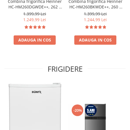
Combina frigorifica Heinner
Combina frigorifica Heinner
HC-HM260DGWDE++, 262 l,
HC-HM260BKWDE++, 260 l,
Clasa E, Dozator de apa,
Clasa E, Lumina LED,
1.399,99 Lei
1.399,99 Lei
Control electronic cu
Dozator de apa, Usi
1.249,99 Lei
1.244,99 Lei
termostat ajustabil, Lumina
reversibile Negru
LED, 3 rafturi din sticla
frigider, 3 sertare
congelator, Usa reversibila
ADAUGA IN COS
ADAUGA IN COS
FRIGIDERE
-20%