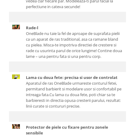
vedea clar fiecare par. Modeleaza-ti parul facial la
perfectiune in cateva secunde!
Rade-l
OneBlade nu taie la fel de aproape de suprafata pielii
ca un aparat de ras traditional, asa ca ramane bland
cu pielea. Misca-te impotriva directiei de crestere si
rade cu usurinta parul de orice lungime! Contine doua
lame – una pentru fata si una pentru corp.
Lama cu doua fete: precisa si usor de controlat
Aparatul de ras OneBlade urmareste conturul fetei,
permitand barbierit si modelare usor si confortabil pe
intreaga fata.Cu lama cu doua fete, poti chiar sa te
barbieresti in directia opusa cresterii parului, rezultat:
linii curate si contururi precise.
Protector de piele cu fixare pentru zonele
sensibile