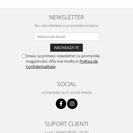
inima ...
adus comanda super de
treaba,va multumesc pentru
rapiditate si
NEWSLETTER
amabilitate,RECOMAND 100%
Nu rata ofertele si promotiile noastre
Vreau sa primesc newsletter cu promotiile
magazinului. Afla mai multe in
Politica de
Confidentialitate
SOCIAL
Urmareste-ne in social media
SUPORT CLIENTI
Luni - Vineri 08:00 - 16:30