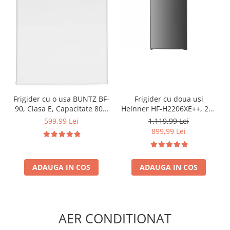
Frigider cu o usa BUNTZ BF-
Frigider cu doua usi
90, Clasa E, Capacitate 80L,
Heinner HF-H2206XE++, 206
Iluminare interioara,
l, Clasa E, lumina LED, 3
599,99 Lei
1.119,99 Lei
Compartiment gheata, H 83
rafturi de sticla, H 143 cm,
899,99 Lei
cm, Alb
Inox
ADAUGA IN COS
ADAUGA IN COS
AER CONDITIONAT