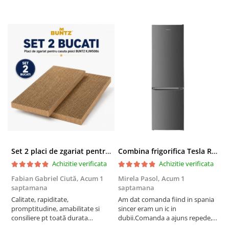
Set 2 placi de zgariat pentru casuta pisici BUNTZ KJW5086, compatibile cu casuta 59 x 28.5 x 35 cm
Combina frigorifica Tesla RC2600HXE, 262 l, Clasa E, Iluminare LED, dezghetare automata frigider, H 180 cm, Inox
Achizitie verificata
Achizitie verificata
Fabian Gabriel Ciută,
Acum 1
Mirela Pasol,
Acum 1
T
saptamana
saptamana
s
Calitate, rapiditate,
Am dat comanda fiind in spania
P
promptitudine, amabilitate si
sincer eram un ic in
consiliere pt toată durata
dubii.Comanda a ajuns repede,in
comenzii... recomand din toată
stare buna iar doamna care ne-a