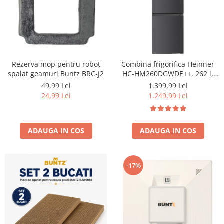
Rezerva mop pentru robot
Combina frigorifica Heinner
spalat geamuri Buntz BRC-J2
HC-HM260DGWDE++, 262 l,
Clasa E, Dozator de apa,
49,99 Lei
1.399,99 Lei
Control electronic cu
24,99 Lei
1.249,99 Lei
termostat ajustabil, Lumina
LED, Usa reversibila, H 180
cm, Gri antracit texturat
ADAUGA IN COS
ADAUGA IN COS
-17%