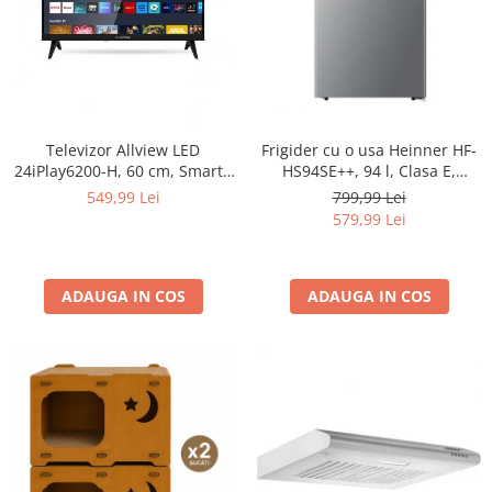
Televizor Allview LED
Frigider cu o usa Heinner HF-
24iPlay6200-H, 60 cm, Smart ,
HS94SE++, 94 l, Clasa E,
HD, Clasa E - Copie
Iluminare LED, Rafturi sticla,
549,99 Lei
799,99 Lei
H 84 cm, Argintiu - Resigilat
579,99 Lei
ADAUGA IN COS
ADAUGA IN COS