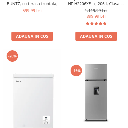
BUNTZ, cu terasa frontala,
HF-H2206XE++, 206 l, Clasa E,
acoperis bitumat, baza
lumina LED, 3 rafturi de sticla,
599,99 Lei
1.119,99 Lei
ridicata, pentru talie medie si
H 143 cm, Inox
899,99 Lei
mare, 93 x 85 x 58 cm,
maro/negru
ADAUGA IN COS
ADAUGA IN COS
-20%
-16%