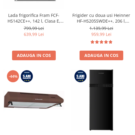
Lada frigorifica Fram FCF-
Frigider cu doua usi Heinner
HS142CE++, 142 l, Clasa E,
HF-HS205SWDE++, 206 l,
Convertibil
Dozator de apa, Iluminare
799,99 Lei
1.139,99 Lei
Frigider/Congelator, Control
LED, H 143.4 cm, Clasa E,
639,99 Lei
959,99 Lei
electronic, Display digital, Alb
Argintiu
ADAUGA IN COS
ADAUGA IN COS
-44%