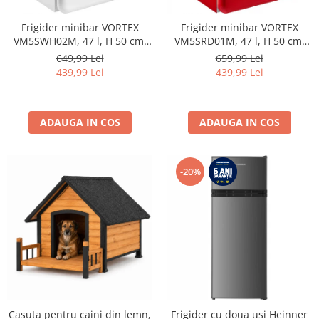
Frigider minibar VORTEX
Frigider minibar VORTEX
VM5SWH02M, 47 l, H 50 cm,
VM5SRD01M, 47 l, H 50 cm,
Clasa E, alb
Clasa E, rosu
649,99 Lei
659,99 Lei
439,99 Lei
439,99 Lei
ADAUGA IN COS
ADAUGA IN COS
-20%
Casuta pentru caini din lemn,
Frigider cu doua usi Heinner