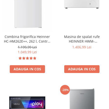
Masina de spalat rufe
Combina frigorifica Heinner
HEINNER HWM-
HC-HM262E++, 262 l, Control
HME9014IVA10+++, 9 KG, 1400
electronic, Iluminare LED, Usi
1.406,99 Lei
1.199,99 Lei
RPM, Clasa A-10%, MOTOR
reversibile, Clasa E, H 180 cm,
1.049,99 Lei
INVERTER, Display digital,
Alb
Program Allergy steam, Alb
ADAUGA IN COS
ADAUGA IN COS
-28%