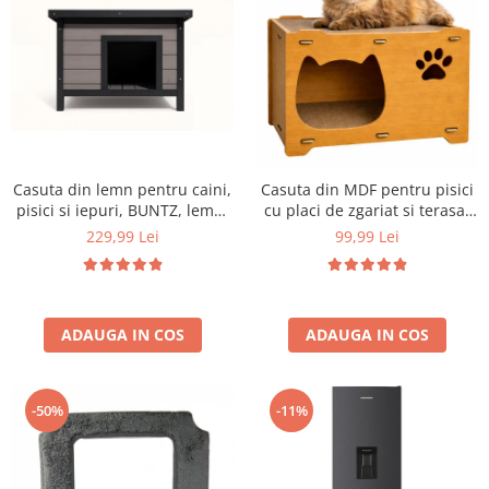
Aparate de vidat
Accesorii
Casuta din lemn pentru caini,
Casuta din MDF pentru pisici
pisici si iepuri, BUNTZ, lemn,
cu placi de zgariat si terasa,
acoperis rabatabil, bitumant,
Buntz, pentru interior,
229,99 Lei
99,99 Lei
impermeabil, perdea
44x28.5x30.5cm, Maro
transparenta la usa din PVC,
57 x 44 x 40 cm, Gri
ADAUGA IN COS
ADAUGA IN COS
-50%
-11%