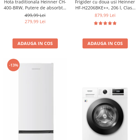
Hota traditionala Heinner CH-
Frigider cu doua usi Heinner
400-BRW, Putere de absorbtie
HF-H2206BKE++, 206 l, Clasa
326.4 mc/h, 2 motoare, 60 cm,
E, lumina LED, 3 rafturi de
499,99 Lei
879,99 Lei
Maro
sticla, H 143 cm, Negru
279,99 Lei
ADAUGA IN COS
ADAUGA IN COS
-13%