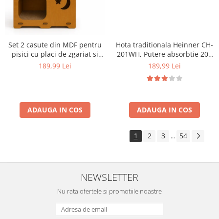
Set 2 casute din MDF pentru
Hota traditionala Heinner CH-
pisici cu placi de zgariat si
201WH, Putere absorbtie 209
terasa, Buntz, pentru interior,
mc/h, 1 motor, 60 cm, Alb
189,99 Lei
189,99 Lei
59x28.5x35cm, Maro
ADAUGA IN COS
ADAUGA IN COS
1
2
3
54
...
NEWSLETTER
Nu rata ofertele si promotiile noastre