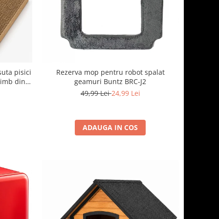
suta pisici
Rezerva mop pentru robot spalat
himb din
geamuri Buntz BRC-J2
cu casuta
49,99 Lei
24,99 Lei
ADAUGA IN COS