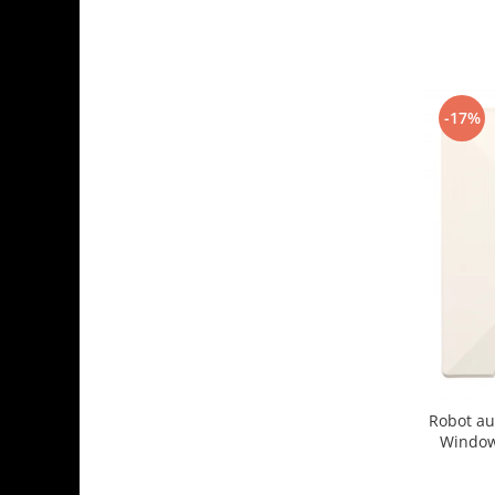
-17%
Robot au
Window
2500Pa, t
sistem ant