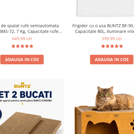
 de spalat rufe semiautomata
Frigider cu o usa BUNTZ BF-90,
BMS-72, 7 Kg, Capacitate rufe
Capacitate 80L, Iluminare int
ere 5Kg, 330 W, Alb/Albastru
Compartiment gheata, H 83 
649,99 Lei
599,99 Lei
ADAUGA IN COS
ADAUGA IN COS