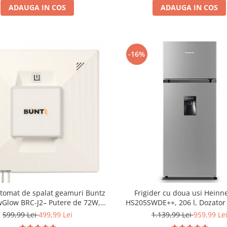
ADAUGA IN COS
ADAUGA IN COS
-16%
tomat de spalat geamuri Buntz
Frigider cu doua usi Heinn
Glow BRC-J2– Putere de 72W,
HS205SWDE++, 206 l, Dozator
ehnologie duala de pulverizare,
Iluminare LED, H 143.4 cm, C
599,99 Lei
499,99 Lei
1.139,99 Lei
959,99 Le
i-urme și control inteligent, Alb
Argintiu