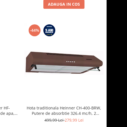
ADAUGA IN COS
-44%
er HF-
Hota traditionala Heinner CH-400-BRW,
 de apa,
Putere de absorbtie 326.4 mc/h, 2
lasa E,
motoare, 60 cm, Maro
i
499,99 Lei
279,99 Lei