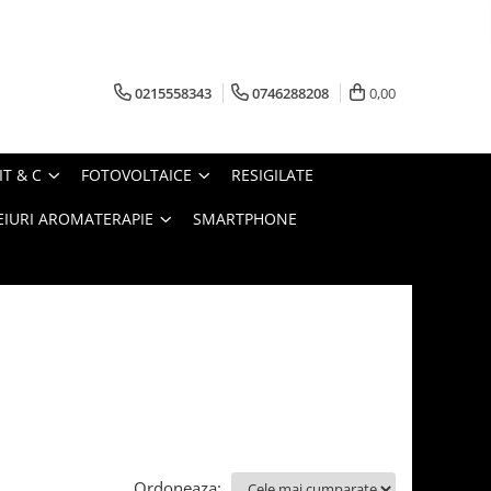
0215558343
0746288208
0,00
IT & C
FOTOVOLTAICE
RESIGILATE
EIURI AROMATERAPIE
SMARTPHONE
Ordoneaza: