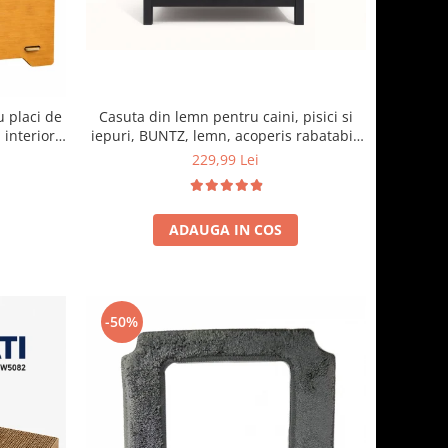
Casuta din lemn pentru caini, pisici si
u placi de
iepuri, BUNTZ, lemn, acoperis rabatabil,
 interior,
bitumant, impermeabil, perdea
o
229,99 Lei
transparenta la usa din PVC, 57 x 44 x 40
cm, Gri
ADAUGA IN COS
-50%