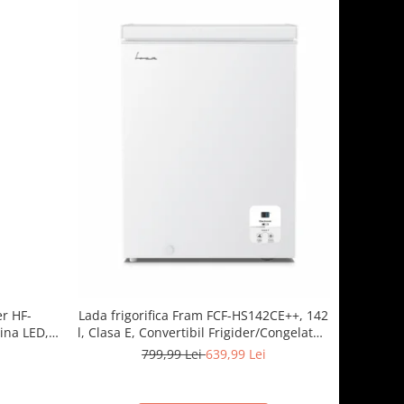
er HF-
Lada frigorifica Fram FCF-HS142CE++, 142
ina LED, 3
l, Clasa E, Convertibil Frigider/Congelator,
 Negru
Control electronic, Display digital, Alb
799,99 Lei
639,99 Lei