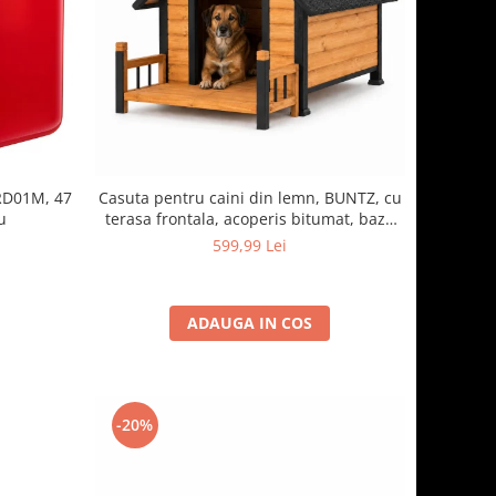
RD01M, 47
Casuta pentru caini din lemn, BUNTZ, cu
u
terasa frontala, acoperis bitumat, baza
ridicata, pentru talie medie si mare, 93 x
599,99 Lei
85 x 58 cm, maro/negru
ADAUGA IN COS
-20%