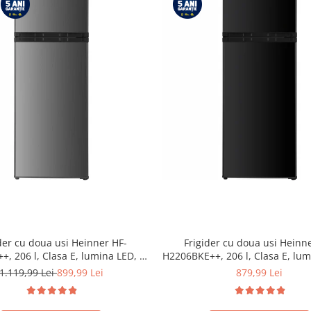
der cu doua usi Heinner HF-
Frigider cu doua usi Heinn
, 206 l, Clasa E, lumina LED, 3
H2206BKE++, 206 l, Clasa E, lum
uri de sticla, H 143 cm, Inox
rafturi de sticla, H 143 cm,
1.119,99 Lei
899,99 Lei
879,99 Lei