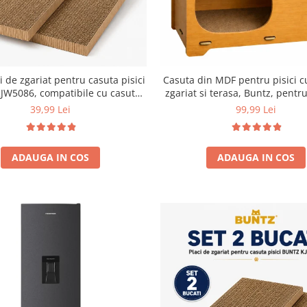
i de zgariat pentru casuta pisici
Casuta din MDF pentru pisici c
JW5086, compatibile cu casuta
zgariat si terasa, Buntz, pentru
59 x 28.5 x 35 cm
44x28.5x30.5cm, Mar
39,99 Lei
99,99 Lei
ADAUGA IN COS
ADAUGA IN COS