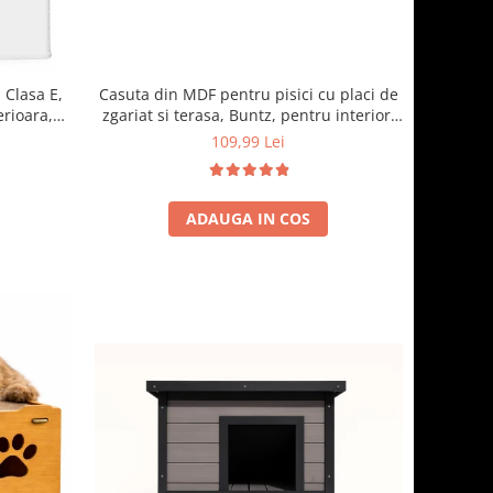
 Clasa E,
Casuta din MDF pentru pisici cu placi de
erioara,
zgariat si terasa, Buntz, pentru interior,
cm, Alb
59x28.5x35cm, Maro
109,99 Lei
ADAUGA IN COS