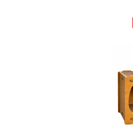
Ingriire tesaturi
Masini de tuns si barbierit
Aparate de calcat cu aburi.
Aparate de masaj
Pile electrice
Rezerve
Accesorii aspiratoare
Accesorii electrocasnice mici
Aparate de vidat
Accesorii
Masini de cusut
Masini de facut cuburi de
gheata