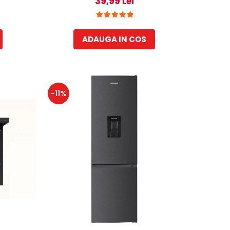
39,99 Lei
55 W,
35 cm
 Gri
ADAUGA IN COS
-11%