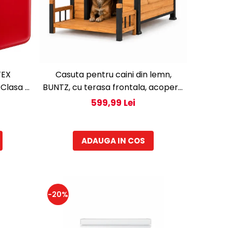
TEX
Casuta pentru caini din lemn,
Clasa E,
BUNTZ, cu terasa frontala, acoperis
bitumat, baza ridicata, pentru talie
i
599,99 Lei
medie si mare, 93 x 85 x 58 cm,
maro/negru
ADAUGA IN COS
-20%