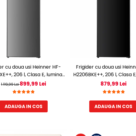
der cu doua usi Heinner HF-
Frigider cu doua usi Hein
E++, 206 l, Clasa E, lumina
H2206BKE++, 206 l, Clasa E
 rafturi de sticla, H 143 cm,
LED, 3 rafturi de sticla, H
899,99 Lei
879,99 Lei
1.119,99 Lei
Inox
Negru
ADAUGA IN COS
ADAUGA IN COS