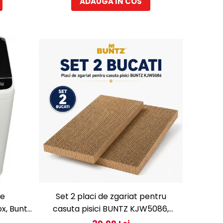
ADAUGA IN COS
fe
Set 2 placi de zgariat pentru
x, Buntz
casuta pisici BUNTZ KJW5086,
spalare,
compatibile cu casuta 59 x 28.5 x