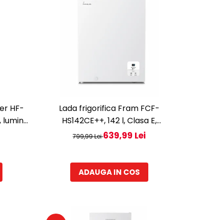
ner HF-
Lada frigorifica Fram FCF-
, lumina
HS142CE++, 142 l, Clasa E,
 143 cm,
Convertibil Frigider/Congelator,
639,99 Lei
799,99 Lei
Control electronic, Display digital,
Alb
ADAUGA IN COS