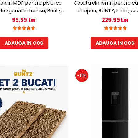
a din MDF pentru pisici cu
Casuta din lemn pentru cain
de zgariat si terasa, Buntz,
si iepuri, BUNTZ, lemn, a
 interior, 44x28.5x30.5cm,
rabatabil, bitumant, impe
99,99 Lei
229,99 Lei
Maro
perdea transparenta la u
PVC, 57 x 44 x 40 cm,
ADAUGA IN COS
ADAUGA IN COS
-11%