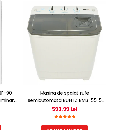
BF-90,
Masina de spalat rufe
luminare
semiautomata BUNTZ BMS-55, 5
 gheata,
Kg, Capacitate rufe stoarcere 3Kg,
599,99 Lei
300 W, Negru