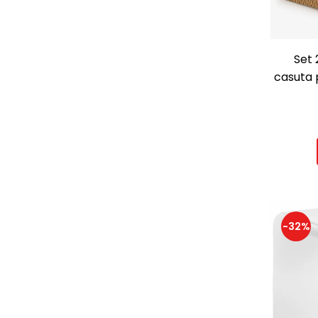
Set 
casuta 
de sc
c
-32%