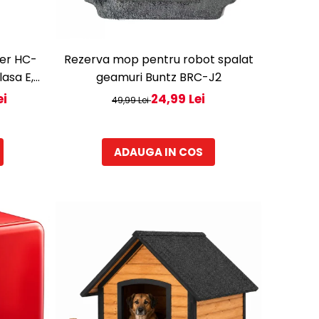
ner HC-
Rezerva mop pentru robot spalat
asa E,
geamuri Buntz BRC-J2
pa, Usi
ei
24,99 Lei
49,99 Lei
ADAUGA IN COS