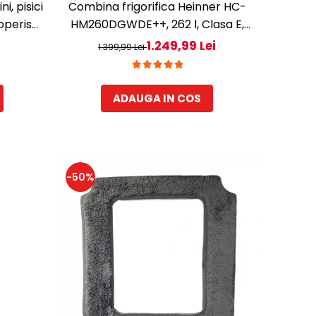
i, pisici
Combina frigorifica Heinner HC-
coperis
HM260DGWDE++, 262 l, Clasa E,
rmeabil,
Dozator de apa, Control electronic
1.249,99 Lei
1.399,99 Lei
sa din
cu termostat ajustabil, Lumina LED,
 Gri
3 rafturi din sticla frigider, 3 sertare
congelator, Usa reversibila
ADAUGA IN COS
-50%