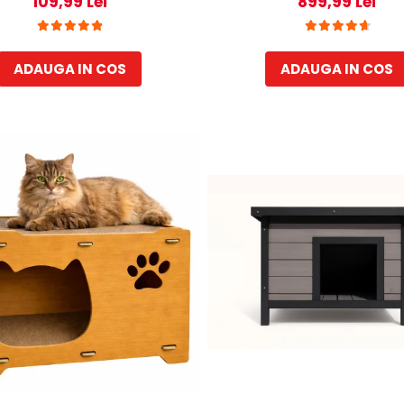
109,99 Lei
899,99 Lei
Maro
Display Led, 700 RPM, 3
storcator incorporat,
ADAUGA IN COS
ADAUGA IN COS