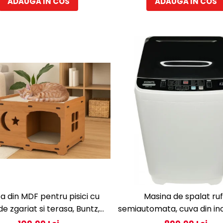
ADAUGA IN COS
ADAUGA IN COS
a din MDF pentru pisici cu
Masina de spalat ru
de zgariat si terasa, Buntz,
semiautomata, cuva din ino
u interior, 59x28.5x35cm,
BMS-80, 8 kg, 10 Programe 