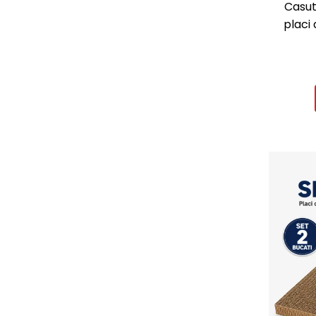
Casut
placi 
pentru