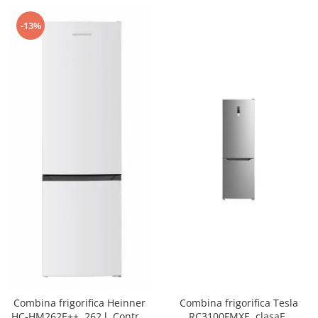
-13%
Combina frigorifica Heinner
Combina frigorifica Tesla
HC-HM262E++, 262 l, Control
RC3100FMXE, clasaE,