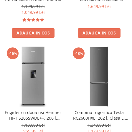
electronic, Iluminare LED, Usi
310LTotal No Frost, Display
1.199,99 Lei
1.649,99 Lei
reversibile, Clasa E, H 180 cm,
LED, H188, Inox
1.049,99 Lei
Alb
ADAUGA IN COS
ADAUGA IN COS
-16%
-13%
Frigider cu doua usi Heinner
Combina frigorifica Tesla
HF-HS205SWDE++, 206 l,
RC2600HXE, 262 l, Clasa E,
Dozator de apa, Iluminare
Iluminare LED, dezghetare
1.139,99 Lei
1.349,99 Lei
LED, H 143.4 cm, Clasa E,
automata frigider, H 180 cm,
959,99 Lei
1.179,99 Lei