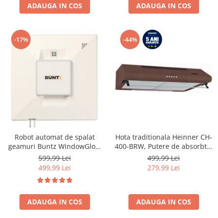
ADAUGA IN COS
ADAUGA IN COS
-17%
-44%
Robot automat de spalat
Hota traditionala Heinner CH-
geamuri Buntz WindowGlow
400-BRW, Putere de absorbtie
BRC-J2– Putere de 72W,
326.4 mc/h, 2 motoare, 60 cm,
599,99 Lei
499,99 Lei
2500Pa, tehnologie duala de
Maro
499,99 Lei
279,99 Lei
pulverizare, sistem anti-urme
și control inteligent, Alb
ADAUGA IN COS
ADAUGA IN COS