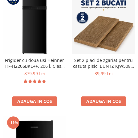
Frigider cu doua usi Heinner
Set 2 placi de zgariat pentru
HF-H2206BKE++, 206 l, Clasa
casuta pisici BUNTZ KJW5082,
E, lumina LED, 3 rafturi de
piese de schimb din carton
879,99 Lei
39,99 Lei
sticla, H 143 cm, Negru
rezistent, compatibile cu
casuta 44x28.5x30.5cm
ADAUGA IN COS
ADAUGA IN COS
-11%