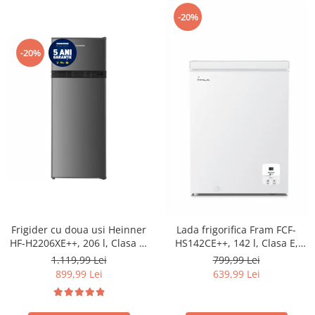
-20%
-20%
Frigider cu doua usi Heinner
Lada frigorifica Fram FCF-
HF-H2206XE++, 206 l, Clasa E,
HS142CE++, 142 l, Clasa E,
lumina LED, 3 rafturi de sticla,
Convertibil
1.119,99 Lei
799,99 Lei
H 143 cm, Inox
Frigider/Congelator, Control
899,99 Lei
639,99 Lei
electronic, Display digital, Alb