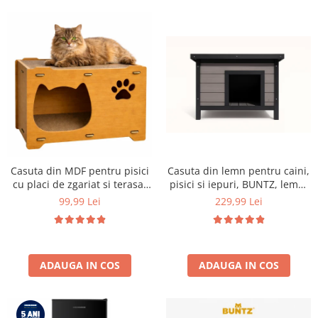
Ingriire tesaturi
Masini de tuns si barbierit
Aparate de calcat cu aburi.
Aparate de masaj
Pile electrice
Rezerve
Accesorii aspiratoare
Accesorii electrocasnice mici
Aparate de vidat
Casuta din MDF pentru pisici
Casuta din lemn pentru caini,
Accesorii
cu placi de zgariat si terasa,
pisici si iepuri, BUNTZ, lemn,
Buntz, pentru interior,
acoperis rabatabil, bitumant,
Masini de cusut
99,99 Lei
229,99 Lei
44x28.5x30.5cm, Maro
impermeabil, perdea
Masini de facut cuburi de gheata
transparenta la usa din PVC,
57 x 44 x 40 cm, Gri
ADAUGA IN COS
ADAUGA IN COS