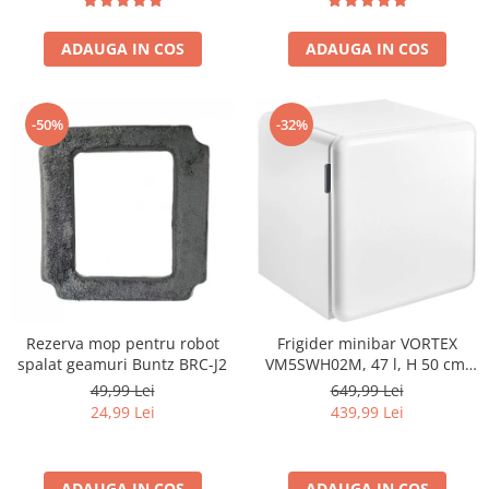
LED, 3 rafturi din sticla
frigider, 3 sertare congelator,
ADAUGA IN COS
ADAUGA IN COS
Usa reversibila
-50%
-32%
Rezerva mop pentru robot
Frigider minibar VORTEX
spalat geamuri Buntz BRC-J2
VM5SWH02M, 47 l, H 50 cm,
Clasa E, alb
49,99 Lei
649,99 Lei
24,99 Lei
439,99 Lei
ADAUGA IN COS
ADAUGA IN COS