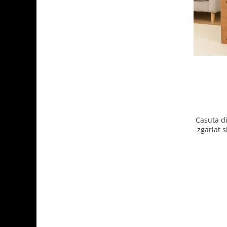
Ingriire tesaturi
Masini de tuns si barbierit
Aparate de calcat cu aburi.
Aparate de masaj
Pile electrice
Rezerve
Accesorii aspiratoare
Accesorii electrocasnice mici
Aparate de vidat
Casuta di
Accesorii
zgariat s
Masini de cusut
Masini de facut cuburi de gheata