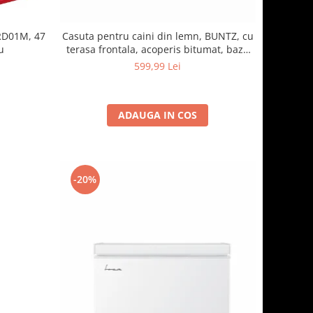
RD01M, 47
Casuta pentru caini din lemn, BUNTZ, cu
u
terasa frontala, acoperis bitumat, baza
ridicata, pentru talie medie si mare, 93 x
599,99 Lei
85 x 58 cm, maro/negru
ADAUGA IN COS
-20%