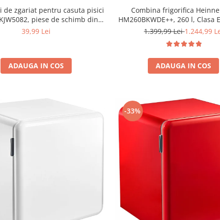
i de zgariat pentru casuta pisici
Combina frigorifica Heinne
JW5082, piese de schimb din
HM260BKWDE++, 260 l, Clasa E
ezistent, compatibile cu casuta
LED, Dozator de apa, Usi reve
39,99 Lei
1.399,99 Lei
1.244,99 L
44x28.5x30.5cm
Negru
ADAUGA IN COS
ADAUGA IN COS
-33%