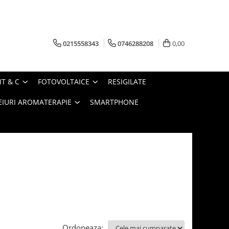
0215558343
0746288208
0,00
IT & C
FOTOVOLTAICE
RESIGILATE
EIURI AROMATERAPIE
SMARTPHONE
Ordoneaza: