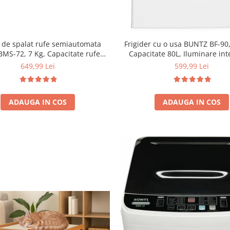
 de spalat rufe semiautomata
Frigider cu o usa BUNTZ BF-90,
BMS-72, 7 Kg, Capacitate rufe
Capacitate 80L, Iluminare int
ere 5Kg, 330 W, Alb/Albastru
Compartiment gheata, H 83 
649,99 Lei
599,99 Lei
ADAUGA IN COS
ADAUGA IN COS