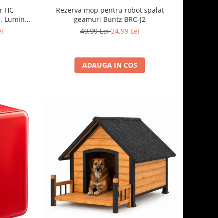
Rezerva mop pentru robot spalat
r HC-
geamuri Buntz BRC-J2
, Lumina
rsibile
49,99 Lei
24,99 Lei
ei
ADAUGA IN COS