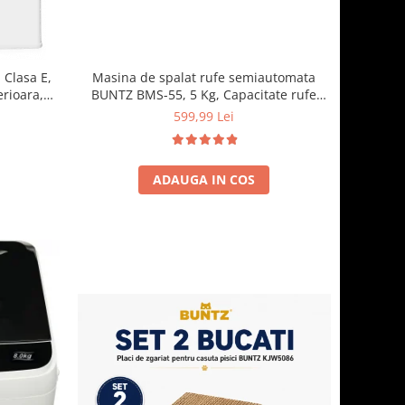
Masina de spalat rufe semiautomata
 Clasa E,
BUNTZ BMS-55, 5 Kg, Capacitate rufe
erioara,
stoarcere 3Kg, 300 W, Negru
cm, Alb
599,99 Lei
ADAUGA IN COS