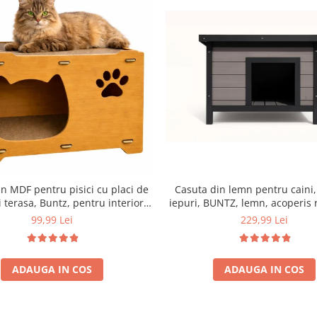
Casuta din lemn pentru caini, 
n MDF pentru pisici cu placi de
iepuri, BUNTZ, lemn, acoperis 
i terasa, Buntz, pentru interior,
bitumant, impermeabil, p
44x28.5x30.5cm, Maro
229,99 Lei
99,99 Lei
transparenta la usa din PVC, 57
cm, Gri
ADAUGA IN COS
ADAUGA IN COS