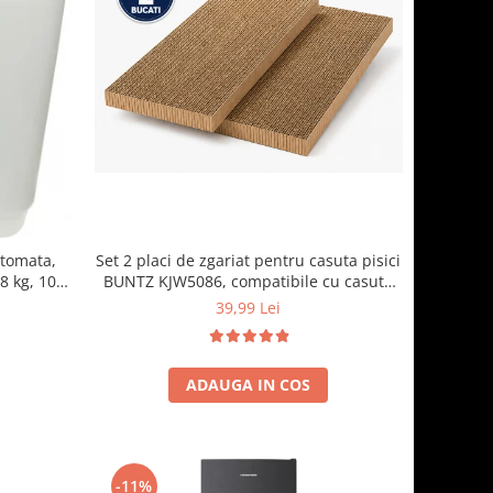
Set 2 placi de zgariat pentru casuta pisici
utomata,
BUNTZ KJW5086, compatibile cu casuta
8 kg, 10
59 x 28.5 x 35 cm
 700 RPM,
39,99 Lei
, Gri
ADAUGA IN COS
-11%