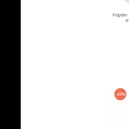
Frigide
4
-20%