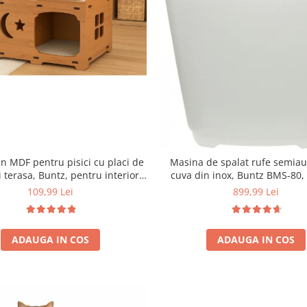
n MDF pentru pisici cu placi de
Masina de spalat rufe semia
i terasa, Buntz, pentru interior,
cuva din inox, Buntz BMS-80, 
59x28.5x35cm, Maro
Programe spalare, Display Led,
109,99 Lei
899,99 Lei
355 W, storcator incorporat
ADAUGA IN COS
ADAUGA IN COS