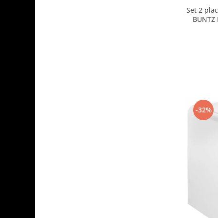
Set 2 plac
BUNTZ K
carton r
-32%