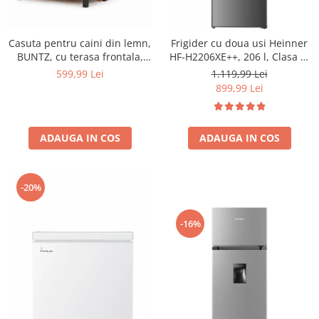
Casuta pentru caini din lemn,
Frigider cu doua usi Heinner
BUNTZ, cu terasa frontala,
HF-H2206XE++, 206 l, Clasa E,
acoperis bitumat, baza
lumina LED, 3 rafturi de sticla,
599,99 Lei
1.119,99 Lei
ridicata, pentru talie medie si
H 143 cm, Inox
899,99 Lei
mare, 93 x 85 x 58 cm,
maro/negru
ADAUGA IN COS
ADAUGA IN COS
-20%
-16%