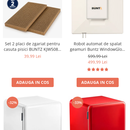
Set 2 placi de zgariat pentru
Robot automat de spalat
casuta pisici BUNTZ KJW5082,
geamuri Buntz WindowGlow
piese de schimb din carton
BRC-J2– Putere de 72W,
39,99 Lei
599,99 Lei
rezistent, compatibile cu
2500Pa, tehnologie duala de
499,99 Lei
casuta 44x28.5x30.5cm
pulverizare, sistem anti-urme
și control inteligent, Alb
ADAUGA IN COS
ADAUGA IN COS
-32%
-33%