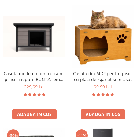
Aparate de vidat
Accesorii
Casuta din lemn pentru caini,
Casuta din MDF pentru pisici
pisici si iepuri, BUNTZ, lemn,
cu placi de zgariat si terasa,
acoperis rabatabil, bitumant,
Buntz, pentru interior,
229,99 Lei
99,99 Lei
impermeabil, perdea
44x28.5x30.5cm, Maro
transparenta la usa din PVC,
57 x 44 x 40 cm, Gri
ADAUGA IN COS
ADAUGA IN COS
-50%
-11%