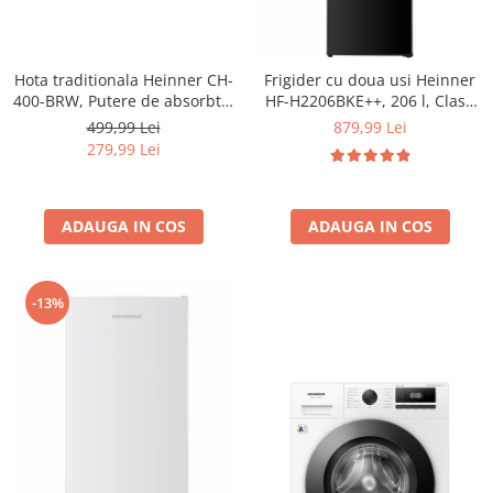
Hota traditionala Heinner CH-
Frigider cu doua usi Heinner
400-BRW, Putere de absorbtie
HF-H2206BKE++, 206 l, Clasa
326.4 mc/h, 2 motoare, 60 cm,
E, lumina LED, 3 rafturi de
499,99 Lei
879,99 Lei
Maro
sticla, H 143 cm, Negru
279,99 Lei
ADAUGA IN COS
ADAUGA IN COS
-13%