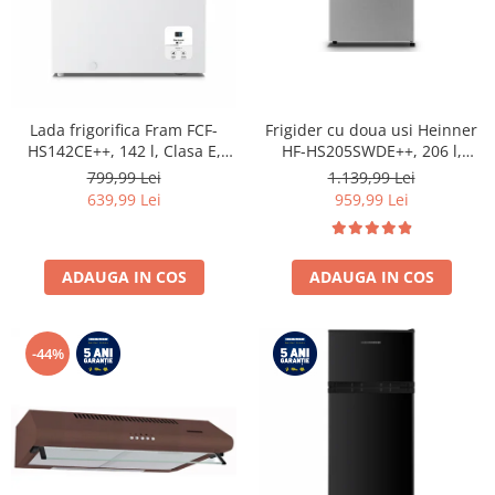
Lada frigorifica Fram FCF-
Frigider cu doua usi Heinner
HS142CE++, 142 l, Clasa E,
HF-HS205SWDE++, 206 l,
Convertibil
Dozator de apa, Iluminare
799,99 Lei
1.139,99 Lei
Frigider/Congelator, Control
LED, H 143.4 cm, Clasa E,
639,99 Lei
959,99 Lei
electronic, Display digital, Alb
Argintiu
ADAUGA IN COS
ADAUGA IN COS
-44%