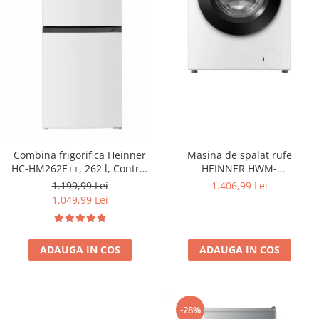
Masina de spalat rufe
Combina frigorifica Heinner
HEINNER HWM-
HC-HM262E++, 262 l, Control
HME9014IVA10+++, 9 KG, 1400
electronic, Iluminare LED, Usi
1.406,99 Lei
1.199,99 Lei
RPM, Clasa A-10%, MOTOR
reversibile, Clasa E, H 180 cm,
1.049,99 Lei
INVERTER, Display digital,
Alb
Program Allergy steam, Alb
ADAUGA IN COS
ADAUGA IN COS
-28%