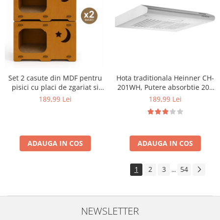
Set 2 casute din MDF pentru
Hota traditionala Heinner CH-
pisici cu placi de zgariat si
201WH, Putere absorbtie 209
terasa, Buntz, pentru interior,
mc/h, 1 motor, 60 cm, Alb
189,99 Lei
189,99 Lei
59x28.5x35cm, Maro
ADAUGA IN COS
ADAUGA IN COS
1
2
3
54
...
NEWSLETTER