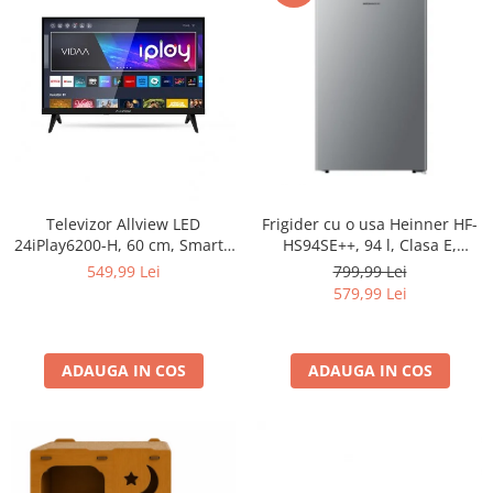
Televizor Allview LED
Frigider cu o usa Heinner HF-
24iPlay6200-H, 60 cm, Smart ,
HS94SE++, 94 l, Clasa E,
HD, Clasa E - Copie
Iluminare LED, Rafturi sticla,
549,99 Lei
799,99 Lei
H 84 cm, Argintiu - Resigilat
579,99 Lei
ADAUGA IN COS
ADAUGA IN COS