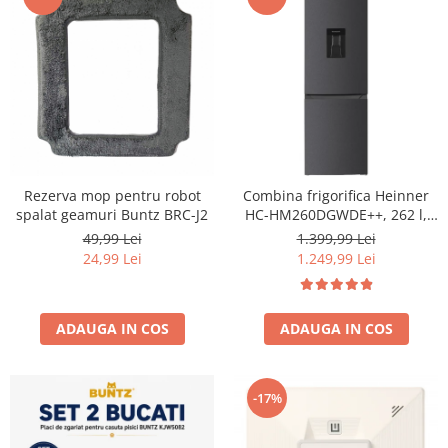
Rezerva mop pentru robot
Combina frigorifica Heinner
spalat geamuri Buntz BRC-J2
HC-HM260DGWDE++, 262 l,
Clasa E, Dozator de apa,
49,99 Lei
1.399,99 Lei
Control electronic cu
24,99 Lei
1.249,99 Lei
termostat ajustabil, Lumina
LED, Usa reversibila, H 180
cm, Gri antracit texturat
ADAUGA IN COS
ADAUGA IN COS
-17%